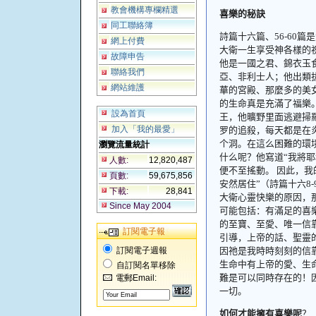
教會機構專欄精選
喜樂的秘訣
同工聯絡簿
詩篇十六篇、
56-60
篇是
網上付費
大衛一生享受神各樣的
故障申告
他是一國之君、錦衣玉
聯絡我們
亞、非利士人；他出類
網站維護
華的宮殿、那麼多的美
的生命真是充滿了福樂。
設為首頁
王，他曠野里面逃避掃
加入「我的最愛」
罗的追殺，每天都是在
个洞。在這么困難的環
瀏覽流量統計
什么呢？他寫道“我將
人數:
12,820,487
便不至搖動。 因此，
頁數:
59,675,856
安然居住”（詩篇十六
8-
下載:
28,841
大衛心靈快樂的原因，那
Since May 2004
可能包括：有滿足的喜
的至寶、至愛、唯一信
訂閱電子報
引導，
上帝的話、聖靈
訂閱電子週報
因祂是我時時刻刻的信靠
生命中有上帝的愛、生
自訂閱名單移除
難是可以同時存在的！
電郵Email:
一切。
如何才能擁有喜樂呢
？