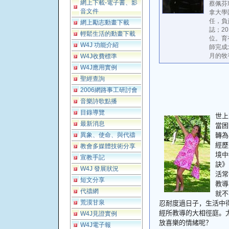
網上下載-電子書、影
蔡佩芬現任
音文件
拿大學
任，負
網上勵志動畫下載
誌；2
輕鬆生活的動畫下載
位。育
W4J 功能介紹
師完成
月的牧
W4J收費標準
W4J應用實例
聖經查詢
2006網路事工研討會
音樂詩歌點播
目錄導覽
世上
最新消息
當困
異象、使命、與代禱
轉為
經歷
教會多媒體技術分享
境中
宣教手記
訣》
W4J 發展狀況
活常
短文分享
教導
代禱網
就不
荒漠甘泉
忍耐度過日子，生活中
經所教導的大相徑庭。
W4J見證實例
放喜樂的情緒呢？
W4J電子報