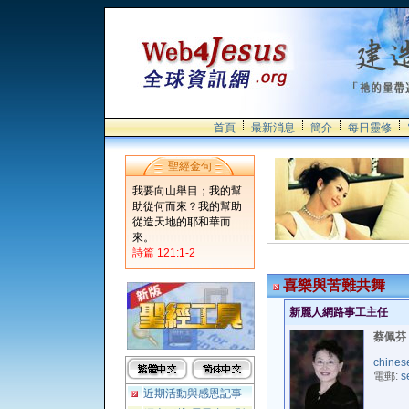
首頁
最新消息
簡介
每日靈修
聖經金句
我要向山舉目；我的幫
助從何而來？我的幫助
從造天地的耶和華而
來。
詩篇 121:1-2
喜樂與苦難共舞
新麗人網路事工主任
蔡佩芬 (
chines
電郵:
s
近期活動與感恩記事