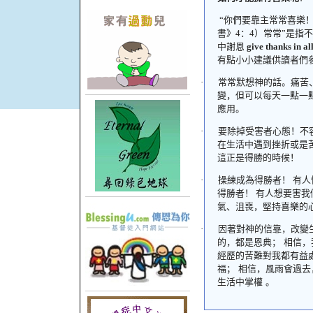
“你們要靠主常常喜樂！
書》
4
：
4
）常常”是指
中謝恩
give thanks in al
有點小小建議供讀者們
·
常常默想神的話。
痛苦
變，但可以每天一點一
應用。
·
要除掉受害者心態！
不
在生活中遇到挫折或是
這正是得勝的時候！
·
操練成為得勝者！
有人
得勝者！ 有人想要害
氣、沮喪，堅持喜樂的
·
因著對神的信靠，改變
的，都是恩典；
相信，
經歷的苦難對我都有益
福；
相信，風雨會過去
生活中掌權
。