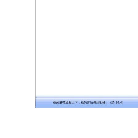
祂的量帶通遍天下，祂的言語傳到地極。（詩 19:4）