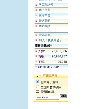
同工聯絡簿
網上付費
故障申告
聯絡我們
網站維護
設為首頁
加入「我的最愛」
瀏覽流量統計
人數:
22,631,836
頁數:
96,986,257
下載:
29,248
Since May 2004
訂閱電子報
訂閱電子週報
自訂閱名單移除
電郵Email: