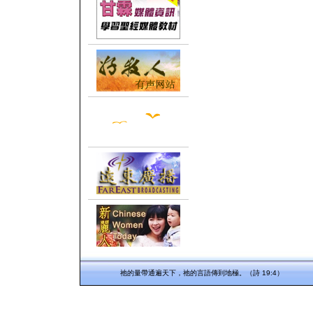
祂的量帶通遍天下，祂的言語傳到地極。（詩 19:4）