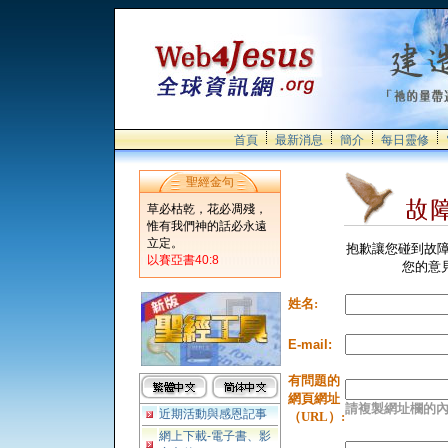
首頁
最新消息
簡介
每日靈修
聖經金句
草必枯乾，花必凋殘，
惟有我們神的話必永遠
立定。
抱歉讓您碰到故障
以賽亞書40:8
您的意見將會
姓名:
E-mail:
有問題的
網頁網址
請複製網址欄的
近期活動與感恩記事
（URL）:
網上下載-電子書、影