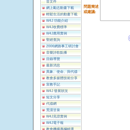
音文件
問題簡述
網上勵志動畫下載
或建議
:
輕鬆生活的動畫下載
W4J 功能介紹
W4J收費標準
W4J應用實例
聖經查詢
2006網路事工研討會
音樂詩歌點播
目錄導覽
最新消息
異象、使命、與代禱
教會多媒體技術分享
宣教手記
W4J 發展狀況
短文分享
代禱網
荒漠甘泉
W4J見證實例
W4J電子報
教會機構專欄精選