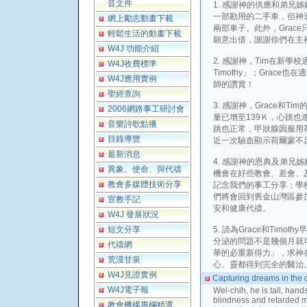
音文件
1. 感謝神的供應和弟兄
一部勘用的二手車，但神
網上勵志動畫下載
兩部車子。此外，Grac
輕鬆生活的動畫下載
願意出借，謝謝你們在主
W4J 功能介紹
2. 感謝神，Tim在新
W4J收費標準
Timothy」；Grac
W4J應用實例
師的讚賞！
聖經查詢
3. 感謝神，Grace和T
2006網路事工研討會
量已增至139Ｋ，心跳也進步
音樂詩歌點播
跳也正常，甲狀腺因服用
目錄導覽
近一次驗血顯示荷爾蒙不
最新消息
4. 感謝神的恩典及弟兄
異象、使命、與代禱
機會在好些教會、差會、
教會多媒體技術分享
記念我們的事工分享；學校放
們將會回到舊金山灣區參
宣教手記
安和健康代禱。
W4J 發展狀況
短文分享
5. 請為Grace和Tim
分泌的問題不是幾個月就
代禱網
華的必重新得力」，求神
荒漠甘泉
心、靈都得到完全的醫治
W4J見證實例
Capturing dreams in the d
W4J電子報
Wei-chih, he is tall, hand
blindness and retarded m
教會機構專欄精選