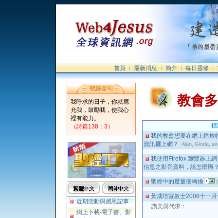
首頁
最新消息
簡介
每日靈修
聖經金句
教會多
我呼求的日子，你就應
允我，鼓勵我，使我心
裡有能力。
標
（詩篇138：3）
我的教會想要在網上播放
資訊擺上網？
Alan, Gloria, a
我使用Firefox 瀏覽
信息之影音資料，該怎麼辦
聖經中的度量衡轉換
黃成培宣教士2008十一
近期活動與感恩記事
讚美與代求：
網上下載-電子書、影