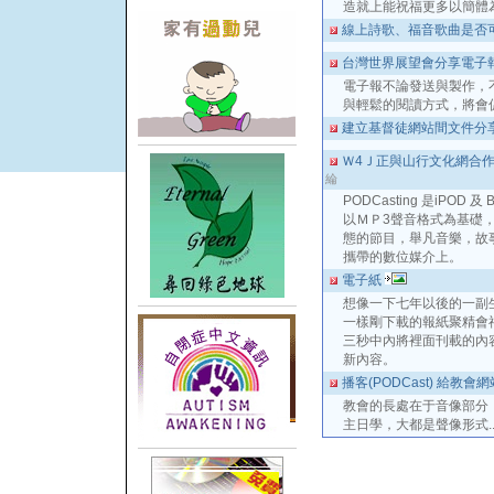
造就上能祝福更多以簡體
線上詩歌、福音歌曲是否
台灣世界展望會分享電子
電子報不論發送與製作，
與輕鬆的閱讀方式，將會
建立基督徒網站間文件分
Ｗ4Ｊ正與山行文化網合作建
綸
PODCasting 是iPOD 
以ＭＰ3聲音格式為基礎
態的節目，舉凡音樂，故
攜帶的數位媒介上。
電子紙
想像一下七年以後的一副生活
一樣剛下載的報紙聚精會
三秒中內將裡面刊載的內
新內容。
播客(PODCast) 給教
教會的長處在于音像部分
主日學，大都是聲像形式..