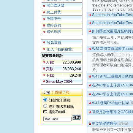
train schedules, he can te
the date and remembers w
同工聯絡簿
1997 the year he can talk
網上付費
Sermon on YouTube Test 2
故障申告
Sermon on YouTube Tes
聯絡我們
如何壓縮大量照片至網頁
網站維護
簡介幾種工具，幫助您在
文件需用的大小。
設為首頁
W4J 新增首頁縮圖(Thum
加入「我的最愛」
這個縮小圖(Thumbna
瀏覽流量統計
統利用網上圖像處理功能
人數:
22,630,998
路管理者可以自由地選擇
頁數:
96,983,246
片。
下載:
29,248
W4J 新增上載圖片自動
Since May 2004
在W4J平台上使用YouTub
訂閱電子報
在W4J平台上使用YouTub
訂閱電子週報
W4J 發展RSS輸出技術
自訂閱名單移除
電郵Email:
甚麼是教會網路之C2C服
中文繁簡體轉換
梁經綸
盼望神透過這一項中文繁