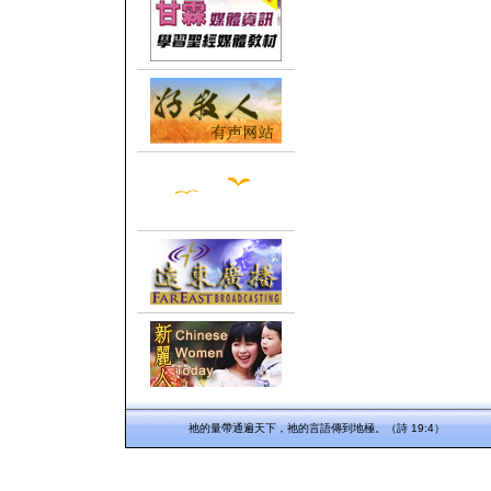
祂的量帶通遍天下，祂的言語傳到地極。（詩 19:4）