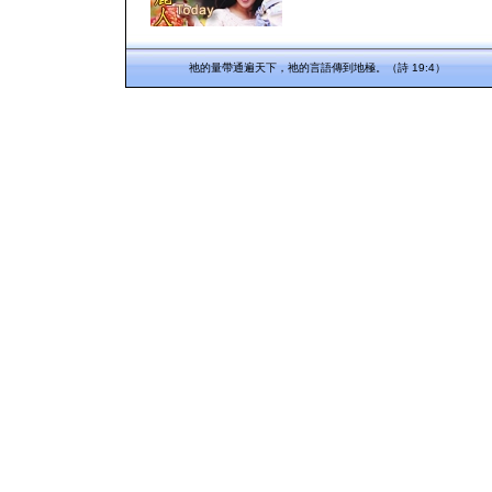
祂的量帶通遍天下，祂的言語傳到地極。（詩 19:4）