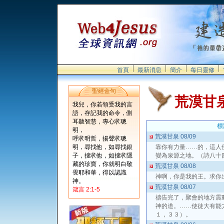
首頁
最新消息
簡介
每日靈修
聖經金句
荒漠甘
我兒，你若領受我的言
語，存記我的命令，側
耳聽智慧，專心求聰
標
明，
荒漠甘泉 08/09
呼求明哲，揚聲求聰
明，尋找他，如尋找銀
靠你有力量……的，這人
子，搜求他，如搜求隱
變為泉源之地。（詩八十
藏的珍寶，你就明白敬
荒漠甘泉 08/08
畏耶和華，得以認識
神啊，你是我的王。求你
神。
荒漠甘泉 08/07
箴言 2:1-5
禱告完了，聚會的地方震
神的道。……使徒大有能
１，３３）。