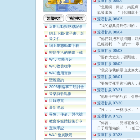
荒漠甘泉 08/06
〝北風啊，興起．南風啊
氣發出來．〝（歌四章十 
荒漠甘泉 08/05
〝我的恩典是夠你用的．
近期活動與感恩記事
荒漠甘泉 08/04
網上下載-電子書、影
音文件
〝他們就把石頭挪開．耶
已經聽我．〝（約十一 
網上勵志動畫下載
荒漠甘泉 08/03
輕鬆生活的動畫下載
〝要作大丈夫，要剛強．
W4J 功能介紹
荒漠甘泉 08/02
W4J收費標準
〝我必使我的眾山成為大
W4J應用實例
荒漠甘泉 08/01
聖經查詢
〝要象從死里復活的人，
2006網路事工研討會
荒漠甘泉 07/31
音樂詩歌點播
〝他用手中的巧妙，引導
目錄導覽
荒漠甘泉 07/30
最新消息
〝只．．．一杯涼水．〝
異象、使命、與代禱
荒漠甘泉 07/29
教會多媒體技術分享
〝你曾．．．見過雹倉么
宣教手記
日子所預備的．〝 （伯
荒漠甘泉 07/28
W4J 發展狀況