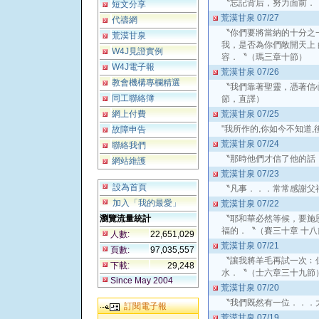
〝忘記背后，努力面前．
短文分享
荒漠甘泉 07/27
代禱網
〝你們要將當納的十分之
荒漠甘泉
我，是否為你們敞開天上
W4J見證實例
容．〝（瑪三章十節）
W4J電子報
荒漠甘泉 07/26
教會機構專欄精選
〝我們靠著聖靈，憑著信
同工聯絡簿
節，直譯）
網上付費
荒漠甘泉 07/25
"我所作的,你如今不知道,後
故障申告
荒漠甘泉 07/24
聯絡我們
〝那時他們才信了他的話
網站維護
荒漠甘泉 07/23
設為首頁
〝凡事．．．常常感謝父
加入「我的最愛」
荒漠甘泉 07/22
瀏覽流量統計
〝耶和華必然等候，要施
福的．〝（賽三十章 十八
人數:
22,651,029
荒漠甘泉 07/21
頁數:
97,035,557
〝讓我將羊毛再試一次﹔
下載:
29,248
水．〝（士六章三十九節
Since May 2004
荒漠甘泉 07/20
〝我們既然有一位．．．
訂閱電子報
荒漠甘泉 07/19