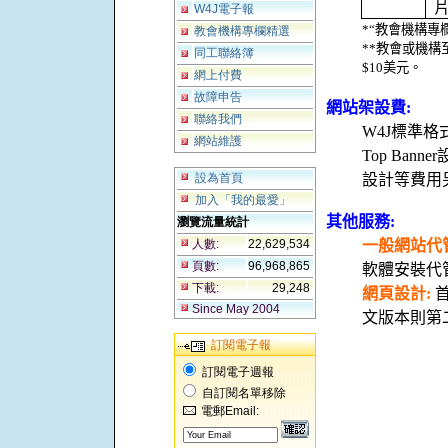
W4J電子報
*“
教會機構專
教會機構專欄精選
**
教會或機構
同工聯絡簿
$10
美元。
網上付費
故障申告
網站架設費
:
聯絡我們
W4J
標準格
網站維護
Top Banner
設為首頁
設計等費用
加入「我的最愛」
其他服務
:
瀏覽流量統計
人數:
22,629,534
一般網站代
頁數:
96,968,865
軟體安裝代
下載:
29,248
網頁設計
:
Since May 2004
文版本則第
訂閱電子報
訂閱電子週報
自訂閱名單移除
電郵Email: