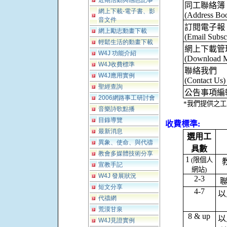
近期活動與感恩記事
同工聯絡簿
網上下載-電子書、影
(Address Bo
音文件
訂閱電子報
網上勵志動畫下載
(Email Subsc
輕鬆生活的動畫下載
網上下載管
W4J 功能介紹
(Download 
W4J收費標準
聯絡我們
W4J應用實例
(Contact Us)
聖經查詢
公告事項編
2006網路事工研討會
*
我們提供之工
音樂詩歌點播
目錄導覽
收費標準
:
最新消息
選用工
異象、使命、與代禱
具數
教會多媒體技術分享
1
(
限個人
宣教手記
網站
)
W4J 發展狀況
2-3
短文分享
4-7
以
代禱網
荒漠甘泉
8 & up
以
W4J見證實例