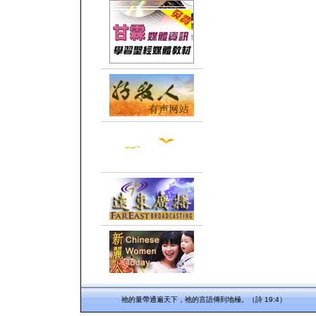
祂的量帶通遍天下，祂的言語傳到地極。（詩 19:4）