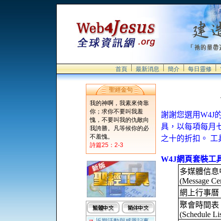
首頁
最新消息
簡介
每日靈修
聖經金句
我的神啊，我素來倚靠
你；求你不要叫我羞
謝謝您選用
W4J
愧，不要叫我的仇敵向
具，以每項每月
我誇勝。凡等候你的必
不羞愧。
之十的折扣。
工
詩篇25：2-3
W4J
網頁套裝工
多媒體信息
(
Message
Ce
網上行事曆
聚會時間表
(Schedule Lis