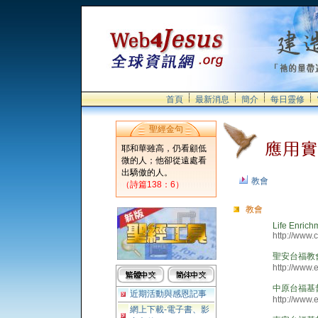
首頁
最新消息
簡介
每日靈修
聖經金句
耶和華雖高，仍看顧低
微的人；他卻從遠處看
出驕傲的人。
教會
（詩篇138：6）
教會
Life Enrich
http://www.c
聖安台福教
http://www.
中原台福基
近期活動與感恩記事
http://www.e
網上下載-電子書、影