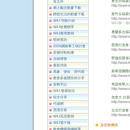
東安台福基
音文件
http://www.e
網上勵志動畫下載
新竹台福基
輕鬆生活的動畫下載
http://www.
W4J 功能介紹
W4J第一
W4J收費標準
奧蘭多台福
W4J應用實例
http://www.
聖經查詢
恩雨行道會
2006網路事工研討會
http://www.
音樂詩歌點播
聖迦谷羅省
目錄導覽
http://www.
最新消息
新希望國際
異象、使命、與代禱
http://www.h
教會多媒體技術分享
奇諾崗華人
宣教手記
http://www.
W4J 發展狀況
短文分享
加拿大 仕
http://www.
代禱網
荒漠甘泉
台北行道會
http://www.
W4J見證實例
W4J電子報
基督教機構
教會機構專欄精選