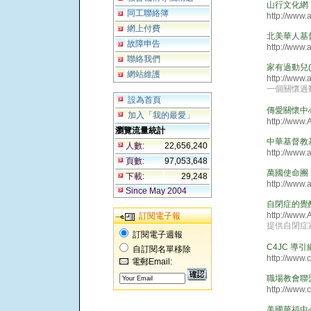
山行文化網
同工聯絡簿
http://www.
網上付費
北美華人基督
故障申告
http://www.
聯絡我們
家有過動兒(AD
網站維護
http://www.
一個關懷過
設為首頁
傳愛關懷中
加入「我的最愛」
http://www
瀏覽流量統計
中華基督教
人數:
22,656,240
http://www.
頁數:
97,053,648
萬國使命團
下載:
29,248
http://www.
Since May 2004
自閉症的覺
http://www
訂閱電子報
提供自閉症
訂閱電子週報
C4JC 導引
自訂閱名單移除
http://www.c
電郵Email:
職場教會聯盟 Ch
http://www.
美國華福中心 