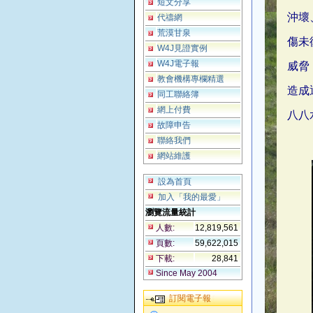
短文分享
沖壞
代禱網
荒漠甘泉
傷未
W4J見證實例
W4J電子報
威脅
教會機構專欄精選
造成
同工聯絡簿
網上付費
八八
故障申告
聯絡我們
網站維護
設為首頁
加入「我的最愛」
瀏覽流量統計
人數:
12,819,561
頁數:
59,622,015
下載:
28,841
Since May 2004
訂閱電子報