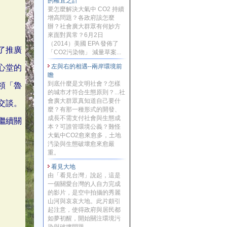
的權宜之計
要怎麼解決大氣中 CO2 持續
增高問題？各政府該怎麼
辦？社會廣大群眾有何妙方
來面對異常？6月2日
（2014）美國 EPA 發佈了
了推廣
「CO2污染物」 減量草案...
左與右的相遇--兩岸環境前
心堂的
瞻
到底什麼是文明社會？怎樣
領「魯
的城市才符合生態原則？...社
會廣大群眾真知道自己要什
交談。
麼？有那一種形式的開發、
成長不需支付社會與生態成
繼續關
本？可誰管環境公義？難怪
大氣中CO2愈來愈多，土地
汚染與生態破壞愈來愈嚴
重。
看見大地
由「看見台灣」說起，這是
一個關愛台灣的人自力完成
的影片，是空中拍攝的秀麗
山河與哀哀大地。此片頗引
起注意，使得政府與居民都
如夢初醒，開始關注環境污