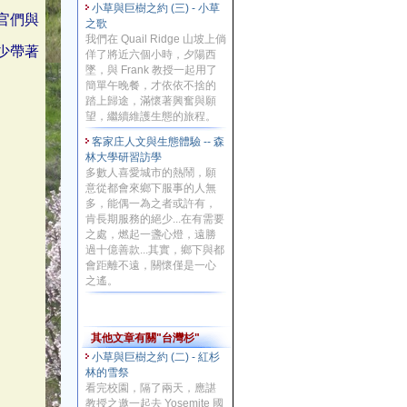
小草與巨樹之約 (三) - 小草
官們與
之歌
我們在 Quail Ridge 山坡上倘
少帶著
佯了將近六個小時，夕陽西
墜，與 Frank 教授一起用了
簡單午晚餐，才依依不捨的
踏上歸途，滿懷著興奮與願
望，繼續維護生態的旅程。
客家庄人文與生態體驗 -- 森
林大學研習訪學
多數人喜愛城市的熱鬧，願
意從都會來鄉下服事的人無
多，能偶一為之者或許有，
肯長期服務的絕少...在有需要
之處，燃起一盞心燈，遠勝
過十億善款...其實，鄉下與都
會距離不遠，關懷僅是一心
之遙。
其他文章有關"台灣杉"
小草與巨樹之約 (二) - 紅杉
林的雪祭
看完校園，隔了兩天，應諶
教授之邀一起去 Yosemite 國