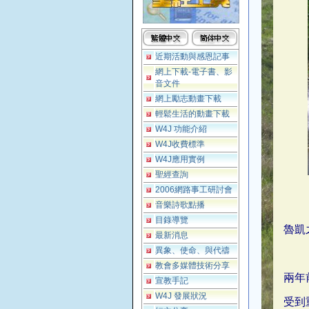
近期活動與感恩記事
網上下載-電子書、影
音文件
網上勵志動畫下載
輕鬆生活的動畫下載
W4J 功能介紹
W4J收費標準
W4J應用實例
聖經查詢
2006網路事工研討會
音樂詩歌點播
目錄導覽
魯凱
最新消息
異象、使命、與代禱
教會多媒體技術分享
兩年
宣教手記
W4J 發展狀況
受到