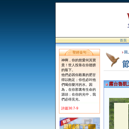
首頁
回
聖經金句
神啊，你的慈愛何其寶
貴！世人投靠在你翅膀
的蔭下。
他們必因你殿裏的肥甘
得以飽足；你也必叫他
霧台魯凱之
們喝你樂河的水。因
為，在你那裏有生命的
源頭；在你的光中，我
們必得見光。
詩篇36:7-9