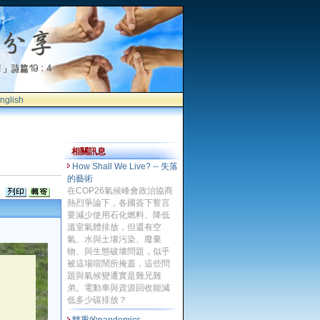
nglish
相關訊息
How Shall We Live? -- 失落
的藝術
在COP26氣候峰會政治協商
熱烈爭論下，各國簽下誓言
要減少使用石化燃料、降低
溫室氣體排放，但還有空
氣、水與土壤污染、廢棄
物、與生態破壞問題，似乎
被這場喧鬧所掩蓋，這些問
題與氣候變遷實是難兄難
弟。電動車與資源回收能減
低多少碳排放？