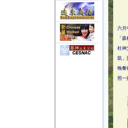
六月
「森
杜神
凱」
晚餐
照一