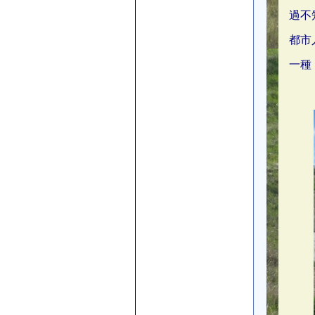
過不
都市
一種