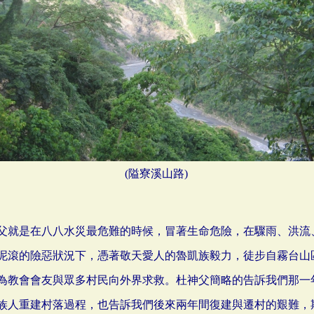
(隘寮溪山路)
父就是在八八水災最危難的時候，冒著生命危險，在驟雨、洪流
泥滾的險惡狀況下，憑著敬天愛人的魯凱族毅力，徒步自霧台山
為教會會友與眾多村民向外界求救。杜神父簡略的告訴我們那一
族人重建村落過程，也告訴我們後來兩年間復建與遷村的艱難，