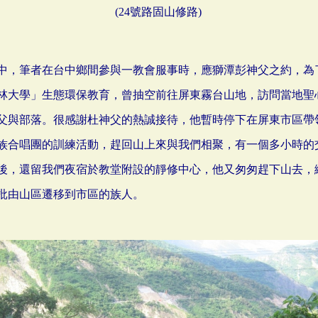
(24號路固山修路)
中，筆者在台中鄉間參與一教會服事時，應獅潭彭神父之約，為
林大學」生態環保教育，曾抽空前往屏東霧台山地，訪問當地聖
父與部落。很感謝杜神父的熱誠接待，他暫時停下在屏東市區帶
族合唱團的訓練活動，趕回山上來與我們相聚，有一個多小時的
後，還留我們夜宿於教堂附設的靜修中心，他又匆匆趕下山去，
批由山區遷移到市區的族人。