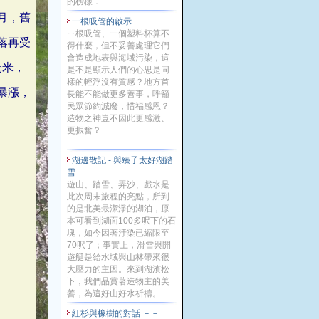
的榜樣．
月，舊
一根吸管的啟示
ㄧ根吸管、一個塑料杯算不
落再受
得什麼，但不妥善處理它們
會造成地表與海域污染，這
毫米，
是不是顯示人們的心思是同
樣的輕浮沒有質感？地方首
暴漲，
長能不能做更多善事，呼籲
民眾節約減廢，惜福感恩？
造物之神豈不因此更感激、
更振奮？
湖邊散記 - 與臻子太好湖踏
雪
遊山、踏雪、弄沙、戲水是
此次周末旅程的亮點，所到
的是北美最潔淨的湖泊，原
本可看到湖面100多呎下的石
塊，如今因著汙染已縮限至
70呎了；事實上，滑雪與開
遊艇是給水域與山林帶來很
大壓力的主因。來到湖濱松
下，我們品賞著造物主的美
善，為這好山好水祈禱。
紅杉與橡樹的對話 －－