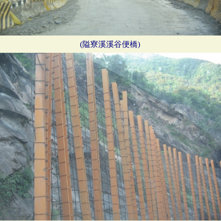
(隘寮溪溪谷便橋)