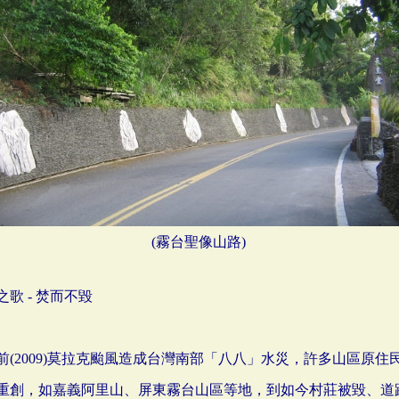
(霧台聖像山路)
之歌 - 焚而不毀
前(2009)莫拉克颱風造成台灣南部「八八」水災，許多山區原住
重創，如嘉義阿里山、屏東霧台山區等地，到如今村莊被毀、道