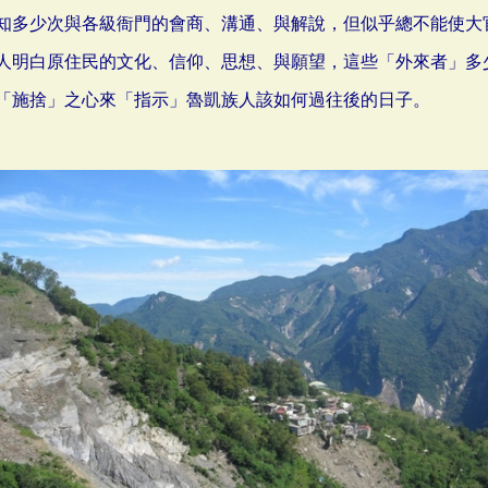
知多少次與各級衙門的會商、溝通、與解說，但似乎總不能使大
人明白原住民的文化、信仰、思想、與願望，這些「外來者」多
「施捨」之心來「指示」魯凱族人該如何過往後的日子。