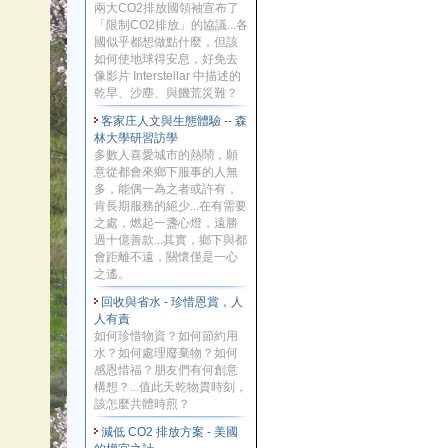
兩大CO2排放國領袖宣布了
「限制CO2排放」的協議...各
國似乎都想做點什麼，但該
如何使地球得安息，好免去
像影片 Interstellar 中描述的
乾旱、沙塵、與饑荒災難？
客家庄人文與生態體驗 -- 森
林大學研習訪學
多數人喜愛城市的熱鬧，願
意從都會來鄉下服事的人無
多，能偶一為之者或許有，
肯長期服務的絕少...在有需要
之處，燃起一盞心燈，遠勝
過十億善款...其實，鄉下與都
會距離不遠，關懷僅是一心
之遙。
回收與省水 - 珍惜恩賞，人
人有責
如何珍惜物資？如何節約用
水？如何處理廢棄物？如何
感恩惜福？朋友們有何創意
構想？...值此天乾物貴時刻，
該怎麼共體時煎？
減低 CO2 排放方案 - 美國