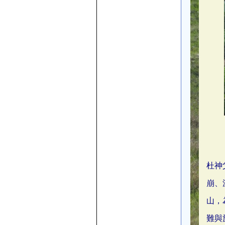
杜神
崩、
山，
難與