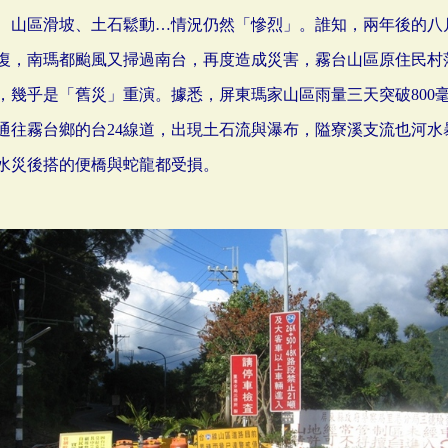
、山區滑坡、土石鬆動…情況仍然「慘烈」。誰知，兩年後的八
復，南瑪都颱風又掃過南台，再度造成災害，霧台山區原住民村
，幾乎是「舊災」重演。據悉，屏東瑪家山區雨量三天突破800
通往霧台鄉的台24線道，出現土石流與瀑布，隘寮溪支流也河水
水災後搭的便橋與蛇龍都受損。