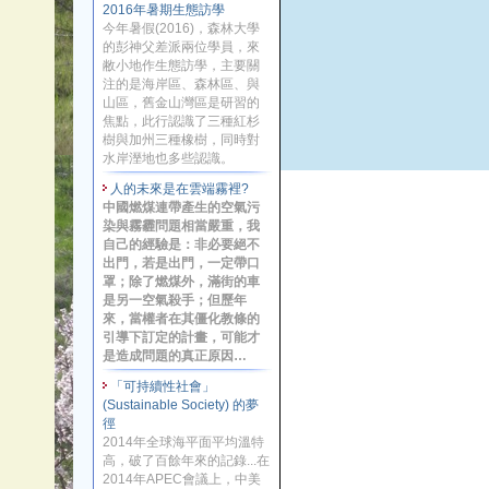
2016年暑期生態訪學
今年暑假(2016)，森林大學
的彭神父差派兩位學員，來
敝小地作生態訪學，主要關
注的是海岸區、森林區、與
山區，舊金山灣區是研習的
焦點，此行認識了三種紅杉
樹與加州三種橡樹，同時對
水岸溼地也多些認識。
人的未來是在雲端霧裡?
中國燃煤連帶產生的空氣污
染與霧霾問題相當嚴重，我
自己的經驗是：非必要絕不
出門，若是出門，一定帶口
罩；除了燃煤外，滿街的車
是另一空氣殺手；但歷年
來，當權者在其僵化教條的
引導下訂定的計畫，可能才
是造成問題的真正原因…
「可持續性社會」
(Sustainable Society) 的夢
徑
2014年全球海平面平均溫特
高，破了百餘年來的記錄...在
2014年APEC會議上，中美