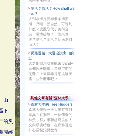
染與破壞問題。
憂活？攸活？How shall we
live？
人到水邊是要尋個柔適美
感，品嚐一點自然，可尋到
什麼？凌亂取代了美與合
諧，環境破壞了，誰來善
後？憂活？幽活？到底為何
而活？
災難過後 - 大選沒說出口的
話
大選期間怎麼會颳來 Sandy
這個超級颶風，造成空前的
災難？上天莫非是想提醒美
國一些什麼事吧？
其他文章有關"森林大學"
、山
森林大學的 Tree Huggers
森林大學與一般大學有有何
區下
差異？在獅潭，一位傳奇的
神父，努力串聯起鄉里的人
年的災
文與環境特色，在森林裡進
行心靈醫治與教育...
期間經