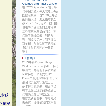
雙重的pandemics -
Covid19 and Plastic Waste
在 COVID pandemic前，平
均每個美國人每天製造出4磅
固體廢棄物，自2020三月份
疫情擴大後，廢棄物增長至
少 25～30%，近來一些刊物
也報導了疫情期間全球海域
塑料廢棄物激增的問題，我
們除了躲避瘟疫、消費吃
喝、製造垃圾外，能不能在
新年裡，為自己留下美好的
身影？為將來開起一線希
望？
山林祭語
2019年春去Quail Ridge
Wildlife Preserve參加一個捐
獻儀式，是將兩千多英畝的
私有保育山坡地交給UC
Davis自然資源學院管理，這
是個北美生態守護戰士三十
多年努力的成果．在台灣也
有本土愛山護水的綠色勇士
們在為復育山林默默付出，
民村落
在苗栗新竹台中一帶漸漸結
出果實，這都是我們該學習
路橋樑