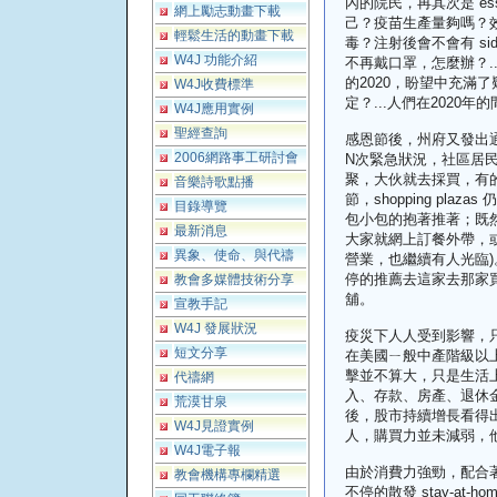
內的院民，再其次是 essen
網上勵志動畫下載
己？疫苗生產量夠嗎？
輕鬆生活的動畫下載
毒？注射後會不會有 sid
W4J 功能介紹
不再戴口罩，怎麼辦？.
的2020，盼望中充滿
W4J收費標準
定？...人們在2020年
W4J應用實例
聖經查詢
感恩節後，州府又發出通告
2006網路事工研討會
N次緊急狀況，社區居
聚，大伙就去採買，有
音樂詩歌點播
節，shopping pl
目錄導覽
包小包的抱著推著；既然不
最新消息
大家就網上訂餐外帶，或是
異象、使命、與代禱
營業，也繼續有人光臨)。
停的推薦去這家去那家
教會多媒體技術分享
舖。
宣教手記
W4J 發展狀況
疫災下人人受到影響，
短文分享
在美國ㄧ般中產階級以
擊並不算大，只是生活
代禱網
入、存款、房產、退休
荒漠甘泉
後，股市持續增長看得
W4J見證實例
人，購買力並未減弱，
W4J電子報
由於消費力強勁，配合
教會機構專欄精選
不停的散發 stay-at