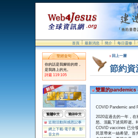
首頁
最新消息
簡介
每日靈修
回上一層
聖經金句
你的話是我腳前的燈，
節約資
是我路上的光。
詩篇 119:105
雙重的pandemics - C
COVID Pandemic and P
2020這過去的一年，
怒、混亂下述焉即逝。
近期活動與感恩記事
COVID vaccine
網上下載-電子書、影
民眾帶來一絲希望。首
音文件