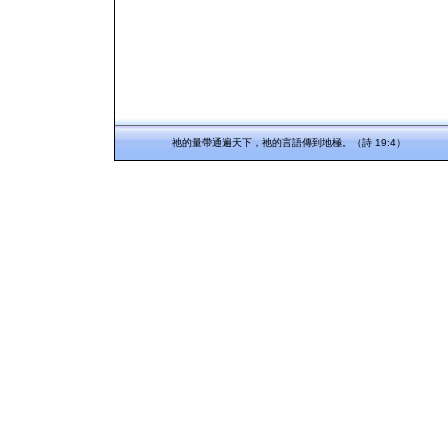
祂的量帶通遍天下，祂的言語傳到地極。（詩 19:4）