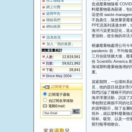
同工聯絡簿
造成廢棄物隨着 COV
網上付費
料廢棄物最為顯著，包括
故障申告
這使得 waste man
不負責任，隨便棄置廢
聯絡我們
PPE流落到溪邊水畔
網站維護
海洋污染更加惡化，造成全球性 
更強勁，使生物的存活大
設為首頁
加入「我的最愛」
根據廢棄物處理公司今年
瀏覽流量統計
pandemic 前，平
三月份疫情擴大後，廢棄物
人數:
12,819,561
份 Scientific A
頁數:
59,621,992
海域塑料廢棄物激增的問
下載:
28,841
重。
Since May 2004
居家期間，一位環科系
訂閱電子報
見，他的題目就是針對
我們討論了幾種不同的
訂閱電子週報
海岸淨灘活動，訪談了
自訂閱名單移除
學校附近兩個不同的社
電郵Email:
的資料顯示，除了金屬
筒外，就以塑料廢棄物
啡杯、吸管、以及一些
期刊報導相吻合。