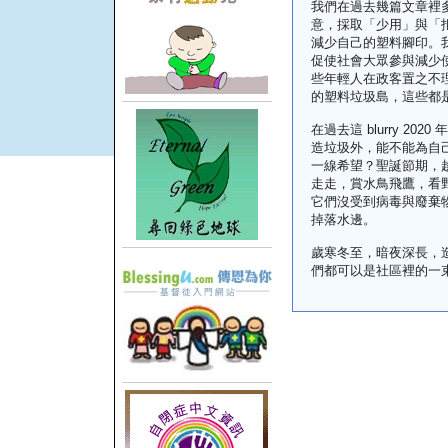
我們在過去幾篇文章裡
意，採取「少用」與「拒用」的
減少自己的塑料腳印。
促使社會大眾參與減少
些年輕人在政客置之不
的塑料垃圾島，這些都
在過去這 blurry 2
造垃圾外，能不能為自己
一線希望？聖誕節期，
走走，賞水鳥飛鷹，看野地裡的
它們沒受到病毒與廢棄
掉落水邊。
歲寒冬至，暗夜深長，造物者説 
們都可以是社區裡的一