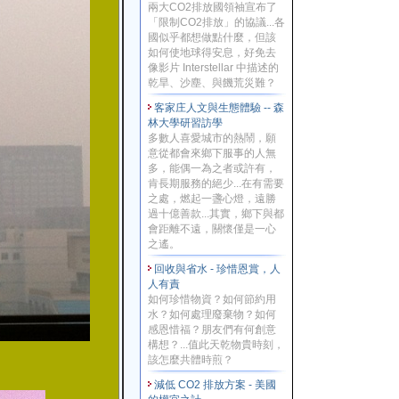
兩大CO2排放國領袖宣布了
「限制CO2排放」的協議...各
國似乎都想做點什麼，但該
如何使地球得安息，好免去
像影片 Interstellar 中描述的
乾旱、沙塵、與饑荒災難？
客家庄人文與生態體驗 -- 森
林大學研習訪學
多數人喜愛城市的熱鬧，願
意從都會來鄉下服事的人無
多，能偶一為之者或許有，
肯長期服務的絕少...在有需要
之處，燃起一盞心燈，遠勝
過十億善款...其實，鄉下與都
會距離不遠，關懷僅是一心
之遙。
回收與省水 - 珍惜恩賞，人
人有責
如何珍惜物資？如何節約用
水？如何處理廢棄物？如何
感恩惜福？朋友們有何創意
構想？...值此天乾物貴時刻，
該怎麼共體時煎？
減低 CO2 排放方案 - 美國