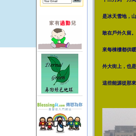
是冰天雪地，
敢在戶外久留
來每棟樓都供
外大街上，也
這些能源從那