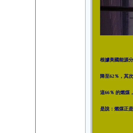
根據美國能源分
降至62％，其
這66％ 的燃煤
是說：燃煤正