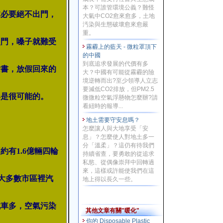
本？可誰管環境公義？難怪
非必要絕不出門，
大氣中CO2愈來愈多，土地
汚染與生態破壞愈來愈嚴
重。
次門，嗓子就難受
霧霾上的藍天 - 微粒罩頂下
的中國
到底追求發展的代價有多
念書，放假回來的
大？中國有可能從霧霾的險
境逆轉而出?至少領導人立志
要減低CO2排放，但PM2.5
形是很可能的。
微微粒空氣浮懸物怎麼辦?請
看紐時的報導...
地土需要守安息嗎？
怎麼讓人與大地享受「安
息」？怎麼使人對地土多一
分「溫柔」？這仍有待我們
有1.6億輛四輪
持續省查，要勇敢的從追求
私慾、從偶像崇拜中回轉過
來，這樣或許能使我們在這
而大多數市區裡汽
地上得以長久一些。
城車多，空氣污染
其他文章有關"暖化"
你的 Disposable Plastic