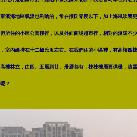
山東濱海地區氣溫也夠嗆的，常在攝氏零度以下，加上海風吹襲
。但所住的小區公寓樓裡，以及外面商場超市裡，相對的溫暖不
暖，室內維持在十二攝氏度左右。在我們住的小區裡，有高樓四
是高樓林立，由四、五層到廿、卅層都有，棟棟樓層要供暖，這
來呢？