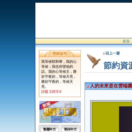
首頁
回上一層
聖經金句
我等候耶和華，我的心
節約資
等候；我也仰望他的
話。我的心等候主，勝
於守夜的，等候天亮，
勝於守夜的，等候天
人的未來是在雲端霧
亮。
詩篇 130:5-6