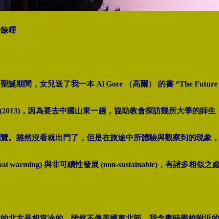
陽餘暉
期間，女兒送了我一本 Al Gore （高爾） 的書 “The Future – Six
hange”(2013)，因為要去中國山東一趟，協助教會探訪幾所大學的
瀏覽。雖然沒看就出門了，但是在旅途中所體驗與觀察到的現象
obal warming) 與非可續性發展 (non-sustainable)，有諸多相似之
間的北方是相當冷的，雖然不像美國東北部，我念書時學校附近