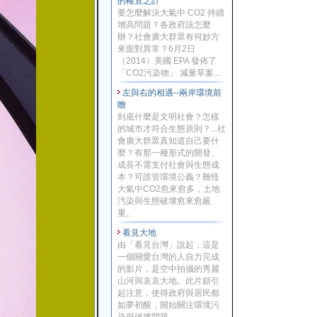
的權宜之計
要怎麼解決大氣中 CO2 持續
增高問題？各政府該怎麼
辦？社會廣大群眾有何妙方
來面對異常？6月2日
（2014）美國 EPA 發佈了
「CO2污染物」 減量草案...
左與右的相遇--兩岸環境前
瞻
到底什麼是文明社會？怎樣
的城市才符合生態原則？...社
會廣大群眾真知道自己要什
麼？有那一種形式的開發、
成長不需支付社會與生態成
本？可誰管環境公義？難怪
大氣中CO2愈來愈多，土地
汚染與生態破壞愈來愈嚴
重。
看見大地
由「看見台灣」說起，這是
一個關愛台灣的人自力完成
的影片，是空中拍攝的秀麗
山河與哀哀大地。此片頗引
起注意，使得政府與居民都
如夢初醒，開始關注環境污