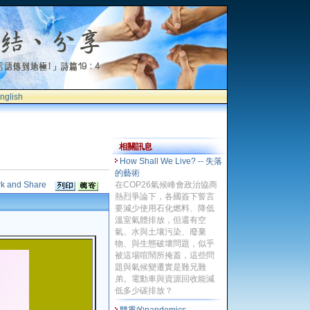
nglish
相關訊息
How Shall We Live? -- 失落
的藝術
在COP26氣候峰會政治協商
熱烈爭論下，各國簽下誓言
要減少使用石化燃料、降低
溫室氣體排放，但還有空
氣、水與土壤污染、廢棄
物、與生態破壞問題，似乎
被這場喧鬧所掩蓋，這些問
題與氣候變遷實是難兄難
弟。電動車與資源回收能減
低多少碳排放？