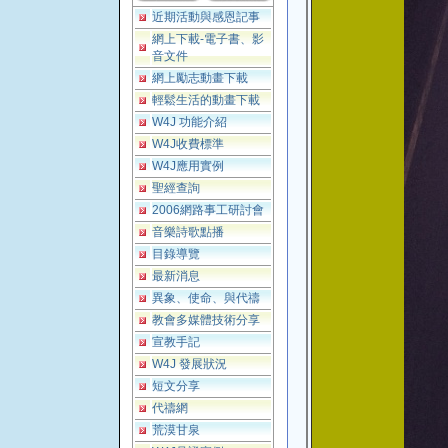
近期活動與感恩記事
網上下載-電子書、影
音文件
網上勵志動畫下載
輕鬆生活的動畫下載
W4J 功能介紹
W4J收費標準
W4J應用實例
聖經查詢
2006網路事工研討會
音樂詩歌點播
目錄導覽
最新消息
異象、使命、與代禱
教會多媒體技術分享
宣教手記
W4J 發展狀況
短文分享
代禱網
荒漠甘泉