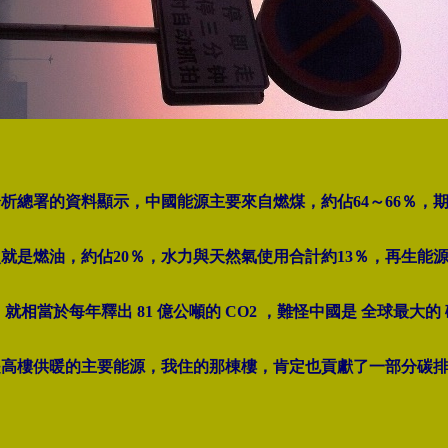
析總署的資料顯示，中國能源主要來自燃煤，約佔64～66％，期望
次就是燃油，約佔20％，水力與天然氣使用合計約13％，再生能
，就相當於每年釋出 81 億公噸的 CO2 ，難怪中國是 全球最大
是高樓供暖的主要能源，我住的那棟樓，肯定也貢獻了一部分碳