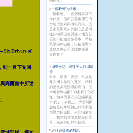
的榜樣．
一根吸管的啟示
ㄧ根吸管、一個塑料杯算不
得什麼，但不妥善處理它們
會造成地表與海域污染，這
是不是顯示人們的心思是同
樣的輕浮沒有質感？地方首
長能不能做更多善事，呼籲
民眾節約減廢，惜福感恩？
造物之神豈不因此更感激、
 Drivers of
更振奮？
師生，到一月下旬回
湖邊散記 - 與臻子太好湖踏
雪
遊山、踏雪、弄沙、戲水是
此次周末旅程的亮點，所到
，與高爾書中所述
的是北美最潔淨的湖泊，原
本可看到湖面100多呎下的石
塊，如今因著汙染已縮限至
處。
70呎了；事實上，滑雪與開
遊艇是給水域與山林帶來很
大壓力的主因。來到湖濱松
下，我們品賞著造物主的美
善，為這好山好水祈禱。
紅杉與橡樹的對話 －－
的雪城那樣，經常