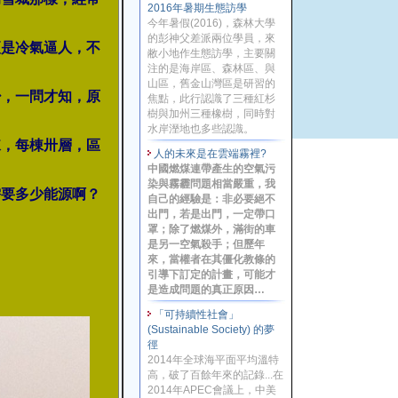
2016年暑期生態訪學
今年暑假(2016)，森林大學
的彭神父差派兩位學員，來
更是冷氣逼人，不
敝小地作生態訪學，主要關
注的是海岸區、森林區、與
山區，舊金山灣區是研習的
少，一問才知，原
焦點，此行認識了三種紅杉
樹與加州三種橡樹，同時對
水岸溼地也多些認識。
棟，每棟卅層，區
人的未來是在雲端霧裡?
中國燃煤連帶產生的空氣污
染與霧霾問題相當嚴重，我
需要多少能源啊？
自己的經驗是：非必要絕不
出門，若是出門，一定帶口
罩；除了燃煤外，滿街的車
是另一空氣殺手；但歷年
來，當權者在其僵化教條的
引導下訂定的計畫，可能才
是造成問題的真正原因…
「可持續性社會」
(Sustainable Society) 的夢
徑
2014年全球海平面平均溫特
高，破了百餘年來的記錄...在
2014年APEC會議上，中美