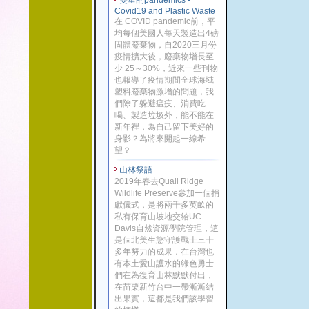
雙重的pandemics -
Covid19 and Plastic Waste
在 COVID pandemic前，平
均每個美國人每天製造出4磅
固體廢棄物，自2020三月份
疫情擴大後，廢棄物增長至
少 25～30%，近來一些刊物
也報導了疫情期間全球海域
塑料廢棄物激增的問題，我
們除了躲避瘟疫、消費吃
喝、製造垃圾外，能不能在
新年裡，為自己留下美好的
身影？為將來開起一線希
望？
山林祭語
2019年春去Quail Ridge
Wildlife Preserve參加一個捐
獻儀式，是將兩千多英畝的
私有保育山坡地交給UC
Davis自然資源學院管理，這
是個北美生態守護戰士三十
多年努力的成果．在台灣也
有本土愛山護水的綠色勇士
們在為復育山林默默付出，
在苗栗新竹台中一帶漸漸結
出果實，這都是我們該學習