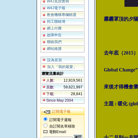
W4J見證實例
W4J電子報
教會機構專欄精選
霧霾罩頂的夕
同工聯絡簿
網上付費
故障申告
聯絡我們
網站維護
去年底（2015）聖誕
設為首頁
加入「我的最愛」
Global C
瀏覽流量統計
人數:
12,819,561
來後才得機會
頁數:
59,621,997
下載:
28,841
Since May 2004
主題 : 暖化 (gl
訂閱電子報
訂閱電子週報
自訂閱名單移除
電郵Email:
十二月到一月