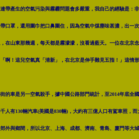
煤連帶產生的空氣污染與霧霾問題會多嚴重，我自己的經驗是：
定帶口罩，還用圍巾把口鼻圍住，因為空氣中煤塵味甚濃，出一
上，在山東那幾週，每天都是霧濛濛，沒看過藍天。一位在北京
：「啊！這兒空氣真「清新」，在北京是伸手難見五指！」這情
街的車是另一空氣殺手，據中國公路部門統計，至2014年底全國約
千人有130輛汽車(美國是830輛)，大約有三億人口有駕車照，
於郊外與鄉間，所以北京、上海、成都、濟南、青島、廈門等大