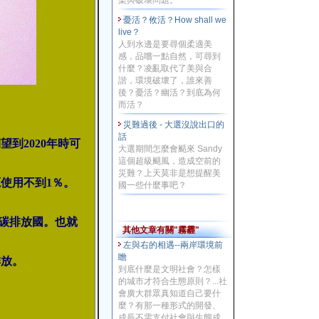
染與破壞問題。
憂活？攸活？How shall we
live？
人到水邊是要尋個柔適美
感，品嚐一點自然，可尋到
什麼？凌亂取代了美與合
諧，環境破壞了，誰來善
後？憂活？幽活？到底為何
而活？
災難過後 - 大選沒說出口的
話
到2020年時可
大選期間怎麼會颳來 Sandy
這個超級颶風，造成空前的
災難？上天莫非是想提醒美
源使用不到1％。
國一些什麼事吧？
的 碳排放國。也就
其他文章有關"霧霾"
左與右的相遇--兩岸環境前
瞻
排放。
到底什麼是文明社會？怎樣
的城市才符合生態原則？...社
會廣大群眾真知道自己要什
麼？有那一種形式的開發、
成長不需支付社會與生態成