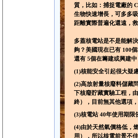
質，比如：捕捉電廠的 
生物快速增長，可多多吸收
距離實際普遍化還遠，
多蓋核電站是不是能解
夠？美國現在已有 100
還有 5個在籌建或興建
(1)核能安全引起很大疑
(2)高放射量核廢料儲藏問題
下核廢貯藏實驗工程，
終），目前無其他選項
(3)核電站 40年使用
(4)由於天然氣價格低，
用），所以核電前景不