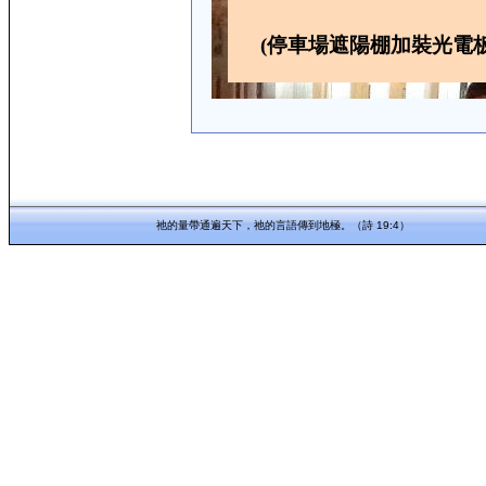
(停車場遮陽棚加裝光電板
祂的量帶通遍天下，祂的言語傳到地極。（詩 19:4）