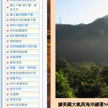
近期活動與感恩記事
網上下載-電子書、影
音文件
網上勵志動畫下載
輕鬆生活的動畫下載
W4J 功能介紹
W4J收費標準
W4J應用實例
聖經查詢
2006網路事工研討會
音樂詩歌點播
目錄導覽
最新消息
異象、使命、與代禱
教會多媒體技術分享
宣教手記
W4J 發展狀況
短文分享
代禱網
荒漠甘泉
據美國大氣與海洋總署NO
W4J見證實例