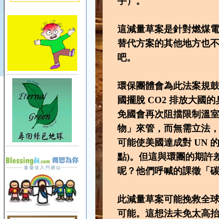
手）。
這減量草案是針對燃煤
替代方案的其他地方也
吧。
環保團體會為此法案規
國擺脫 CO2 排放大
免國會再次阻擋限制溫室效
物」來管，而無需立法
可能使美國達成對 UN 的承
點)。但這與環團的期許
呢？他們呼喊的課徵「
此減量草案可能挽救全球
可能。這想法未免太高