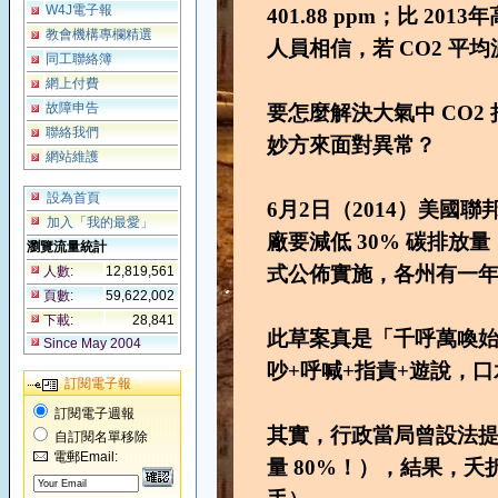
W4J電子報
401.88 ppm；比 2013年
教會機構專欄精選
人員相信，若 CO2 平均
同工聯絡簿
網上付費
故障申告
要怎麼解決大氣中 CO
聯絡我們
妙方來面對異常？
網站維護
設為首頁
6月2日（2014）美國聯
加入「我的最愛」
廠要減低 30% 碳排放量
瀏覽流量統計
式公佈實施，各州有一
人數:
12,819,561
頁數:
59,622,002
下載:
28,841
此草案真是「千呼萬喚始
Since May 2004
吵+呼喊+指責+遊說，
訂閱電子報
訂閱電子週報
其實，行政當局曾設法提出
自訂閱名單移除
電郵Email:
量 80%！），結果，