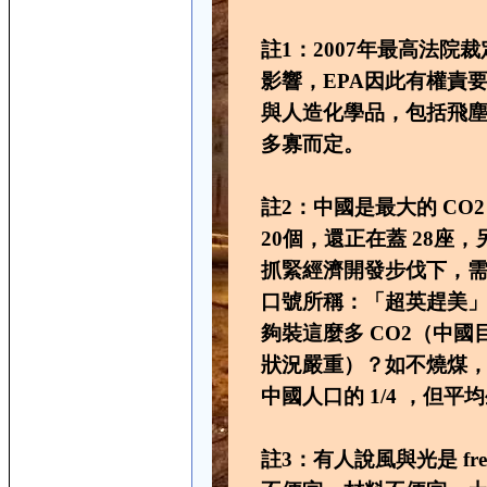
註1：2007年最高法院裁定 
影響，EPA因此有權責
與人造化學品，包括飛
多寡而定。
註2：中國是最大的 CO
20個，還正在蓋 28
抓緊經濟開發步伐下，
口號所稱：「超英趕美
夠裝這麼多 CO2（中
狀況嚴重）？如不燒煤，1
中國人口的 1/4 ，但
註3：有人說風與光是 free 免