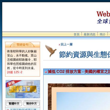
首頁
最新消息
簡介
回上一層
聖經金句
倚靠耶和華的人好像錫
節約資源與生態
安山，永不動搖。眾山
怎樣圍繞耶路撒冷，耶
和華也照樣圍繞他的百
姓，從今時直到永遠。
減低 CO2 排放方案 - 美國的權宜之
詩篇 125:-2