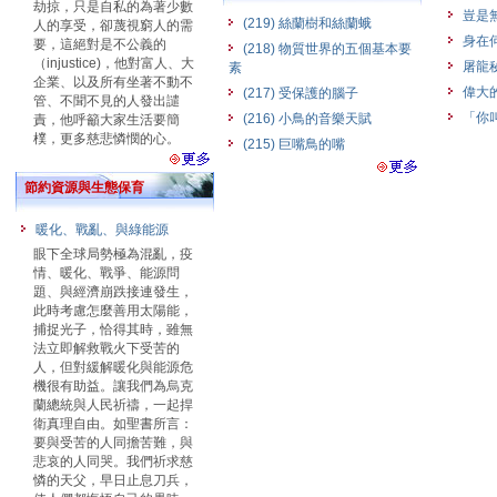
劫掠，只是自私的為著少數
豈是
(219) 絲蘭樹和絲蘭蛾
人的享受，卻蔑視窮人的需
身在
要，這絕對是不公義的
(218) 物質世界的五個基本要
（injustice)，他對富人、大
屠龍
素
企業、以及所有坐著不動不
偉大
(217) 受保護的腦子
管、不聞不見的人發出譴
「你
(216) 小鳥的音樂天賦
責，他呼籲大家生活要簡
樸，更多慈悲憐憫的心。
(215) 巨嘴鳥的嘴
節約資源與生態保育
暖化、戰亂、與綠能源
眼下全球局勢極為混亂，疫
情、暖化、戰爭、能源問
題、與經濟崩跌接連發生，
此時考慮怎麼善用太陽能，
捕捉光子，恰得其時，雖無
法立即解救戰火下受苦的
人，但對緩解暖化與能源危
機很有助益。讓我們為烏克
蘭總統與人民祈禱，一起捍
衛真理自由。如聖書所言：
要與受苦的人同擔苦難，與
悲哀的人同哭。我們祈求慈
憐的天父，早日止息刀兵，