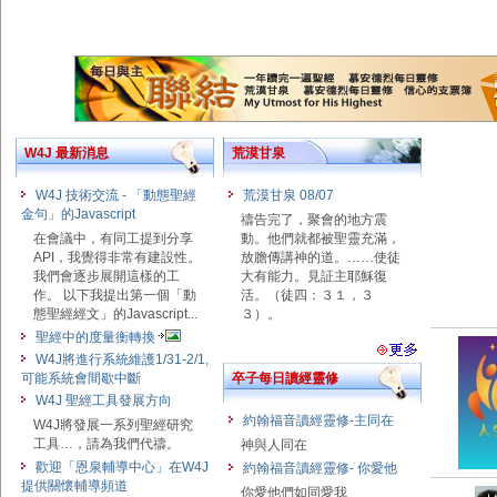
W4J 最新消息
荒漠甘泉
W4J 技術交流 - 「動態聖經
荒漠甘泉 08/07
金句」的Javascript
禱告完了，聚會的地方震
在會議中，有同工提到分享
動。他們就都被聖靈充滿，
API，我覺得非常有建設性。
放膽傳講神的道。……使徒
我們會逐步展開這樣的工
大有能力。見証主耶穌復
作。 以下我提出第一個「動
活。（徒四：３１，３
態聖經經文」的Javascript...
３）。
聖經中的度量衡轉換
W4J將進行系統維護1/31-2/1,
可能系統會間歇中斷
卒子每日讀經靈修
W4J 聖經工具發展方向
約翰福音讀經靈修-主同在
W4J將發展一系列聖經研究
工具…，請為我們代禱。
神與人同在
歡迎「恩泉輔導中心」在W4J
約翰福音讀經靈修- 你愛他
提供關懷輔導頻道
你愛他們如同愛我