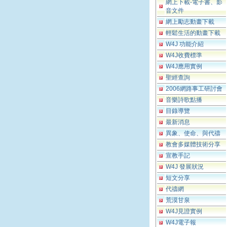
網上下載-電子書、影
音文件
網上勵志動畫下載
輕鬆生活的動畫下載
W4J 功能介紹
W4J收費標準
W4J應用實例
聖經查詢
2006網路事工研討會
音樂詩歌點播
目錄導覽
最新消息
異象、使命、與代禱
教會多媒體技術分享
宣教手記
W4J 發展狀況
短文分享
代禱網
荒漠甘泉
W4J見證實例
W4J電子報