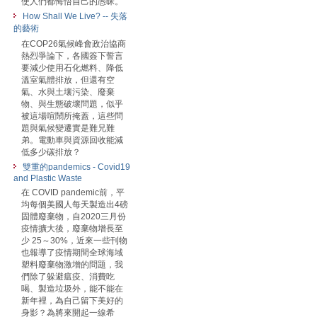
使人們都悔悟自己的愚昧。
How Shall We Live? -- 失落
的藝術
在COP26氣候峰會政治協商
熱烈爭論下，各國簽下誓言
要減少使用石化燃料、降低
溫室氣體排放，但還有空
氣、水與土壤污染、廢棄
物、與生態破壞問題，似乎
被這場喧鬧所掩蓋，這些問
題與氣候變遷實是難兄難
弟。電動車與資源回收能減
低多少碳排放？
雙重的pandemics - Covid19
and Plastic Waste
在 COVID pandemic前，平
均每個美國人每天製造出4磅
固體廢棄物，自2020三月份
疫情擴大後，廢棄物增長至
少 25～30%，近來一些刊物
也報導了疫情期間全球海域
塑料廢棄物激增的問題，我
們除了躲避瘟疫、消費吃
喝、製造垃圾外，能不能在
新年裡，為自己留下美好的
身影？為將來開起一線希