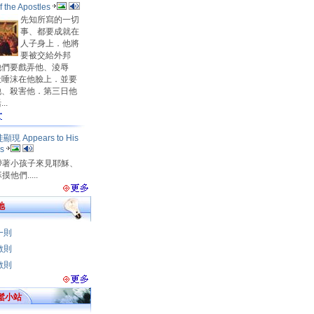
f the Apostles
先知所寫的一切
事、都要成就在
人子身上．他將
要被交給外邦
他們要戲弄他、淩辱
吐唾沫在他臉上．並要
他、殺害他．第三日他
..
現 Appears to His
es
帶著小孩子來見耶穌、
他們.....
地
一則
數則
數則
鬆小站