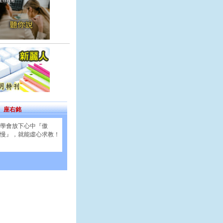
座右銘
學會放下心中『傲
慢』，就能虛心求教！