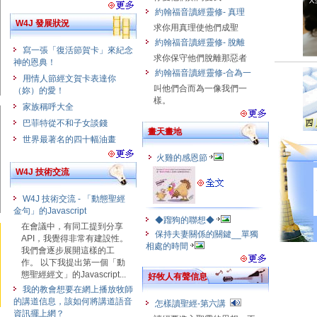
約翰福音讀經靈修- 真理
W4J 發展狀況
求你用真理使他們成聖
約翰福音讀經靈修- 脫離
寫一張「復活節賀卡」來紀念
求你保守他們脫離那惡者
神的恩典！
約翰福音讀經靈修-合為一
用情人節經文賀卡表達你
叫他們合而為一像我們一
（妳）的愛！
樣。
家族稱呼大全
巴菲特從不和子女談錢
畫天畫地
世界最著名的四十幅油畫
火雞的感恩節
W4J 技術交流
W4J 技術交流 - 「動態聖經
金句」的Javascript
◆蹓狗的聯想◆
在會議中，有同工提到分享
保持夫妻關係的關鍵__單獨
API，我覺得非常有建設性。
相處的時間
我們會逐步展開這樣的工
作。 以下我提出第一個「動
態聖經經文」的Javascript...
好牧人有聲信息
我的教會想要在網上播放牧師
的講道信息，該如何將講道語音
怎樣讀聖經-第六講
資訊擺上網？