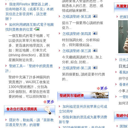
讀經要進入聖靈的思想，不
我使用Firefox 瀏覽器上網，
能憑各人的己意、思想、感
亮麗寶
但有時聽不見（或看不見）本網
情或經驗來解釋...
頁信息之影音資料，該怎麼
怎樣讀聖經-第五講
把握
辦？
提出了一個要用心讀經的催
如何利用網路互動式電子地圖
促力...
找到貴教會的位置
怎樣讀聖經-第四講
一個互動式的電子地圖，可
特別強調比較、分析和綜
以提供比單單只有地址更
合，得到最後結論...
多、更迅速的地理資訊，例
如：附近地圖，行車方式
怎樣讀聖經-第三講
(driving direction)，甚至衛
今天繼續講讀經方法...加上
日光
星圖與附近街景。
分析, 綜合, 比較...
聖經工具─「聖經中的寶貴應
日光
怎樣讀聖經-第二講
許」
看風
第四個要點, 讀經是要付代價
聖經中充滿了許多神賜與的
持守
的...
寶貴應許，W4J同工收集近
香膏
1300句聖經應許，分別為
小事
108 個類別。希望在您有需
聖經與市場經濟
要的時候，可以得到幫助！
一聲
如何
加利福尼亚州庆祝苹果公司成
食衣住行與反璞歸真
立50周年
聖經中
惊险刺激的漂流成为夏季消费
隱於市，動如風：讀『當新教
新引擎
宗遇見聖方濟』的迴響
[耶穌
2025南国图书节：开启全球