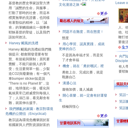
Leave o
基督教的歷史學家說聖方濟
文化漫游之旅
用「誠懇的生命」與服事，
打動了那時的社會，而這本
樸實無華的見證書，也同樣
勵志感人的短文
有著類似的精神，以 「誠
肯」的筆觸描繪出一個事奉
人、
問題不在難度，而在態度！
耶穌基督的聖徒，以及我們
他、
該如何效法。
鞭打
態度
要復活.
Harvey 颶風的洗禮
用心學習、認真實踐， 成就
更棒的自己
Harvey 颶風的洗禮給我們幾
個提示: 都會開發需要有智
不是因為幸福才笑，而是笑
向門徒顯
慧、有規範與限制；居民要
了才會幸福
Discipl
覺醒，不能只顧個人的享
機會，就在「勇於嚐試」裡
有人
受；生活要簡單一點，少製
要耶穌摸
勇敢上台、完成比賽，就是
造CO2與廢棄物；有一個汽
戰勝自己
車bumper sticker如是說
溝通心法
“There is no Planet B”，沒
笑話天
錯，地球僅此一個，暖化與
逢物加價，逢人減歲
氣候異常已經威脅到每個人
笑話
開心喜樂，就一定會有好運發
了；人溺己溺，看見鄰舍有
生
笑話
難，就當伸出援手。
積極與恆心
笑話
我們髒亂的家園 - 教宗對環境
危機的公開信（Encyclical)
教宗認為環境危機肇因於富
甘霖輕
甘霖培訓系列
裕國家與人們對資源財富的