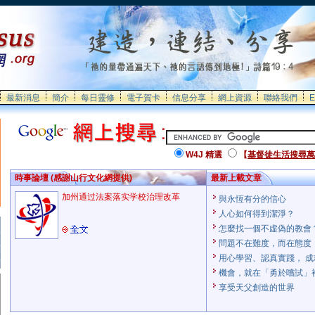
最新消息
簡介
每日靈修
電子賀卡
信息分享
網上資源
聯絡我們
E
W4J 精選
【
基督徒生活搜尋萬
時事論壇 (感謝山行文化網提供)
最新上載文章
加州通过法案落实学校治理改革
與永恆有分的信心
人心如何得到潔淨？
怎麼找一個不虛偽的教會
問題不在難度，而在態度
用心學習、認真實踐， 
機會，就在「勇於嚐試」
享受天父創造的世界