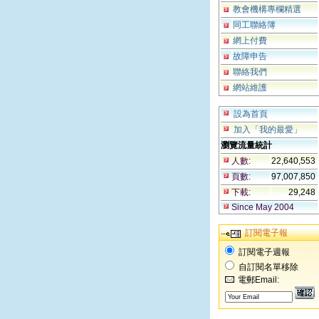
教會機構專欄精選
同工聯絡簿
網上付費
故障申告
聯絡我們
網站維護
設為首頁
加入「我的最愛」
瀏覽流量統計
人數:
22,640,553
頁數:
97,007,850
下載:
29,248
Since May 2004
訂閱電子報
訂閱電子週報
自訂閱名單移除
電郵Email: