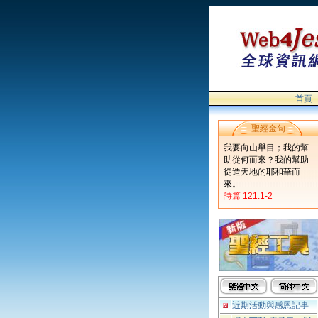
首頁
聖經金句
我要向山舉目；我的幫
助從何而來？我的幫助
從造天地的耶和華而
來。
詩篇 121:1-2
近期活動與感恩記事