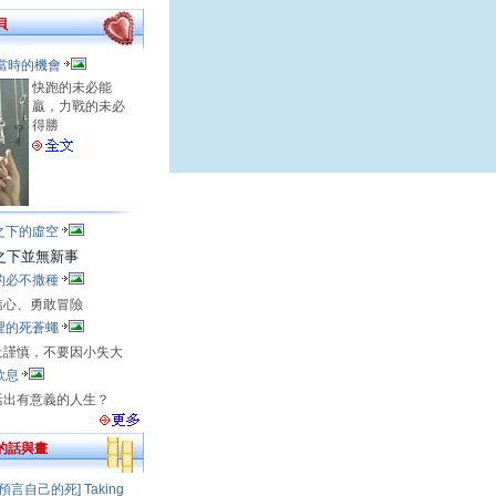
貝
當時的機會
快跑的未必能
贏，力戰的未必
得勝
之下的虛空
之下並無新事
的必不撒種
信心、勇敢冒險
裡的死蒼蠅
上謹慎，不要因小失大
歎息
活出有意義的人生？
的話與畫
預言自己的死] Taking