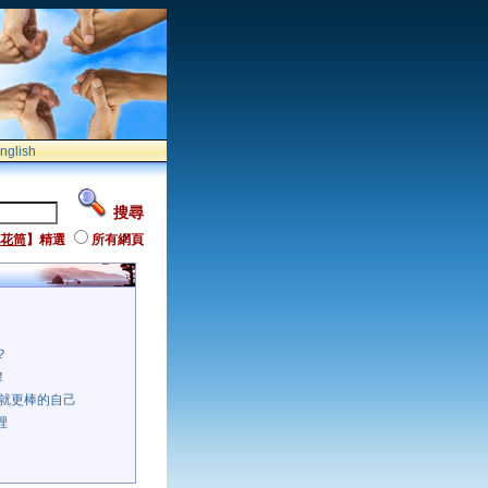
nglish
搜尋
花筒
】精選
所有網頁
？
！
成就更棒的自己
裡