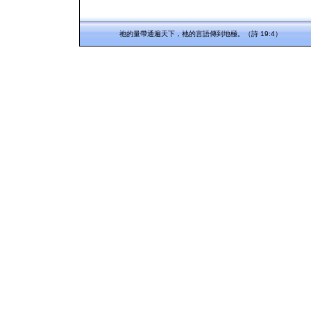
祂的量帶通遍天下，祂的言語傳到地極。（詩 19:4）