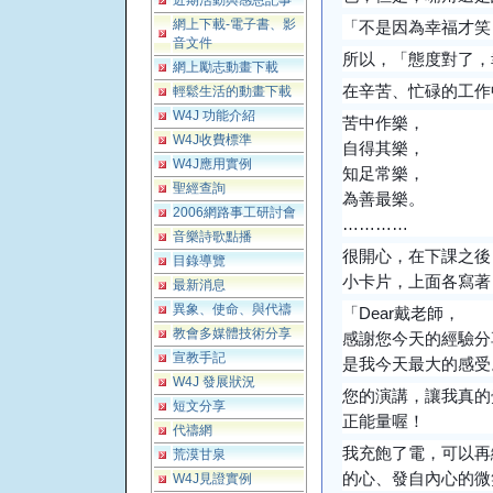
近期活動與感恩記事
網上下載-電子書、影
「不是因為幸福才笑
音文件
所以，「態度對了，
網上勵志動畫下載
在辛苦、忙碌的工作
輕鬆生活的動畫下載
W4J 功能介紹
苦中作樂，
W4J收費標準
自得其樂，
W4J應用實例
知足常樂，
聖經查詢
為善最樂。
2006網路事工研討會
…………
音樂詩歌點播
很開心，在下課之後
目錄導覽
小卡片，上面各寫著
最新消息
異象、使命、與代禱
「Dear戴老師，
教會多媒體技術分享
感謝您今天的經驗分
宣教手記
是我今天最大的感受
W4J 發展狀況
您的演講，讓我真的
短文分享
正能量喔！
代禱網
我充飽了電，可以再
荒漠甘泉
的心、發自內心的微
W4J見證實例