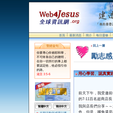
首頁
最新消息
簡介
每日靈修
回上一層
聖經金句
你要專心仰賴耶和華，
勵志感
不可倚靠自己的聰明，
在你一切所行的事上都
要認定他，他必指引你
的路。
用心學習、認真實踐
箴言 3:5-6
前天下午，我受邀前
的7-11百名超商店
我與店長們分享～～
色，但是，嘴角還是