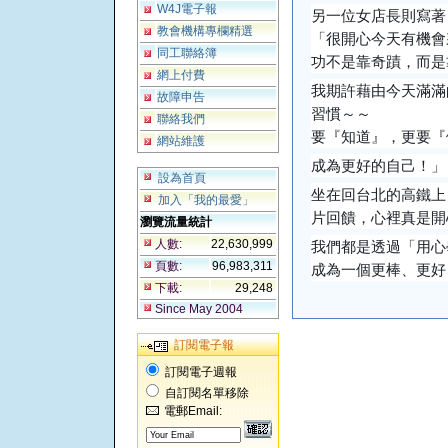
W4J電子報
另一位女店長則寫著
教會機構專欄精選
「很開心今天有機會
同工聯絡簿
功不是靠奇蹟，而是
網上付費
我期許藉由今天滿滿
故障申告
習慣～～
聯絡我們
要『知道』，更要『
網站維護
成為更好的自己！」
設為首頁
坐在回台北的高鐵上
加入「我的最愛」
片回饋，心裡真是開
瀏覽流量統計
人數:
22,630,999
我們都是透過「用心
頁數:
96,983,311
成為一個更棒、更好
下載:
29,248
Since May 2004
訂閱電子報
訂閱電子週報
自訂閱名單移除
電郵Email: