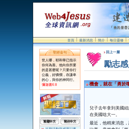
首頁
最新消息
簡介
每日靈修
回上一層
聖經金句
世人哪，耶和華已指示
勵志感
你何為善。他向你所要
的是甚麼呢？只要你行
公義，好憐憫，存謙卑
的心，與你的神同行。
機會，就在「勇於
彌迦書6:8
兒子去年拿到美國紐
在美國唸大一。
最近，他稍來消息，