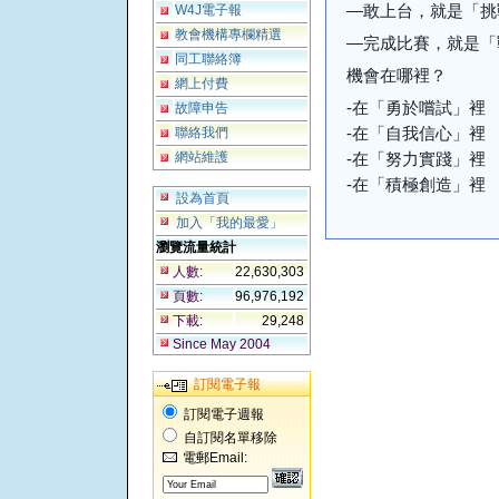
—敢上台，就是「挑
W4J電子報
教會機構專欄精選
—完成比賽，就是「
同工聯絡簿
機會在哪裡？
網上付費
-在「勇於嚐試」裡
故障申告
-在「自我信心」裡
聯絡我們
網站維護
-在「努力實踐」裡
-在「積極創造」裡
設為首頁
加入「我的最愛」
瀏覽流量統計
人數:
22,630,303
頁數:
96,976,192
下載:
29,248
Since May 2004
訂閱電子報
訂閱電子週報
自訂閱名單移除
電郵Email: