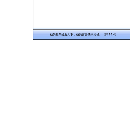
祂的量帶通遍天下，祂的言語傳到地極。（詩 19:4）