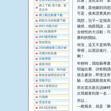
近期活動與感恩記事
比賽，竟然拿到「第
網上下載-電子書、影
天哪，當他聽到消息
音文件
可是，後來證實真的
網上勵志動畫下載
我想，兒子一定很高
輕鬆生活的動畫下載
雖然，他跟我說，這
W4J 功能介紹
W4J收費標準
全校性的大活動；可
W4J應用實例
勝利的開始。
聖經查詢
何況，這又不是簡單
2006網路事工研討會
學裡，以英語進行、
音樂詩歌點播
啊！
目錄導覽
年輕時，我唸藝專廣
最新消息
辯論比賽、詩歌朗誦
異象、使命、與代禱
就去參加，即使沒有
教會多媒體技術分享
驗，也認識新朋友和
宣教手記
W4J 發展狀況
而在當兵新兵訓練時
短文分享
次我都拿到第一名，
代禱網
所以，
荒漠甘泉
—敢報名，就是「勝
W4J見證實例