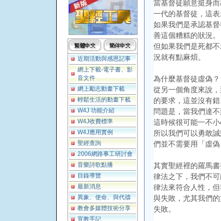
當基督徒願意挺身而
一代的基督徒，這表
如果我們是承認基督
善這個糟糕的狀況。
但如果我們是死都不
況就有點麻煩。
近期活動與感恩記事
網上下載-電子書、影
音文件
為什麼基督徒虛偽？
網上勵志動畫下載
從另一個角度來說，
輕鬆生活的動畫下載
的要求，這並沒有錯
W4J 功能介紹
問題是，當我們達不
W4J收費標準
這時候很可能一不小
W4J應用實例
所以我們可以勇敢誠
聖經查詢
們並不需要用「虛偽
2006網路事工研討會
音樂詩歌點播
其實聖經裡的羅馬書
目錄導覽
律法之下，我們不可
最新消息
律法來符合人性，但
異象、使命、與代禱
與失敗，尤其我們的
教會多媒體技術分享
失敗。
宣教手記