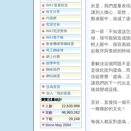
W4J 發展狀況
於是，我們盡量表現
短文分享
讓別人擔心，當然，
代禱網
觀者眼中，就成了虛
荒漠甘泉
W4J見證實例
當一群「不知道該怎
W4J電子報
候，很可能就造成彼
教會機構專欄精選
輕人眼中，很容易就
同工聯絡簿
起敬拜與查經的時候
網上付費
故障申告
要解決這個問題不是
聯絡我們
是彼此批判虛偽，而
網站維護
信徒察覺「虛偽」正
讓我們的下一代出走
設為首頁
後就變成這樣。
加入「我的最愛」
瀏覽流量統計
至於，直接找一個不
人數:
22,630,999
一種微妙的文化！
頁數:
96,983,262
下載:
29,248
每個人都反對虛偽，
Since May 2004