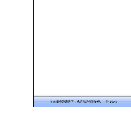
祂的量帶通遍天下，祂的言語傳到地極。（詩 19:4）