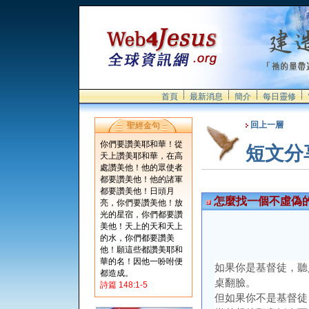
首頁
最新消息
簡介
每日靈修
回上一層
聖經金句
你們要讚美耶和華！從
短文分
天上讚美耶和華，在高
處讚美他！他的眾使者
都要讚美他！他的諸軍
都要讚美他！日頭月
怎麼找一個不虛偽
亮，你們要讚美他！放
光的星宿，你們都要讚
美他！天上的天和天上
的水，你們都要讚美
他！願這些都讚美耶和
華的名！因他一吩咐便
如果你是基督徒，聽
都造成。
桌翻臉。
詩篇 148:1-5
但如果你不是基督徒