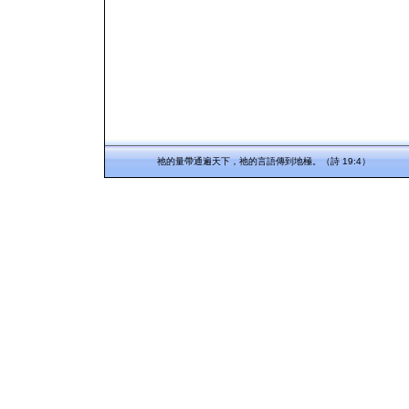
祂的量帶通遍天下，祂的言語傳到地極。（詩 19:4）