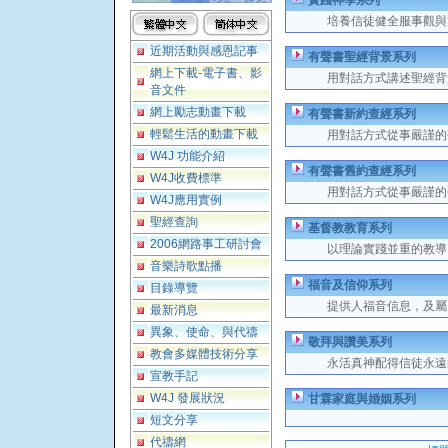
實踐神學系列
培養信徒健全服事觀與
近期活動與感恩記事
有聲書聖經背景系列
網上下載-電子書、影
用對話方式講述聖經背
音文件
網上勵志動畫下載
有聲書新約查經系列
輕鬆生活的動畫下載
用對話方式從事嚴謹的
W4J 功能介紹
有聲書舊約查經系列
W4J收費標準
用對話方式從事嚴謹的
W4J應用實例
聖經查詢
基督教教育系列
2006網路事工研討會
以理論實踐並重的教導
音樂詩歌點播
福音及信仰系列
目錄導覽
提供人福音信息，及屬
最新消息
異象、使命、與代禱
敬拜與讚美系列
教會多媒體技術分享
永活真神配得信徒永遠
宣教手記
W4J 發展狀況
甘霖家庭與婚姻系列
短文分享
代禱網