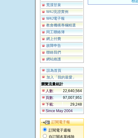
標題
荒漠甘泉
W4J見證實例
W4J電子報
教會機構專欄精選
同工聯絡簿
網上付費
故障申告
聯絡我們
網站維護
設為首頁
加入「我的最愛」
瀏覽流量統計
人數:
22,640,564
頁數:
97,007,951
下載:
29,248
Since May 2004
訂閱電子報
訂閱電子週報
自訂閱名單移除