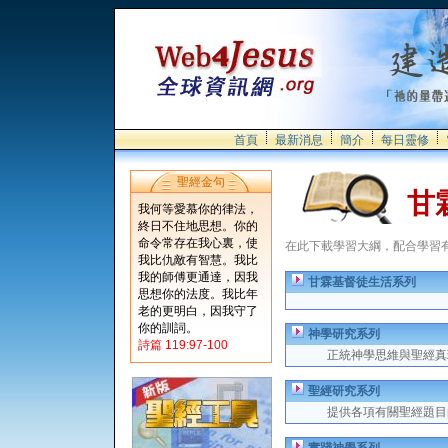
首頁
最新消息
簡介
每日靈修
聖經金句
甘
我何等愛慕你的律法，
終日不住地思想。你的
命令常存在我心裏，使
在此下載學習大綱，配合學習
我比仇敵有智慧。我比
我的師傅更通達，因我
甘霖基督徒生活系列
思想你的法度。我比年
老的更明白，因我守了
你的訓詞。
神學研究系列
詩篇 119:97-100
正統神學思維與聖經真
聖經研究系列
提供各項有關聖經題目