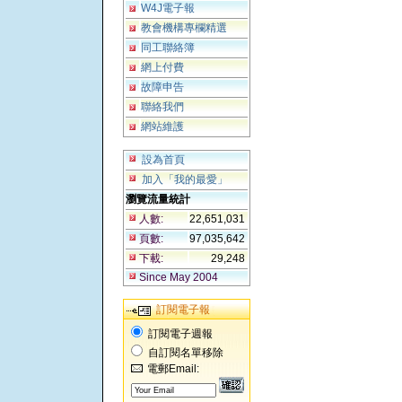
W4J電子報
教會機構專欄精選
同工聯絡簿
網上付費
故障申告
聯絡我們
網站維護
設為首頁
加入「我的最愛」
瀏覽流量統計
人數:
22,651,031
頁數:
97,035,642
下載:
29,248
Since May 2004
訂閱電子報
訂閱電子週報
自訂閱名單移除
電郵Email: