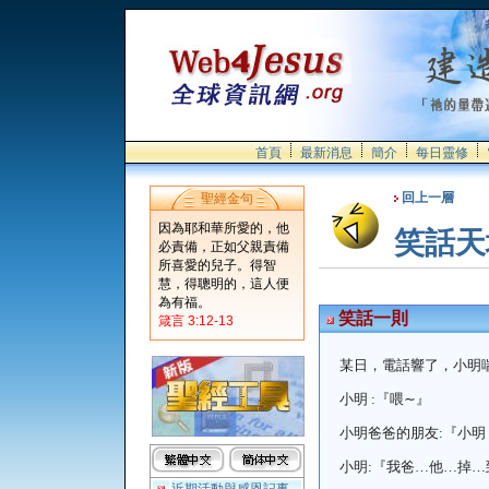
首頁
最新消息
簡介
每日靈修
回上一層
聖經金句
因為耶和華所愛的，他
笑話天
必責備，正如父親責備
所喜愛的兒子。得智
慧，得聰明的，這人便
為有福。
笑話一則
箴言 3:12-13
某日，電話響了，小明
小明
:
『喂
∼
』
小明爸爸的朋友
:
『小明
小明
:
『我爸
…
他
…
掉
…