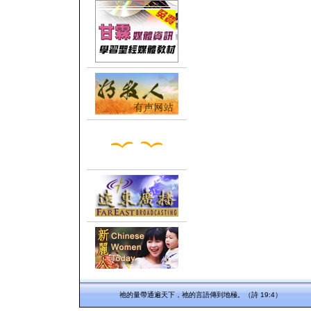
祂的量帶通遍天下，祂的言語傳到地極。（詩 19:4）