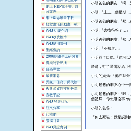
近期活動與感恩記事
小明爸爸的朋友
:
『啊
…
網上下載-電子書、影
音文件
小明
:
『上上
…
個星期
…
網上勵志動畫下載
小明爸爸的朋友
:
『那
…
輕鬆生活的動畫下載
小明
:
『去找爸爸了
…
』
W4J 功能介紹
W4J收費標準
小明爸爸的朋友
:
『那
…
W4J應用實例
小明
:
『不知道
…
』
聖經查詢
2006網路事工研討會
小明吞了口氣
:
『你可以
音樂詩歌點播
於是，打了通電話給小
目錄導覽
小明的媽媽
:
『他在我旁
最新消息
異象、使命、與代禱
小明爸爸的朋友心中一
教會多媒體技術分享
小明爸爸的朋友
:
『喂，
宣教手記
個禮拜
…
你怎麼沒事
?
你
W4J 發展狀況
短文分享
小明的爸爸：
代禱網
『你去死啦！我是調到
荒漠甘泉
W4J見證實例