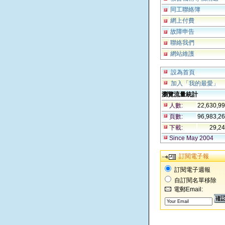
同工聯絡簿
網上付費
故障申告
聯絡我們
網站維護
設為首頁
加入「我的最愛」
瀏覽流量統計
人數:
22,630,9
頁數:
96,983,2
下載:
29,2
Since May 2004
訂閱電子報
訂閱電子週報
自訂閱名單移除
電郵Email: