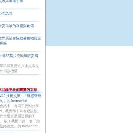
災難與重建手冊
心理急救
受災民眾的哀傷與創傷
世界展望會協助募集物資支
災區
台灣88莫拉克颱風賑災捐
款
華民國政府八八水災賑災
外捐款機構
本目錄中最多閱覽的文章
W4J 技術交流 - 「動態聖經
句」的Javascript
會議中，有同工提到分享
PI，我覺得非常有建設性。
們會逐步展開這樣的工
。 以下我提出第一個「動
聖經經文」的Javascript...