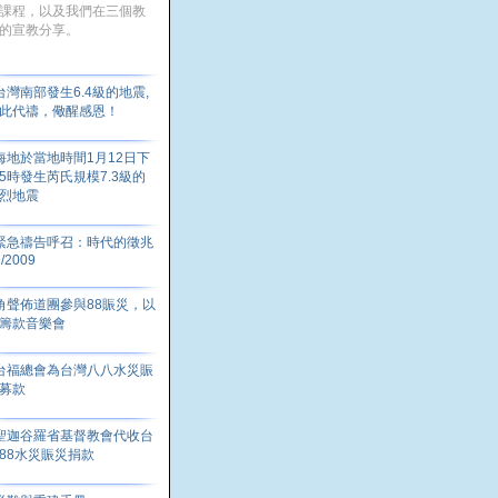
課程，以及我們在三個教
的宣教分享。
台灣南部發生6.4級的地震,
此代禱，儆醒感恩！
海地於當地時間1月12日下
5時發生芮氏規模7.3級的
烈地震
緊急禱告呼召：時代的徵兆
9/2009
角聲佈道團參與88賑災，以
籌款音樂會
台福總會為台灣八八水災賑
募款
聖迦谷羅省基督教會代收台
88水災賑災捐款