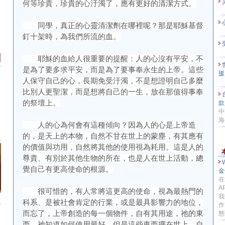
何等珍貴，珍貴的心汙濁了，應有更好的清潔方式。
同學，真正的心靈清潔劑在哪裡呢？那是耶穌基督
釘十架時，為我們所流的血。
耶穌的血給人很重要的提醒：人的心沒有平安，不
是為了要多求平安，而是為了要事奉永生的上帝。這些
援
人保守自己的心，長期免受汙濁，不是想證明自己多麼
比別人更聖潔，而是想將自己的一生，放在那值得事奉
的祭壇上。
中
海
人的心為何會有這種傾向？因為人的心是上帝造
的，是天上的本物，自然不甘在世上的蒙塵，有其應有
的價值與功用，自然將其他的使用視為耗用。這是人的
尊貴、有別於其他生物的所在，也是人在世上活動，總
覺自己有更高使命的根源。
金
在
A
很可惜的，有人常將這更高的使命，視為最熱門的
我
科系、是被社會肯定的行業，或是最具影響力的地位，
作
而忘了，上帝創造的每一個物件，自有其用途，祂的東
態
西，祂知道如何使用最好。但是這些東西擺在世上，自