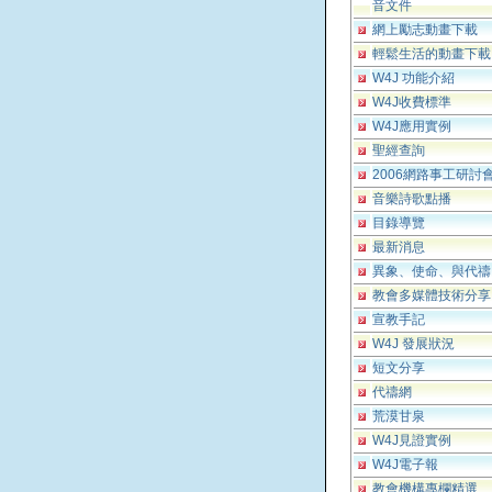
音文件
網上勵志動畫下載
輕鬆生活的動畫下載
W4J 功能介紹
W4J收費標準
W4J應用實例
聖經查詢
2006網路事工研討
音樂詩歌點播
目錄導覽
最新消息
異象、使命、與代禱
教會多媒體技術分享
宣教手記
W4J 發展狀況
短文分享
代禱網
荒漠甘泉
W4J見證實例
W4J電子報
教會機構專欄精選