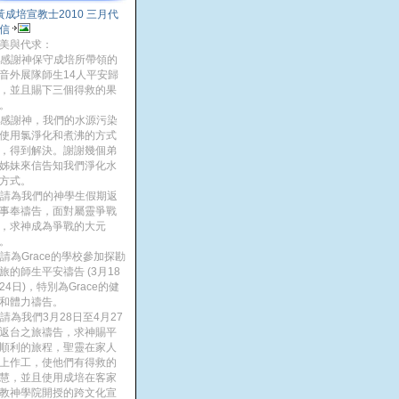
黃成培宣教士2010 三月代
信
美與代求：
. 感謝神保守成培所帶領的
音外展隊師生14人平安歸
，並且賜下三個得救的果
。
. 感謝神，我們的水源污染
使用氯淨化和煮沸的方式
，得到解決。謝謝幾個弟
姊妹來信告知我們淨化水
方式。
. 請為我們的神學生假期返
事奉禱告，面對屬靈爭戰
，求神成為爭戰的大元
。
. 請為Grace的學校參加探勘
旅的師生平安禱告 (3月18
24日)，特別為Grace的健
和體力禱告。
. 請為我們3月28日至4月27
返台之旅禱告，求神賜平
順利的旅程，聖靈在家人
上作工，使他們有得救的
慧，並且使用成培在客家
教神學院開授的跨文化宣