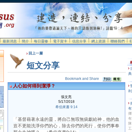
最新消息
簡介
每日靈修
電子賀卡
信息分享
網上資源
聯絡我們
E
回上一層
短文分享
典
人心如何得到潔淨？
利
張文亮
5/17/2018
希伯來書 9:14
有
挪
有
「基督藉著永遠的靈，將自己無瑕無疵獻給神，他的血
隊
豈不更能洗淨你們的心，除去你們的死行，使你們事奉
影
工