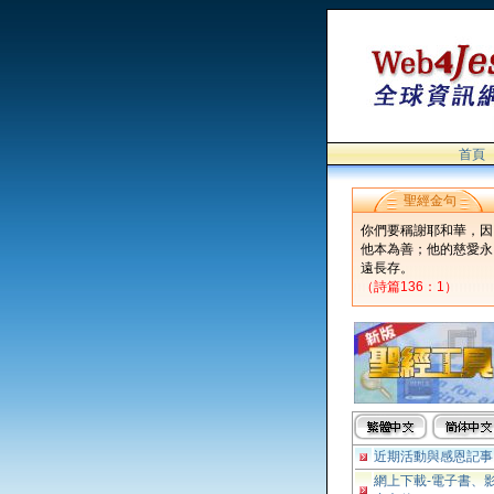
首頁
聖經金句
你們要稱謝耶和華，因
他本為善；他的慈愛永
遠長存。
（詩篇136：1）
近期活動與感恩記事
網上下載-電子書、