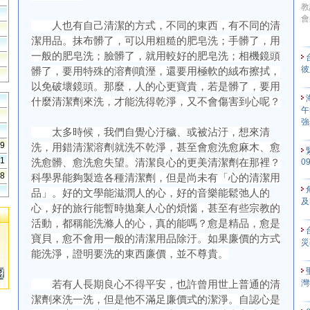
教
會
人也有自己清潔的方式，不同的東西，有不同的清
潔用品。抹布髒了，可以用粗糙的肥皂洗；手髒了，用
一般的肥皂洗；臉髒了，就用較好的肥皂洗；相機鏡頭
彼
髒了，要用特殊的溶劑噴溼，還要用極軟的絨布擦拭，
以免破壞鏡頭。那麼，人的心更寶貴，若是髒了，要用
什麼清潔劑來洗，才能洗得乾淨，又不會傷害到心呢？
午
強
太多時候，我們自覺心汙穢、或被沾汙，想來清
99
洗，用錯清潔溶劑就洗不乾淨，甚至會愈洗愈麻木、愈
61
洗愈髒、愈洗愈失望。清潔良心的更美清潔劑在那裡？
0
48
科學界能夠製造各種清潔劑，但是尚未有「心的清潔用
品」。好的文學能滋潤人的心，好的音樂能鬆弛人的
及
心，好的旅行能暫時拋棄人心的煩惱，甚至有些宗教的
活動，都稱能洗滌人的心，真的能嗎？愈是精品，愈是
寶貝，愈不會用一般的清潔用品除汙。如果廉價的方式
災
能洗淨，證明要洗的東西廉價，並不尊貴。
灣
若有人長期良心不得平安，也許曾用世上普通的清
潔劑來洗一洗，但是他不滿足廉價式的潔淨。自認心是