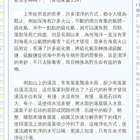
那永生神嗎？」（希伯來書9:14）
禱
上帝給所造的世界，許多潔淨的方式，都令人嘆為
讚
觀止。例如深海有許多火山，不斷的噴出有毒的氣體--
1
福
硫化氫。水中一點點的硫化氫，就可以讓魚類、貝類、
來
藻類等死亡殆盡。但是長期以來，為何海洋一直沒有受
子
到海底火山氣體的毒害？近代才發現，原來在海底火山
2
在
區附近，長滿了許多硫化菌，將硫化氫至轉換成硫酸
會
下
鹽，硫酸鹽提供海中所有生物所需的營養份。這是潔淨
兄
的奇妙，不只去除毒害，而且轉換為對生命有益的食
的
物。
3
鄉
時
例如山上的溪流，常有落葉飄過水面，卻少有落葉
帥
自溪流流出，這些落葉到那裡去了？近代的科學才發現
4
之
溪流水位有深、有淺，水流有快、有慢，溪底石頭有
至
大、有小，這使得水流多變，將水面的落葉吸入水底，
康
讓葉子於石頭的底部或間隙停滯，石縫中的蝦子、螃
5
日
蟹、螺類來攝食腐葉，細菌又快速分解所剩下的殘片，
安
使得溪流上游的落葉很少沖到下游。這種淨化方式，使
身
溪流總有乾淨的水可以喝；更讓人知道，只有生命才能
智
淨化汙濁。
宣