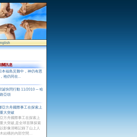
nglish
相關訊息
日本福島災難中，神仍有恩
，祂仍同在...
聖誕快閃行動 11/2010 ─ 哈
路亞頌
挪亞方舟國際事工在探索上
重大突破
亞方舟國際事工在探索上
重大突破,是全球首隊探索
以影像清晰記錄了山上人
木結構的內部空間…