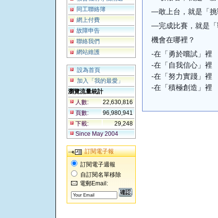
同工聯絡簿
—敢上台，就是「挑
網上付費
—完成比賽，就是「
故障申告
機會在哪裡？
聯絡我們
網站維護
-在「勇於嚐試」裡
-在「自我信心」裡
設為首頁
-在「努力實踐」裡
加入「我的最愛」
-在「積極創造」裡
瀏覽流量統計
人數:
22,630,816
頁數:
96,980,941
下載:
29,248
Since May 2004
訂閱電子報
訂閱電子週報
自訂閱名單移除
電郵Email: