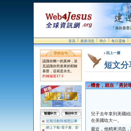
首頁
最新消息
簡介
每日靈修
回上一層
聖經金句
認識你獨一的真神，並
短文分
且認識你所差來的耶穌
基督，這就是永生。
約翰福音17:3
機會，就在「勇於
兒子去年拿到美國紐
在美國唸大一。
近期活動與感恩記事
網上下載-電子書、影
最近，他稍來消息，