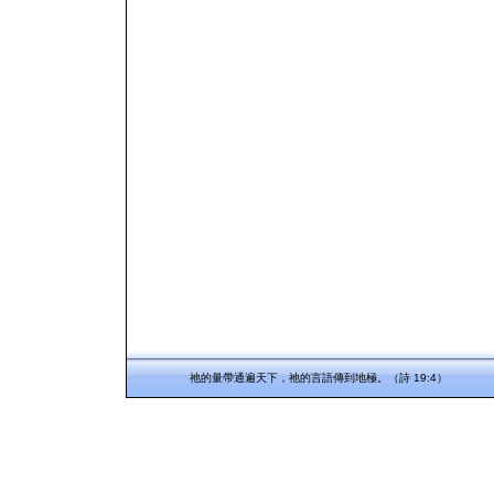
祂的量帶通遍天下，祂的言語傳到地極。（詩 19:4）