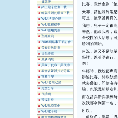
音文件
比賽，竟然拿到「第
網上勵志動畫下載
天哪，當他聽到消息
輕鬆生活的動畫下載
可是，後來證實真的
W4J 功能介紹
W4J收費標準
我想，兒子一定很高
W4J應用實例
雖然，他跟我說，這
聖經查詢
全校性的大活動；可
2006網路事工研討會
勝利的開始。
音樂詩歌點播
何況，這又不是簡單
目錄導覽
學裡，以英語進行、
最新消息
啊！
異象、使命、與代禱
年輕時，我唸藝專廣
教會多媒體技術分享
宣教手記
辯論比賽、詩歌朗誦
W4J 發展狀況
就去參加，即使沒有
短文分享
驗，也認識新朋友和
代禱網
而在當兵新兵訓練時
荒漠甘泉
次我都拿到第一名，
W4J見證實例
所以，
W4J電子報
—敢報名，就是「勝
教會機構專欄精選