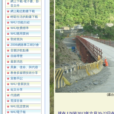
網上下載-電子書、影
音文件
網上勵志動畫下載
輕鬆生活的動畫下載
W4J 功能介紹
W4J收費標準
W4J應用實例
聖經查詢
2006網路事工研討會
音樂詩歌點播
目錄導覽
最新消息
異象、使命、與代禱
教會多媒體技術分享
宣教手記
W4J 發展狀況
短文分享
(霧
代禱網
荒漠甘泉
W4J見證實例
W4J電子報
就在 UN於2012年
六月20-22日在巴西