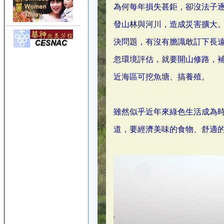
為何每年損失甚鉅，卻沒法子
發山林與河川，造成災害擴大
決問題，有沒有膽識敢訂下長
忽環境評估，就要開山修路，
近海區可挖魚塘、搞養殖。
雖然似乎近年來綠色生活成為
道，要經濟美味的食物、舒適