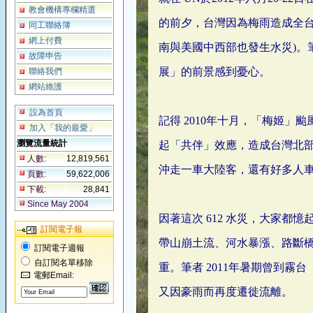
教會機構專欄精選
的前夕，台灣因為梅雨造成全台
同工聯絡簿
網上付費
南與美國中西部也發生水災)。
故障申告
展」的前景感到憂心。
聯絡我們
網站維護
設為首頁
記得 2010年十月，「梅姬
加入「我的最愛」
瀏覽流量統計
起「共伴」效應，造成台灣北
人數:
12,819,561
沖走一車大陸客，還有好多人
頁數:
59,622,006
下載:
28,841
Since May 2004
因著這次 612 水災，大家都憶
訂閱電子報
帶山崩土流、河水暴漲、路斷
訂閱電子週報
自訂閱名單移除
重。筆者 2011年暑期曾到
電郵Email:
又因豪雨而再度遷徙流離。