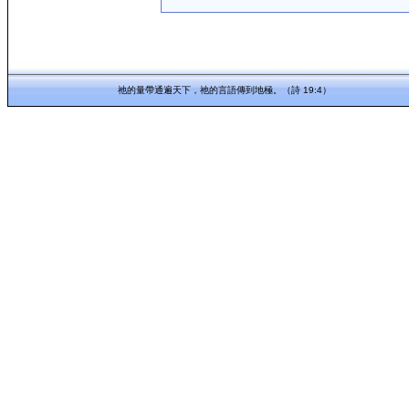
祂的量帶通遍天下，祂的言語傳到地極。（詩 19:4）