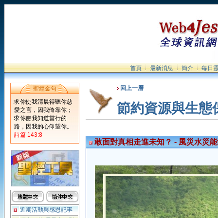
首頁
最新消息
簡介
每日
回上一層
聖經金句
求你使我清晨得聽你慈
節約資源與生態
愛之言，因我倚靠你；
求你使我知道當行的
路，因我的心仰望你。
詩篇 143:8
敢面對真相走進未知？ - 風災水災
近期活動與感恩記事