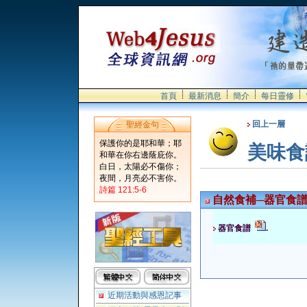
首頁
最新消息
簡介
每日靈修
回上一層
聖經金句
保護你的是耶和華；耶
美味食
和華在你右邊蔭庇你。
白日，太陽必不傷你；
夜間，月亮必不害你。
詩篇 121:5-6
自然食補─器官食
器官食譜
.
近期活動與感恩記事