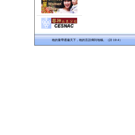
祂的量帶通遍天下，祂的言語傳到地極。（詩 19:4）