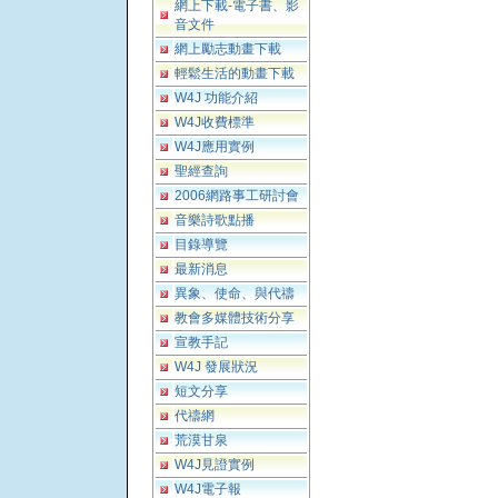
網上下載-電子書、影
音文件
網上勵志動畫下載
輕鬆生活的動畫下載
W4J 功能介紹
W4J收費標準
W4J應用實例
聖經查詢
2006網路事工研討會
音樂詩歌點播
目錄導覽
最新消息
異象、使命、與代禱
教會多媒體技術分享
宣教手記
W4J 發展狀況
短文分享
代禱網
荒漠甘泉
W4J見證實例
W4J電子報