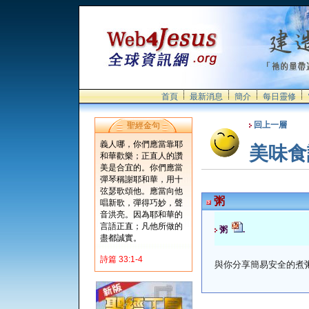
首頁
最新消息
簡介
每日靈修
回上一層
聖經金句
義人哪，你們應當靠耶
美味食
和華歡樂；正直人的讚
美是合宜的。你們應當
彈琴稱謝耶和華，用十
弦瑟歌頌他。應當向他
粥
唱新歌，彈得巧妙，聲
音洪亮。因為耶和華的
言語正直；凡他所做的
粥
.
盡都誠實。
詩篇 33:1-4
與你分享簡易安全的煮