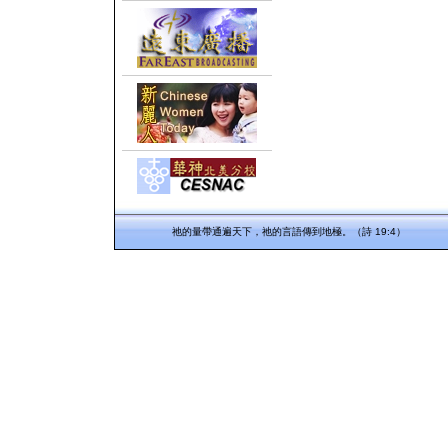
祂的量帶通遍天下，祂的言語傳到地極。（詩 19:4）