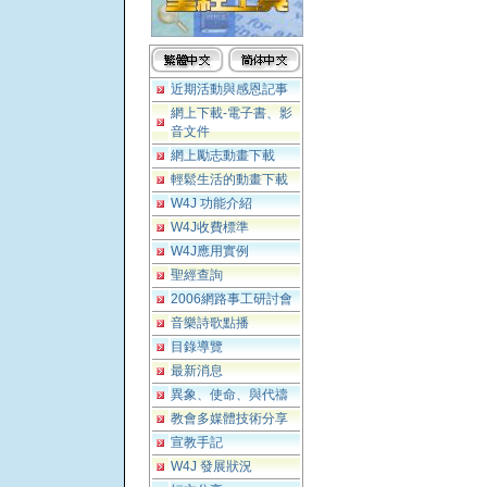
近期活動與感恩記事
網上下載-電子書、影
音文件
網上勵志動畫下載
輕鬆生活的動畫下載
W4J 功能介紹
W4J收費標準
W4J應用實例
聖經查詢
2006網路事工研討會
音樂詩歌點播
目錄導覽
最新消息
異象、使命、與代禱
教會多媒體技術分享
宣教手記
W4J 發展狀況