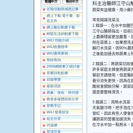
科主治醫師江守山
近期活動與感恩記事
蔬菜有益健康，用小蘇
網上下載-電子書、影
常見錯誤洗菜法
音文件
1.
錯誤一：在水中加鹽
網上勵志動畫下載
江守山醫師指出，目前
輕鬆生活的動畫下載
上農藥殘留更加嚴重，
W4J 功能介紹
附在菜葉上，如果想洗
W4J收費標準
蘇打水洗菜，因
90
％農
W4J應用實例
之後能加速去除蔬果上
聖經查詢
2.
錯誤二：將蔬菜切段
2006網路事工研討會
許多家庭主婦會將蔬菜
音樂詩歌點播
餐前烹調使用，但是醫
目錄導覽
養分流失更快，因為在
最新消息
酸就會開始分解，蔬菜
還是要整株清洗。
異象、使命、與代禱
教會多媒體技術分享
3.
錯誤三：用熱水洗菜
宣教手記
天氣變冷時，把手泡在
W4J 發展狀況
發紅，因此有些人便會
短文分享
讓蔬菜的營養加速流失
在冷水中加一點熱水，
代禱網
荒漠甘泉