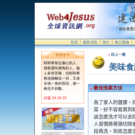
首頁
最新消息
簡介
每日靈修
回上一層
聖經金句
耶和華靠近傷心的人，
美味食
拯救靈性痛悔的人。義
人多有苦難，但耶和華
救他脫離這一切，又保
全他一身的骨頭，連一
最佳洗菜方法
根也不折斷。
詩篇 34:18-20
為了家人的健康，
菜，好不容易買到
該怎麼洗才可以去
人習慣將蒂頭切除
段再洗，到底怎麼