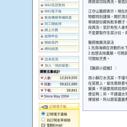
將蔬菜切段再洗，會造
W4J見證實例
江守山醫師表示，現在
W4J電子報
物都特別謹慎，關於清
教會機構專欄精選
蒂頭部份藏有較多髒汙
同工聯絡簿
段再洗，至於有些人會
網上付費
不是要製作生菜沙拉，
故障申告
醫師推薦洗菜法
聯絡我們
1.
先用海綿在流動的水
網站維護
2.
如想去除農藥，可將
可開始烹煮。
設為首頁
加入「我的最愛」
【醫師小提醒】：
瀏覽流量統計
用小蘇打水洗菜，不僅
人數:
12,819,555
在菜葉上，留住葉綠素
頁數:
59,621,695
變黃，不過要用烘焙用
下載:
28,841
便足夠；另，不建議太
Since May 2004
揮發掉，所以蔬菜盡量
訂閱電子報
訂閱電子週報
自訂閱名單移除
電郵Email: