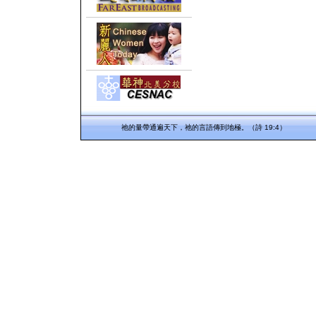
祂的量帶通遍天下，祂的言語傳到地極。（詩 19:4）