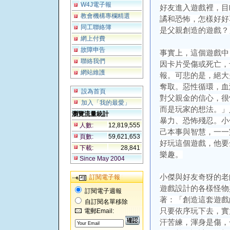
W4J電子報
好友進入遊戲裡，目
教會機構專欄精選
譎和恐怖，怎樣好好
同工聯絡簿
是父親創造的遊戲？
網上付費
故障申告
事實上，這個遊戲中
聯絡我們
因卡片受傷或死亡，
網站維護
報。可悲的是，絕大
奪取。惡性循環，血
設為首頁
對父親金的信心，很
加入「我的最愛」
而是玩家的想法。」
瀏覽流量統計
暴力、恐怖殘忍。小
人數:
12,819,555
己本事與智慧，一一
頁數:
59,621,653
好玩這個遊戲，他要
下載:
28,841
樂趣。
Since May 2004
小傑與好友奇犽的老
訂閱電子報
遊戲設計的各樣怪物
訂閱電子週報
著：「創造這套遊戲
自訂閱名單移除
只要依序玩下去，實
電郵Email:
汗苦練，渾身是傷，