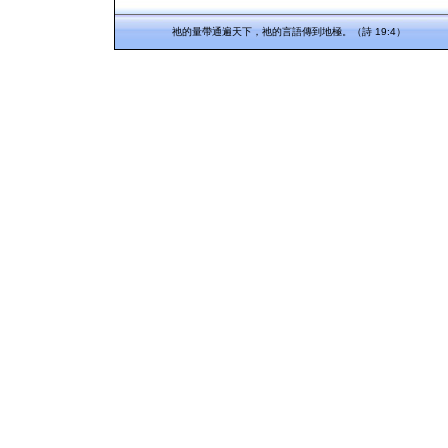
祂的量帶通遍天下，祂的言語傳到地極。（詩 19:4）