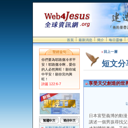
首頁
最新消息
簡介
每日靈修
回上一層
聖經金句
你們要為耶路撒冷求平
短文分
安！耶路撒冷啊，愛你
的人必然興旺！願你城
中平安！願你宮內興
旺！
享受天父創造的世
詩篇 122:6-7
以
日本富堅義博的動漫《H
講述一個男孩尋找父