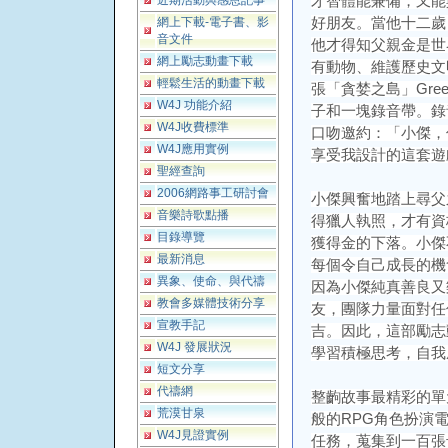
近期活動與感恩記事
才智體能兼備，又能
網上下載-電子書、影
好朋友。當他十二歲
音文件
他才得知父親金是世
網上勵志動畫下載
有動物、維護歷史文
輕鬆生活的動畫下載
張「貪婪之島」Greed
W4J 功能介紹
子和一塊錄音帶。錄
W4J收費標準
口吻邀約：「小傑，
W4J應用實例
享受我設計的這套遊
聖經查詢
2006網路事工研討會
小傑興奮地踏上尋父
音樂詩歌點播
得獵人執照，才有資
目錄導覽
獲得金的下落。小傑
最新消息
每個令自己成長的機
異象、使命、與代禱
因為小傑純真善良又
教會多媒體技術分享
友，團隊力量面對任
宣教手記
吉。因此，這部勵志
W4J 發展狀況
學習積極思考，自我
短文分享
代禱網
整齣故事最精彩的單
荒漠甘泉
般的RPG角色扮演
W4J見證實例
任務，蒐集到一百張