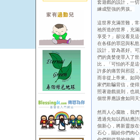
套遊戲的設計，一切
練成堅強的男孩。
這世界充滿苦難，常
祂所造的世界，充滿
享受？」卻沒看見這
在各樣的罪惡與私慾
設計，皆為甚好。可
們的貪婪使罪入了世
比，「可怕的不是這
許多的痛苦與邪惡，
而非從上帝來。如同
家們欺騙背信，使得
照著遊戲規則，也就
個世界應該會如同天
然而人心腐敗，我們
透過先知以西結應許
個新心，將新靈放在
石心，賜給你們肉心
你們順從我的律例，