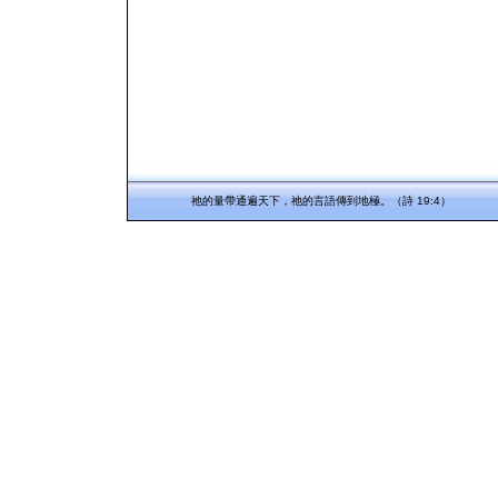
祂的量帶通遍天下，祂的言語傳到地極。（詩 19:4）