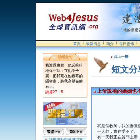
首頁
最新消息
簡介
每日靈修
回上一層
聖經金句
我遭遇患難，他必暗暗
短文分
地保守我；在他亭子
裏，把我藏在他帳幕的
隱密處，將我高舉在磐
石上。
上帝說祂的婚姻也
詩篇27：5
我是個牧師，我的妻嚴
一人幹，實在受不了。
有一天我正在質問上帝