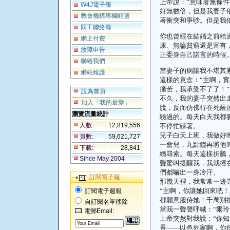
上帝說：
“
意味著無條件
W4J電子報
好無數倍，但是我妻子
教會機構專欄精選
著衝突和爭吵。但是我
同工聯絡簿
你也曾經在結婚之前給
網上付費
康、無論貧窮還是富有
故障申告
正委身自己諾言的時候
聯絡我們
當妻子的病讓我不堪其
網站維護
這樣的意念：
“
主啊，實
痛苦，我承受不了了！
”
設為首頁
不久，我的妻子突然出
加入「我的最愛」
脫，反而仿佛行在死蔭
瀏覽流量統計
驗過的。每天白天我都
人數:
12,819,556
不停忙碌著。
兒子白天上班，我做好
頁數:
59,621,727
一會兒，九點鐘再將他
下載:
28,841
續尋索。每天這樣折騰
Since May 2004
聲驚叫提醒我，我就撞
們都嚇出一身冷汗。
訂閱電子報
那幾天裡，我常常一邊
“
主啊，你讓她回來吧！
訂閱電子週報
都願意服侍她！千萬別
自訂閱名單移除
當我一聲聲呼喊：
“
爾玲
電郵Email:
上帝突然對我說：
“
你知
景
——
以色列家啊，你