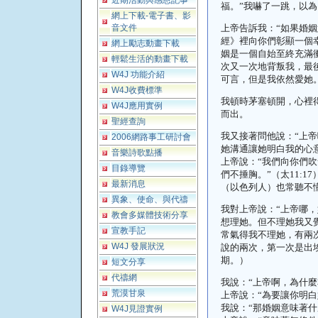
近期活動與感恩記事
福。
”
我嚇了一跳，以為
網上下載-電子書、影
音文件
上帝告訴我：
“
如果婚姻
經》裡向你們彰顯一個
網上勵志動畫下載
姻是一個自始至終充滿
輕鬆生活的動畫下載
次又一次地背叛我，最
W4J 功能介紹
可言，但是我依然愛她
W4J收費標準
我頓時茅塞頓開，心裡
W4J應用實例
而出。
聖經查詢
我又接著問他說：
“
上帝
2006網路事工研討會
她溝通讓她明白我的心
音樂詩歌點播
上帝說：
“
我們向你們吹
目錄導覽
們不捶胸。
”
（太
11:17
最新消息
（以色列人）也常聽不
異象、使命、與代禱
我對上帝說：
“
上帝哪，
教會多媒體技術分享
想理她。但不理她我又
宣教手記
常氣得我不理她，有兩
W4J 發展狀況
說的兩次，第一次是出
期。）
短文分享
代禱網
我說：
“
上帝啊，為什麼
荒漠甘泉
上帝說：
“
為要讓你明白
我說：
“
那婚姻意味著什
W4J見證實例