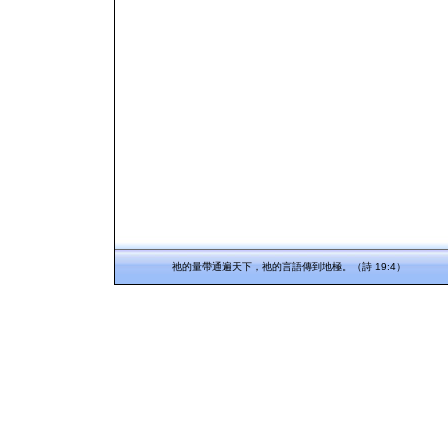
祂的量帶通遍天下，祂的言語傳到地極。（詩 19:4）