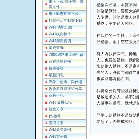
網上下載-電子書、影
禮物與賄賂，本質不同
音文件
賄賂是算計，要更大的
網上勵志動畫下載
人準備。賄賂是做人逢
輕鬆生活的動畫下載
禮物，不要給人賄賂。
W4J 功能介紹
W4J收費標準
在我們的一生裡，上帝
們禮物。兩手空空去見
W4J應用實例
聖經查詢
有人為我們開門、掃地
2006網路事工研討會
人，也要給禮物。我們
音樂詩歌點播
常給別人禮物，不是富
目錄導覽
嗇的人，許多門都會向
最新消息
很多路都為他而開。
異象、使命、與代禱
教會多媒體技術分享
我特別要對有些基督徒
宣教手記
是越追求的人，越不知
人做事的道理。我就是
W4J 發展狀況
短文分享
同學，給禮物不是效法
代禱網
要忘了，否則成賄賂。
荒漠甘泉
W4J見證實例
W4J電子報