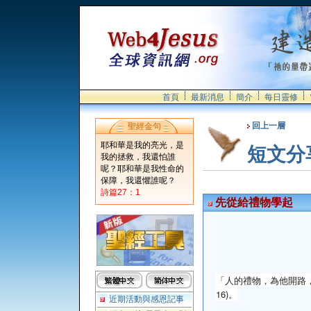
首頁
最新消息
簡介
每日靈修
回上一層
聖經金句
耶和華是我的亮光，是
短文分
我的拯救，我還怕誰
呢？耶和華是我性命的
保障，我還懼誰呢？
詩篇27：1
先從給禮物學起
「人的禮物，為他開路
16)。
近期活動與感恩記事