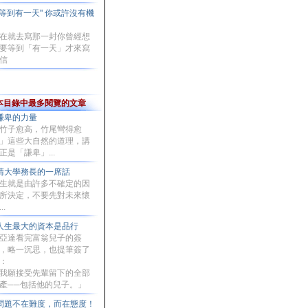
“等到有一天" 你或許沒有機
會
在就去寫那一封你曾經想
要等到「有一天」才來寫
信
本目錄中最多閱覽的文章
謙卑的力量
竹子愈高，竹尾彎得愈
」這些大自然的道理，講
正是「謙卑」...
清大學務長的一席話
生就是由許多不確定的因
所決定，不要先對未來懷
..
人生最大的資本是品行
亞達看完富翁兒子的簽
，略一沉思，也提筆簽了
：
我願接受先輩留下的全部
產──包括他的兒子。」
問題不在難度，而在態度！