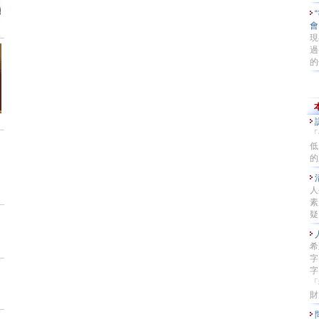
現
過
的
「
低
的
人
素
疑.
希
字
字
「
財