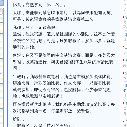
比賽，竟然拿到「第二名」。
不
了
天哪，當他聽到消息時很驚訝，以為同學跟他開玩笑。
可是，後來證實真的是拿到演講比賽第二名。
勇
影
我想，兒子一定很高興。
戰
雖然，他跟我說，這只是社團辦的小活動，並不是什麼
純
全校性的大活動；可是，只要敢報名，參加比賽，就是
勝利的開始。
婚
何況，這又不是簡單的中文演講比賽，而是，在美國大
學裡，以英語進行、與美國(各國)學生競爭的演講比賽
給
啊！
會
年輕時，我唸藝專廣電科，我也是主動參加演講比賽、
逢
辯論比賽、詩歌朗誦比賽、作文比賽……只要有比賽，
就去參加，即使沒有得名，也沒關係，至少學習到經
發
驗，也認識新朋友和老師！
積
而在當兵新兵訓練時，我也都是主動參加演講比賽，每
全
次我都拿到第一名，每星期都放「榮譽假」。
健
所以，
—敢報名，就是「勝利的開始」。
代