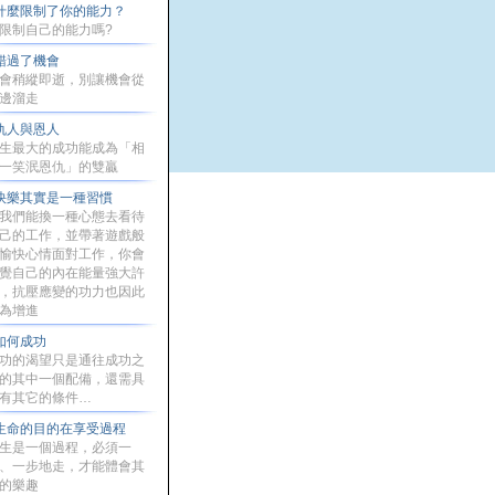
什麼限制了你的能力？
限制自己的能力嗎?
錯過了機會
會稍縱即逝，別讓機會從
邊溜走
仇人與恩人
生最大的成功能成為「相
一笑泯恩仇」的雙贏
快樂其實是一種習慣
我們能換一種心態去看待
己的工作，並帶著遊戲般
愉快心情面對工作，你會
覺自己的內在能量強大許
，抗壓應變的功力也因此
為增進
如何成功
功的渴望只是通往成功之
的其中一個配備，還需具
有其它的條件…
生命的目的在享受過程
生是一個過程，必須一
、一步地走，才能體會其
的樂趣