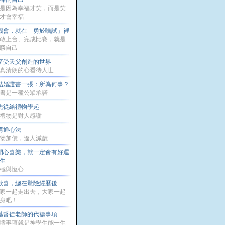
是因為幸福才笑，而是笑
才會幸福
機會，就在「勇於嚐試」裡
敢上台、完成比賽，就是
勝自己
享受天父創造的世界
真清朗的心看待人世
結婚證書一張：所為何事？
書是一種公眾承諾
先從給禮物學起
禮物是對人感謝
溝通心法
物加價，逢人減歲
開心喜樂，就一定會有好運
生
極與恆心
歡喜，總在驚險經歷後
家一起走出去，大家一起
身吧！
基督徒老師的代禱事項
禱事項就是神學生能一生