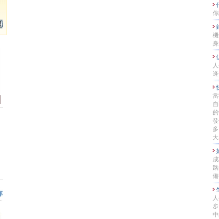
你
機
身
人
逢
當
自
的
發
多
大
成
路
備
人
步
中