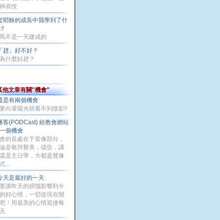
神喜悅
從耶穌的成長中我學到了什
？
馬不是一天建成的
「趖」好不好？
為什麼好趖？
其他文章有關"機會"
還是有兩個機會
要向著陽光就看不到陰影!!
播客(PODCast) 給教會網站
一個機會
會的長處在于音像部分，
論是敬拜贊美，禱告，講
還是主日學，大都是聲像
...
今天是最好的一天
要讓昨天的煩惱影響到今
的好心情，一切從現在開
吧！用最美的心情迎接每
天