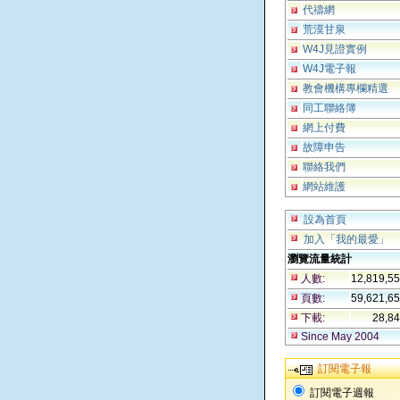
代禱網
荒漠甘泉
W4J見證實例
W4J電子報
教會機構專欄精選
同工聯絡簿
網上付費
故障申告
聯絡我們
網站維護
設為首頁
加入「我的最愛」
瀏覽流量統計
人數:
12,819,5
頁數:
59,621,6
下載:
28,8
Since May 2004
訂閱電子報
訂閱電子週報