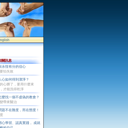
nglish
相關訊息
與永恆有分的信心
要怕失敗
人心如何得到潔淨？
的心髒了，要用什麼來
，才能洗得乾淨
怎麼找一個不虛偽的教會？
變帶來醫治
問題不在難度，而在態度！
度
用心學習、認真實踐， 成就
棒的自己