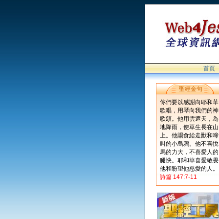
首頁
聖經金句
你們要以感謝向耶和華
歌唱，用琴向我們的神
歌頌。他用雲遮天，為
地降雨，使草生長在山
上。他賜食給走獸和啼
叫的小烏鴉。他不喜悅
馬的力大，不喜愛人的
腿快。耶和華喜愛敬畏
他和盼望他慈愛的人。
詩篇 147:7-11