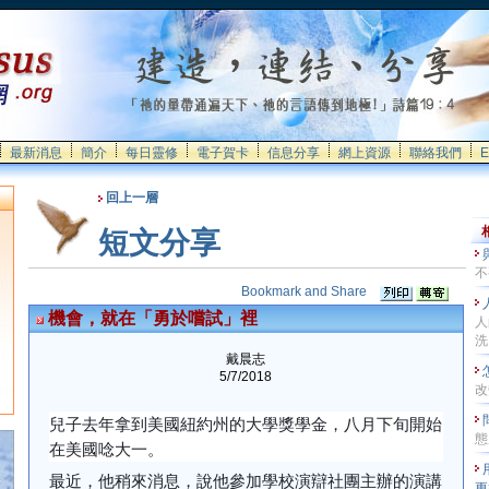
最新消息
簡介
每日靈修
電子賀卡
信息分享
網上資源
聯絡我們
E
回上一層
短文分享
不
機會，就在「勇於嚐試」裡
人
洗
戴晨志
5/7/2018
改
兒子去年拿到美國紐約州的大學獎學金，八月下旬開始
態
在美國唸大一。
最近，他稍來消息，說他參加學校演辯社團主辦的演講
更