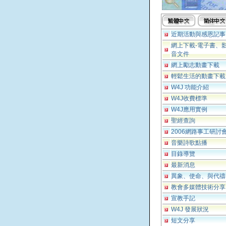
近期活動與感恩記事
網上下載-電子書、
音文件
網上勵志動畫下載
輕鬆生活的動畫下載
W4J 功能介紹
W4J收費標準
W4J應用實例
聖經查詢
2006網路事工研討
音樂詩歌點播
目錄導覽
最新消息
異象、使命、與代禱
教會多媒體技術分享
宣教手記
W4J 發展狀況
短文分享