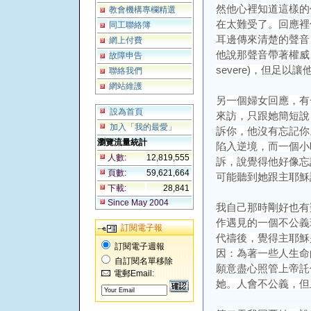
然他心裡知道這樣的
教會機構專欄精選
在太難受了。回應裡
同工聯絡簿
耳邊傳來清楚的聲音
網上付費
他說那聲音帶著權威，卻不是嚴
故障申告
severe)，但足以
聯絡我們
網站維護
另一個婦女回應，有
設為首頁
來訪，只跟她簡短說
加入「我的最愛」
訴你，他沒有忘記你
瀏覽流量統計
陷入逆境，而一個小
人數:
12,819,555
訴，說覺得他好像忘
頁數:
59,621,664
可能聽到她跟主耶穌
下載:
28,841
Since May 2004
我自己那時剛好也有
作遇見的一個不公義
訂閱電子報
代禱後，覺得主耶穌
訂閱電子週報
因：為著一些人生命
自訂閱名單移除
願意盡心照管上帝託
電郵Email:
她。人會不公義，但