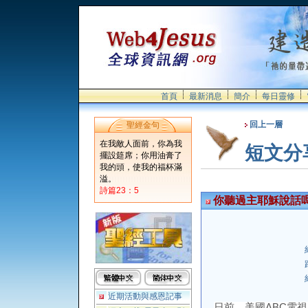
首頁
最新消息
簡介
每日靈修
回上一層
聖經金句
在我敵人面前，你為我
短文分
擺設筵席；你用油膏了
我的頭，使我的福杯滿
溢。
詩篇23：5
你聽過主耶穌說話
近期活動與感恩記事
日前，美國ABC電