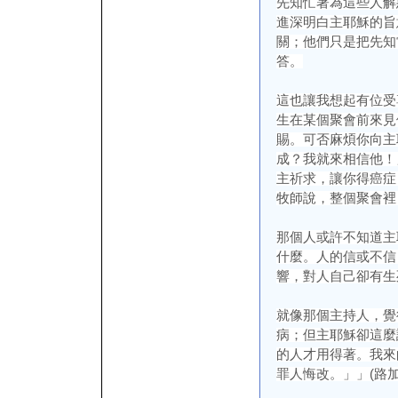
先知忙著為這些人解
進深明白主耶穌的旨
關；他們只是把先知
答。
這也讓我想起有位受
生在某個聚會前來見
賜。可否麻煩你向主
成？我就來相信他！
主祈求，讓你得癌症
牧師說，整個聚會裡
那個人或許不知道主
什麼。人的信或不信
響，對人自己卻有生
就像那個主持人，覺
病；但主耶穌卻這麼
的人才用得著。我來
罪人悔改。」」(路加福