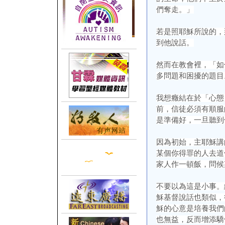
們奪走。」
若是照耶穌所說的，
到他說話。
然而在教會裡，「如
多問題和困擾的題目
我想癥結在於「心態
前，信徒必須有順服
是準備好，一旦聽到
因為初始，主耶穌講
某個你得罪的人去道
家人作一頓飯，問候
不要以為這是小事。
穌基督說話也類似，
穌的心意是培養我們
也無益，反而增添驕