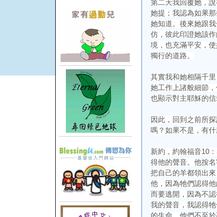
第二天我回覆她，說
她提；我認為如果那
她知道。後來她跟我
仿，彼此印證她該作
境，也充滿平安，使
獨行的道路。
其實我和她相隔千里
她工作上諸般細節，
也顯示對主耶穌的信
因此，回到之前所探
嗎？如果不是，有什
新約，約翰福音10：3
得他的聲音。他按名
把自己的羊都領出來
他，因為牠們認得他
而要逃開，因為不認
我的聲音，我認得牠
的生命，他們不至於