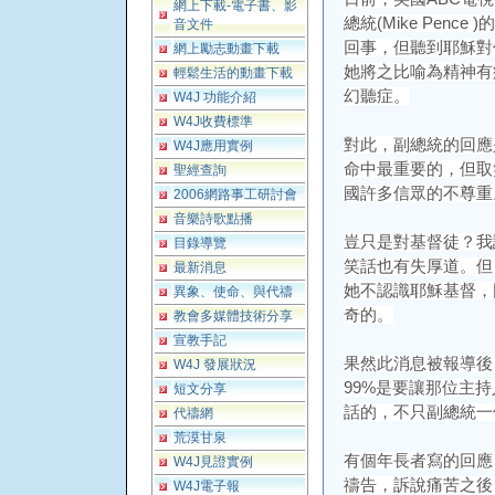
網上下載-電子書、影
總統(Mike Pen
音文件
回事，但聽到耶穌對
網上勵志動畫下載
她將之比喻為精神有疾病(
輕鬆生活的動畫下載
幻聽症。
W4J 功能介紹
W4J收費標準
對此，副總統的回應
W4J應用實例
命中最重要的，但取
聖經查詢
國許多信眾的不尊重
2006網路事工研討會
音樂詩歌點播
豈只是對基督徒？我
目錄導覽
笑話也有失厚道。但
最新消息
她不認識耶穌基督，
異象、使命、與代禱
奇的。
教會多媒體技術分享
宣教手記
果然此消息被報導後
W4J 發展狀況
99%是要讓那位主
短文分享
話的，不只副總統一
代禱網
荒漠甘泉
有個年長者寫的回應
W4J見證實例
禱告，訴說痛苦之後
W4J電子報