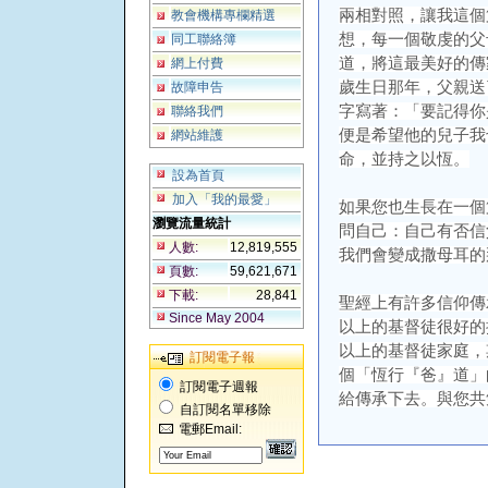
兩相對照，讓我這個
教會機構專欄精選
想，每一個敬虔的父
同工聯絡簿
道，將這最美好的傳
網上付費
歲生日那年，父親送
故障申告
字寫著：「要記得你
聯絡我們
便是希望他的兒子我
網站維護
命，並持之以恆。
設為首頁
加入「我的最愛」
如果您也生長在一個
瀏覽流量統計
問自己：自己有否信
人數:
12,819,555
我們會變成撒母耳的
頁數:
59,621,671
下載:
28,841
聖經上有許多信仰傳
Since May 2004
以上的基督徒很好的
以上的基督徒家庭，
訂閱電子報
個「恆行『爸』道」
訂閱電子週報
給傳承下去。與您共
自訂閱名單移除
電郵Email: