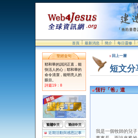
首頁
最新消息
簡介
每日靈修
回上一層
聖經金句
耶和華的訓詞正直，能
短文分
快活人的心；耶和華的
命令清潔，能明亮人的
眼目。
詩篇19：8
恆行「爸」道
我是一個牧師的兒子
近期活動與感恩記事