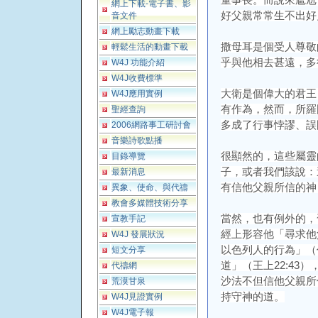
董事長。而說來尷尬
網上下載-電子書、影
好父親常常生不出好
音文件
網上勵志動畫下載
撒母耳是個受人尊敬
輕鬆生活的動畫下載
乎與他相去甚遠，多
W4J 功能介紹
W4J收費標準
大衛是個偉大的君王
W4J應用實例
有作為，然而，所羅
聖經查詢
多成了行事悖謬、誤
2006網路事工研討會
音樂詩歌點播
很顯然的，這些屬靈
目錄導覽
子，或者我們該說：
最新消息
有信他父親所信的神
異象、使命、與代禱
教會多媒體技術分享
當然，也有例外的，
宣教手記
經上形容他「尋求他
W4J 發展狀況
以色列人的行為」（代
短文分享
道」（王上22:43
代禱網
沙法不但信他父親所
荒漠甘泉
持守神的道。
W4J見證實例
W4J電子報