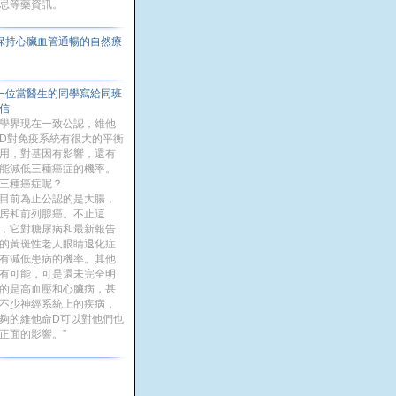
忌等藥資訊。
保持心臟血管通暢的自然療
法
一位當醫生的同學寫給同班
信
學界現在一致公認，維他
D對免疫系統有很大的平衡
用，對基因有影響，還有
能減低三種癌症的機率。
三種癌症呢？
目前為止公認的是大腸，
房和前列腺癌。不止這
，它對糖尿病和最新報告
的黃斑性老人眼睛退化症
有減低患病的機率。其他
有可能，可是還未完全明
的是高血壓和心臟病，甚
不少神經系統上的疾病，
夠的維他命D可以對他們也
正面的影響。”