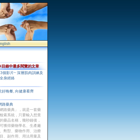
nglish
本目錄中最多閱覽的文章
33個影片~ 深層肌肉訓練及
全身經絡
吃好晚餐, 向健康看齊
網路藥典
網路藥典」，就是一套藥
檢索系統，只要輸入想查
的藥品名稱，幾秒鐘後，
可獲得藥物學名、生產廠
、劑型、藥物作用、治療
目、副作用、用法用量及