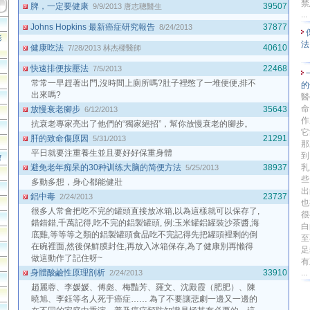
禁
脾，一定要健康
39507
9/9/2013
唐志聰醫生
...
Johns Hopkins 最新癌症研究報告
37877
8/24/2013
影
健康吃法
40610
7/28/2013
林杰樑醫師
快速排便按壓法
22468
7/5/2013
常常一早趕著出門,沒時間上廁所嗎?肚子裡憋了一堆便便,排不
的
出來嗎?
醫
命
放慢衰老腳步
35643
6/12/2013
作
抗衰老專家亮出了他們的“獨家絕招”，幫你放慢衰老的腳步。
它
肝的致命傷原因
21291
5/31/2013
那
平日就要注重養生並且要好好保重身體
到
會
避免老年痴呆的30种训练大脑的简便方法
38937
乳
5/25/2013
些
多動多想，身心都能健壯
出
鋁中毒
23737
2/24/2013
也
很多人常會把吃不完的罐頭直接放冰箱,以為這樣就可以保存了,
很
錯錯錯,千萬記得,吃不完的鋁製罐頭, 例:玉米罐鋁罐裝沙茶醬,海
白
底雞,等等等之類的鋁製罐頭食品吃不完記得先把罐頭裡剩的倒
至
在碗裡面,然後保鮮膜封住,再放入冰箱保存,為了健康別再懶得
足
做這動作了記住呀~
有
身體酸鹼性原理剖析
33910
...
2/24/2013
趙麗蓉、李媛媛、傅彪、梅豔芳、羅文、沈殿霞（肥肥）、陳
曉旭、李鈺等名人死于癌症…… 為了不要讓悲劇一邊又一邊的