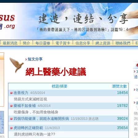
最新消息
簡介
每日靈修
電子賀卡
信息分享
網上資源
聯絡我們
E
短文分享
網上醫藥小建議
通
標題/摘要
瀏覽次數
改善視力
18454
4/15/2014
簡易方式來減輕近視
藥補不如食補
19782
4/8/2014
「
吃藥傷身，不如用食物補身
物
四個功能健康，就能永遠離開疾病
39024
詢
11/19/2013
唐志聰
就
虎頭蜂的正確防範
35654
11/4/2013
商
遇到虎頭蜂只有跑一途??
項