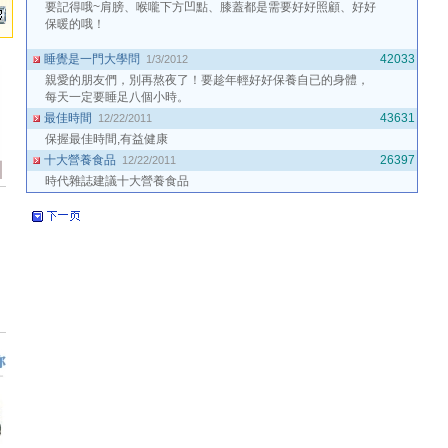
要記得哦~肩膀、喉嚨下方凹點、膝蓋都是需要好好照顧、好好
保暖的哦！
睡覺是一門大學問
42033
1/3/2012
親愛的朋友們，別再熬夜了！要趁年輕好好保養自已的身體，
每天一定要睡足八個小時。
最佳時間
43631
12/22/2011
保握最佳時間,有益健康
十大營養食品
26397
12/22/2011
時代雜誌建議十大營養食品