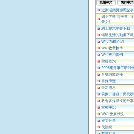
近期活動與感恩記事
網上下載-電子書、
音文件
網上勵志動畫下載
輕鬆生活的動畫下載
W4J 功能介紹
W4J收費標準
W4J應用實例
聖經查詢
2006網路事工研討
音樂詩歌點播
目錄導覽
最新消息
異象、使命、與代禱
教會多媒體技術分享
宣教手記
W4J 發展狀況
短文分享
代禱網
荒漠甘泉