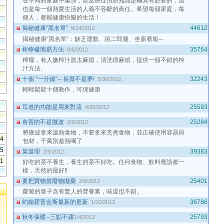
在不同的家庭中重演，普及癌症預防知識是極其有必要的，這
也是每一個熱愛生活的人義不容辭的責任。希望每個家庭，每
個人，都能健康快樂的生活！
揭秘健康“黑名單”
44612
9/14/2012
揭秘健康“黑名單”：缺乏運動、蹺二郎腿、坐廁看報‧‧‧
榨檸檬簡易方法
35764
8/6/2012
檸檬，有人嫌榨汁器太麻煩，清洗很麻煩，提供一個不錯的榨
汁方法。
十個 "一分鐘"-- 長壽不是夢!
32243
5/30/2012
輕輕鬆鬆十個動作，可保健康
耳道的功能是用來對流
25593
4/20/2012
有害的不是微波
25284
2/9/2012
將微波拿來溫熱食物，不要拿來烹煮食物，並正確使用容器與
54
包材，千萬別趁熱喝了
45
菜道理
39383
2/9/2012
41
好吃的菜不養生，養生的菜不好吃。任何食物、飲料應該都一
樣，天然的最好!!
要把寶物當廢物拋棄
25401
2/9/2012
蘿蔔的葉子含有驚人的營養素，味道也不錯。
約翰霍普金斯最新的更新
36786
1/10/2012
秋冬保暖--三點不露‏
25793
1/4/2012