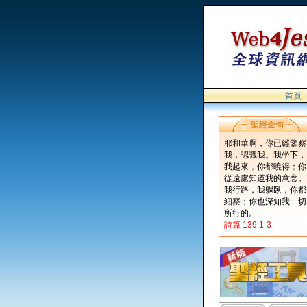
首頁
聖經金句
耶和華啊，你已經鑒察
我，認識我。我坐下，
我起來，你都曉得；你
從遠處知道我的意念。
我行路，我躺臥，你都
細察；你也深知我一切
所行的。
詩篇 139:1-3