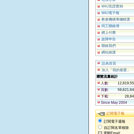
W4J見證實例
W4J電子報
教會機構專欄精選
同工聯絡簿
網上付費
故障申告
聯絡我們
網站維護
設為首頁
加入「我的最愛」
瀏覽流量統計
人數:
12,819,5
頁數:
59,621,6
下載:
28,8
Since May 2004
訂閱電子報
訂閱電子週報
自訂閱名單移除
電郵Email: