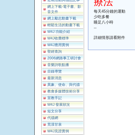
療法
近期活動與感恩記事
網上下載-電子書、影
每天45分鐘的運動
音文件
少吃多餐
網上勵志動畫下載
睡足八小時
輕鬆生活的動畫下載
‧‧‧
W4J 功能介紹
詳細情形請看附件
W4J收費標準
W4J應用實例
聖經查詢
2006網路事工研討會
音樂詩歌點播
目錄導覽
最新消息
異象、使命、與代禱
教會多媒體技術分享
宣教手記
W4J 發展狀況
短文分享
代禱網
荒漠甘泉
W4J見證實例