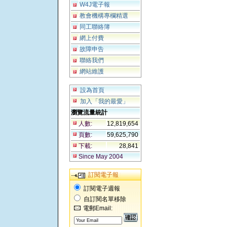
W4J電子報
教會機構專欄精選
同工聯絡簿
網上付費
故障申告
聯絡我們
網站維護
設為首頁
加入「我的最愛」
瀏覽流量統計
人數:
12,819,654
頁數:
59,625,790
下載:
28,841
Since May 2004
訂閱電子報
訂閱電子週報
自訂閱名單移除
電郵Email: