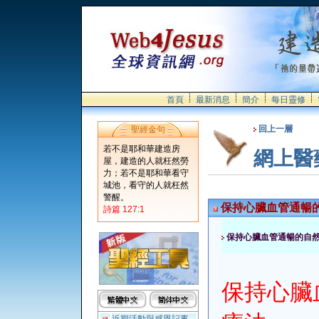
首頁
最新消息
簡介
每日靈修
回上一層
聖經金句
若不是耶和華建造房
網上醫
屋，建造的人就枉然勞
力；若不是耶和華看守
城池，看守的人就枉然
警醒。
保持心臟血管通暢
詩篇 127:1
保持心臟血管通暢的自
保持心臟