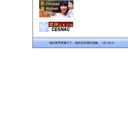
祂的量帶通遍天下，祂的言語傳到地極。（詩 19:4）