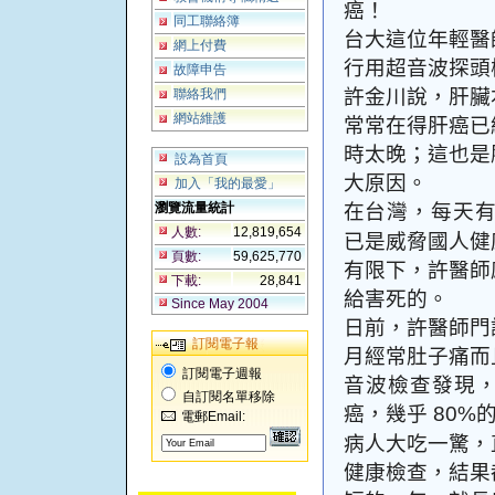
癌！
同工聯絡簿
台大這位年輕醫
網上付費
行用超音波探頭
故障申告
許金川說，肝臟
聯絡我們
網站維護
常常在得肝癌已
時太晚；這也是
設為首頁
大原因。
加入「我的最愛」
在台灣，每天
瀏覽流量統計
人數:
12,819,654
已是威脅國人健
頁數:
59,625,770
有限下，許醫師
下載:
28,841
給害死的。
Since May 2004
日前，許醫師門
訂閱電子報
月經常肚子痛而
訂閱電子週報
音波檢查發現
自訂閱名單移除
癌，幾乎
80%
電郵Email:
病人大吃一驚，
健康檢查，結果