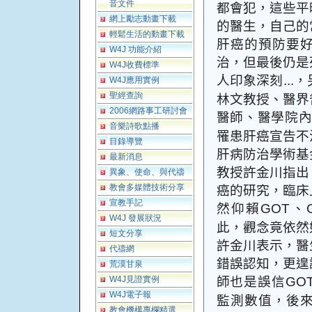
音文件
都會犯，這些平
網上勵志動畫下載
的醫生，自己的
輕鬆生活的動畫下載
肝癌的預防要
W4J 功能介紹
治，但最後仍是
W4J收費標準
人印象深刻
，
...
W4J應用實例
林文教授、醫界
聖經查詢
2006網路事工研討會
醫師、醫學院
音樂詩歌點播
罹患肝癌宣告不
目錄導覽
肝病防治學術基
最新消息
教授許金川指出
異象、使命、與代禱
癌的研究，臨床
教會多媒體技術分享
宣教手記
然仰賴
、
GOT
W4J 發展狀況
此，觀念竟依然
短文分享
許金川表示，醫
代禱網
錯誤認知，更遑
荒漠甘泉
師也是誤信
W4J見證實例
GO
W4J電子報
監測數值，後
教會機構專欄精選