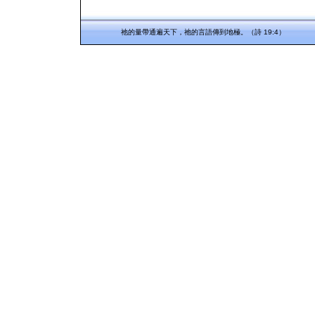
祂的量帶通遍天下，祂的言語傳到地極。（詩 19:4）