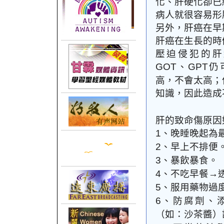
化、肝硬化卻已
病人就很容易形
另外，肝癌在早
肝癌在生長的時
壓迫侵犯的肝
、
仍
GOT
GPT
高，不會太高；
知識，因此造成
肝的致命傷原因
、晚睡晚起為
1
、早上不排便
2
、暴飲暴食。
3
、不吃早餐→
4
、服用藥物過
5
、防腐劑、
6
（如：沙茶醬）