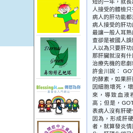
短的一年，就長
人接受的體檢只
病人的肝功能都
病人接受的肝功
最讓一般人耳熟
查卻是被國人誤
人以為只要肝功
那肝臟就沒有什
治療先機的悲劇
許金川說：
GO
的酵素，如果肝
因細胞壞死，
來，導致血液
高；但是，
GO
表病人沒有肝硬
因為，形成肝
者，就算發炎情