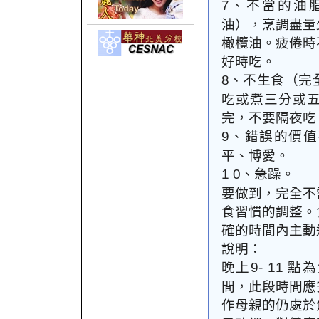
、不當的油
7
油），烹調盡量
橄欖油。疲倦時
好時吃。
、不生食（完
8
吃或煮三分或
完，不要隔夜吃
、錯誤的價值
9
平、博愛。
、急躁。
1 0
要做到，完全不
食習慣的調整。
確的時間內主動
說明：
晚上
點為
9- 11
間，此段時間應
作母親的仍處於