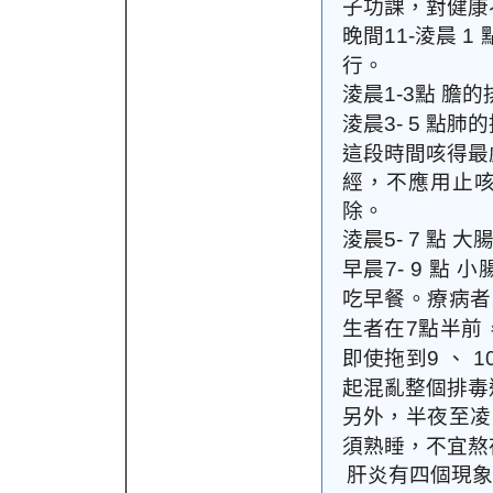
子功課，對健康
晚間
淩晨
11-
1
行。
淩晨
點
膽的
1-3
淩晨
點肺的
3- 5
這段時間咳得最
經，不應用止
除。
淩晨
點
大
5- 7
早晨
點
小
7- 9
吃早餐。療病者
生者在
點半前
7
即使拖到
、
9
1
起混亂整個排毒
另外，半夜至凌
須熟睡，不宜熬
肝炎有四個現象