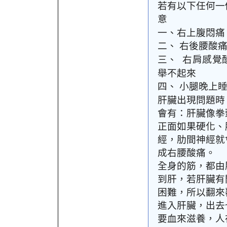
若有以下任何一
意
一、右上腹悶痛
二、
右後腰酸
三、
右肩感覺
舉不起來
四、
小腿晚上
肝臟出現問題時
會有：肝臟像拳
正面如果硬化、
經，肋間神經就
成右腰酸痛。
全身的筋，都由
到肝，若肝臟有
困難，所以翻來
進入肝臟，出去
要血來滋養，人