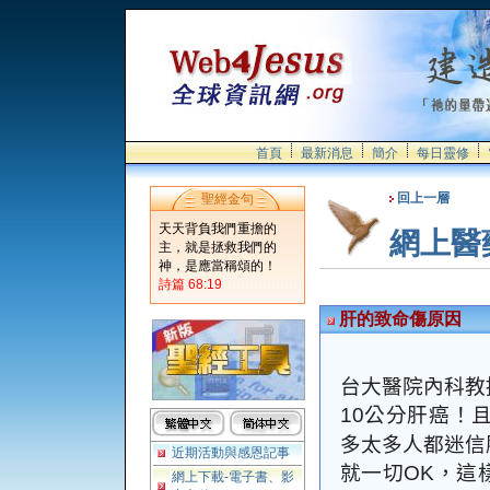
首頁
最新消息
簡介
每日靈修
回上一層
聖經金句
天天背負我們重擔的
網上醫
主，就是拯救我們的
神，是應當稱頌的！
詩篇 68:19
肝的致命傷原因
台大醫院內科教
公分肝癌！
10
多太多人都迷信
近期活動與感恩記事
就一切
，這
OK
網上下載-電子書、影