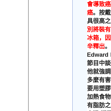
會導致癌
癌
。按戴
具很高之
別將裝有
冰箱，因
辛釋出
。
Edward 
節目中談
他就強調
多麼有害
要用塑膠
加熱食物
有脂肪之