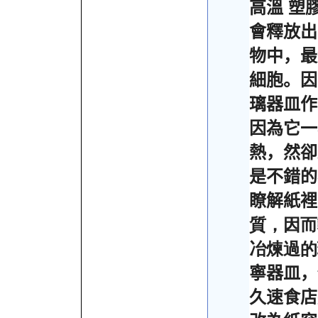
高溫
塑
會釋放出
物中，最
細胞。因
璃器皿作
因為它一
熱，然卻
是不錯的
瞭解紙裡
質，因而
冶煉過的
寧器皿，
久速食店