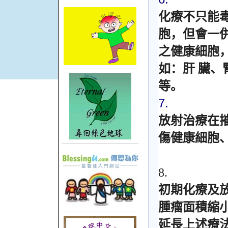
化療不只能
胞，但會一
之健康細胞
如：肝
臟、
等。
7.
放射治療在
傷健康細胞
8.
初期化療及
腫瘤面積縮
延長上述療