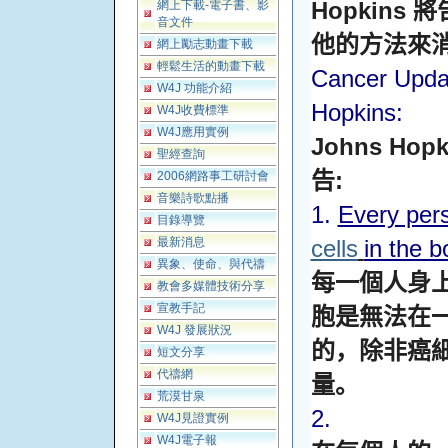
Hopkins
網上下載-電子書、影
將
音文件
他的方法來
網上勵志動畫下載
輕鬆生活的動畫下載
Cancer Upda
W4J 功能介紹
Hopkins:
W4J收費標準
W4J應用實例
Johns Hop
聖經查詢
:
告
2006網路事工研討會
音樂詩歌點播
1.
Every per
目錄導覽
最新消息
cells
in the b
異象、使命、與代禱
每一個人身
教會多媒體技術分享
宣教手記
胞是無法在
W4J 發展狀況
的，除非癌
短文分享
代禱網
量。
荒漠甘泉
2.
W4J見證實例
W4J電子報