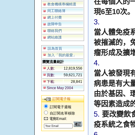
在每個人的
教會機構專欄精選
6
10
現
至
次。
同工聯絡簿
網上付費
3.
故障申告
當人體免疫
聯絡我們
網站維護
被摧滅的，
設為首頁
瘤形成及擴
加入「我的最愛」
4.
瀏覽流量統計
人數:
12,819,556
當人被發現
頁數:
59,621,721
下載:
28,841
病患是有大
Since May 2004
由於基因、
訂閱電子報
等因素造成
訂閱電子週報
5.
要改變飲
自訂閱名單移除
電郵Email:
疫系統之食
6.