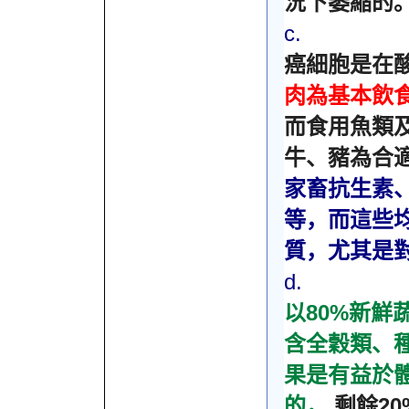
況下萎縮的
c.
癌細胞是在
肉為基本飲
而食用魚類
牛、豬為合
家畜抗生素
等，而這些
質，尤其是
d.
80%
以
新鮮
含全穀類、
果是有益於
2
的，
剩餘