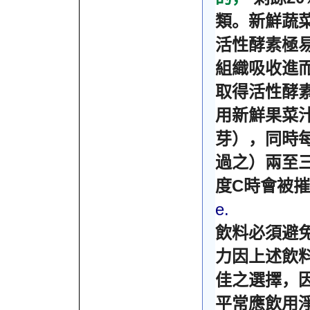
類。新鮮蔬
活性酵素極
組織吸收進
取得活性酵
用新鮮果菜
芽），同時
過之）兩至
C
度
時會被摧
e.
飲料必須避
力因上述飲
佳之選擇，
平常應飲用