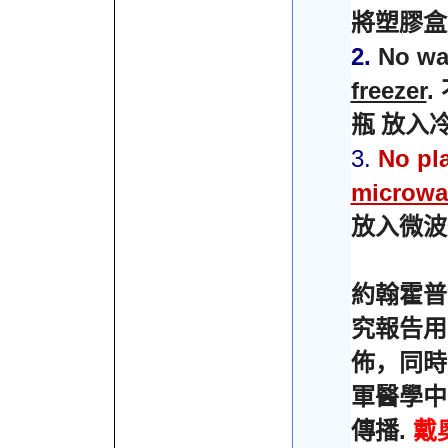
將塑膠盒
2.
No wa
freezer
.
瓶
放入
3.
No pl
microwa
放入微波
約翰霍普
究報告用
佈，同時
軍醫學中
.
傳播
戴