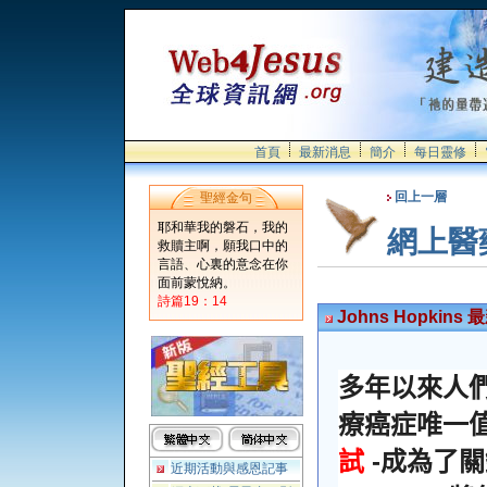
首頁
最新消息
簡介
每日靈修
回上一層
聖經金句
耶和華我的磐石，我的
網上醫
救贖主啊，願我口中的
言語、心裏的意念在你
面前蒙悅納。
詩篇19：14
Johns Hopkin
多年以來人
療癌症唯一
-
試
成為了關
近期活動與感恩記事