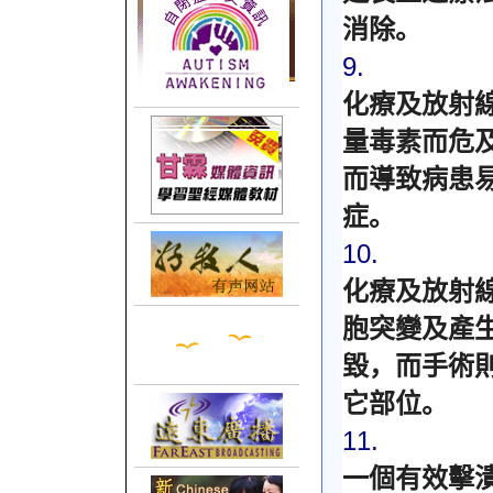
消除。
9.
化療及放射
量毒素而危
而導致病患
症。
10.
化療及放射
胞突變及產
毀，而手術
它部位。
11.
一個有效擊