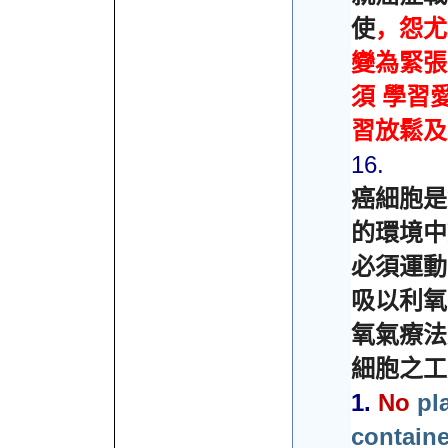
使
，怨尤
變為緊張
須
學習
習放鬆及
16.
癌細胞是
的環境中
必須運動
吸以利氧
氧氣療法
細胞之工
1.
No
pl
containe