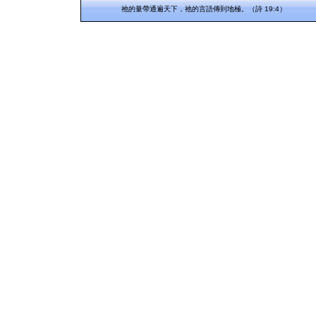
祂的量帶通遍天下，祂的言語傳到地極。（詩 19:4）