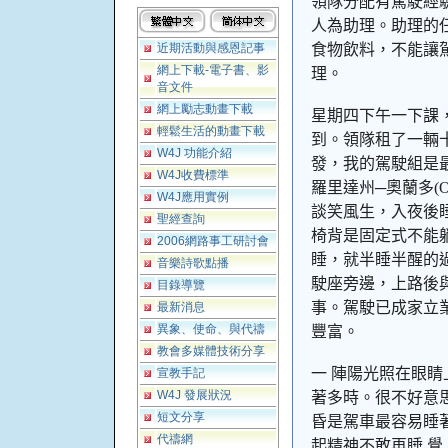
領隊分配有駕駛經
人為助理。助理的
近期活動與感恩記事
食物飲料，不能讓
網上下載-電子書、影
理。
音文件
網上勵志動畫下載
星期四下午一下課
輕鬆生活的動畫下載
到。領隊租了一輛
W4J 功能介紹
發，我的駕駛組是
W4J收費標準
羅里達州─奧蘭多
(O
W4J應用實例
談笑風生，入夜後
聖經查詢
椅背是固定式不能
2006網路事工研討會
睡，就半睡半醒的
音樂詩歌點播
駛座旁邊，上路後
目錄導覽
事。駕駛已成家立
最新消息
異象、使命、與代禱
豐富。
教會多媒體技術分享
一 陣陽光照在眼
宣教手記
W4J 發展狀況
著多時。很不好意
短文分享
昏是駕車最容易睡
代禱網
起精神不敢再睡 