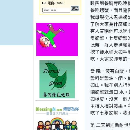
睡醒到餐廳等吃晚
電郵Email:
餐吃螃蟹，而且隨
我母親從未煮過螃
了解大家為什麼如
有人宣稱他可以吃
隻螃蟹，七隻螃蟹
此時一群人走進餐
挖了幾水桶大如手
吃，大家又興奮的
當 晚，沒有白飯
醬料是醬油、醋、
如山。我在別人指
聽螃蟹就流口 水
如橡皮，沒有一個
主持人檢討戰果。
吃了七隻螃蟹。我
第 二天到迪斯耐