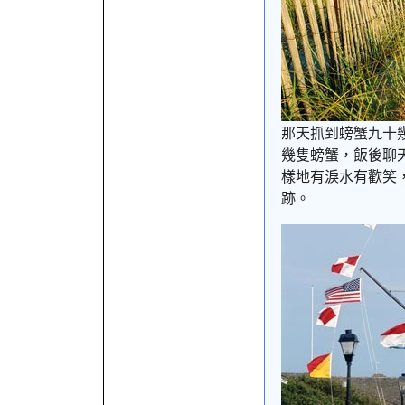
那天抓到螃蟹九十
幾隻螃蟹，飯後聊
樣地有淚水有歡笑
跡。