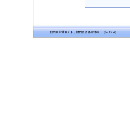
祂的量帶通遍天下，祂的言語傳到地極。（詩 19:4）