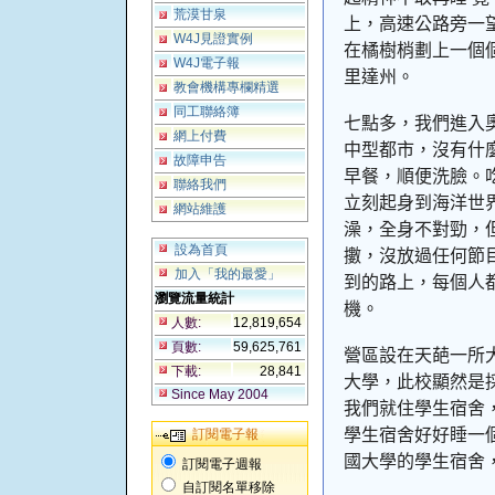
荒漠甘泉
上，高速公路旁一
W4J見證實例
在橘樹梢劃上一個
W4J電子報
里達州。
教會機構專欄精選
同工聯絡簿
七點多，我們進入
網上付費
中型都市，沒有什
故障申告
早餐，順便洗臉。
聯絡我們
立刻起身到海洋世
網站維護
澡，全身不對勁，
設為首頁
擻，沒放過任何節
加入「我的最愛」
到的路上，每個人
瀏覽流量統計
機。
人數:
12,819,654
頁數:
59,625,761
營區設在天葩一所
下載:
28,841
大學，此校顯然是
Since May 2004
我們就住學生宿舍
學生宿舍好好睡一
訂閱電子報
國大學的學生宿舍
訂閱電子週報
自訂閱名單移除