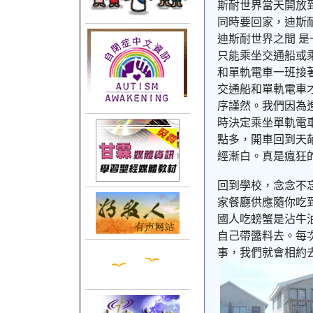
斯耐世界當天開放
同時要回家，迪斯
迪斯耐世界之間 
只能乘坐交通船或
和單軌電車一班接
交通船和單軌電車
序謹然。我們因為
時決定乘坐單軌電
點多，開車回到天
經漸白。真是瘋狂
回到學校，念念不
家餐廳供應隨你吃
國人吃螃蟹是沾牛
自己帶醬料去。每
事，我們就會相約