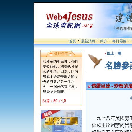
首頁
最新消息
簡介
每日靈修
回上一層
聖經金句
耶和華的聖民哪，你們
名勝參
要歌頌他，稱讚他可記
念的聖名。因為，他的
怒氣不過是轉眼之間；
他的恩典乃是一生之
佛羅里達 - 螃蟹的
久。一宿雖然有哭泣，
早晨便必歡呼。
詩篇：30：4,5
一九七八年美國勞
佛羅里達州辦的留