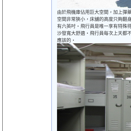
由於飛機庫佔用巨大空間，加上彈
空間非常狹小，床舖的高度只夠翻
有六英吋‧飛行員是唯一享有特殊
沙發寬大舒適‧飛行員
每
次上天都
應該的‧