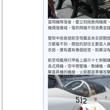
當飛機降落後，要立刻拖進飛機庫
機價值連城，傷到飛機不但浪費金
整架中途島號航空母艦並未全部開
方都看不到‧開放的部份主要是人
衣房，應有盡有像個迷宮，如果沒
航空母艦飛行甲板上展示十七架戰
各式飛機‧空中預警機、教練機、
擊直昇機的機槍、火箭都是準備攻