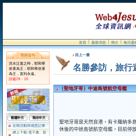
首頁
最新消息
簡介
每日靈
回上一層
聖經金句
洪水泛濫之時，耶和華
名勝參訪，旅行
坐著為王；耶和華坐著
為王，直到永遠。
詩篇29：10
（聖地牙哥）中途島號航空母艦
聖地牙哥是天然良港，有卡羅納多
近期活動與感恩記事
休後的中途島號航空母艦，目前停
網上下載-電子書、影