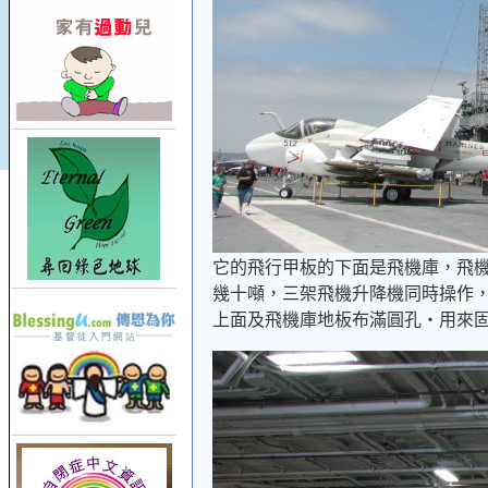
它的飛行甲板的下面是飛機庫，飛
幾十噸，三架飛機升降機同時操作
上面及飛機庫地板布滿圓孔‧用來