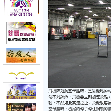
飛機降落航空母艦時，是靠機尾的
勾不到鋼纜，飛機要立刻加速飛離
軔，不然如此高速拉扯，飛機很容
空母艦時，機尾的勾子勾住鋼纜的