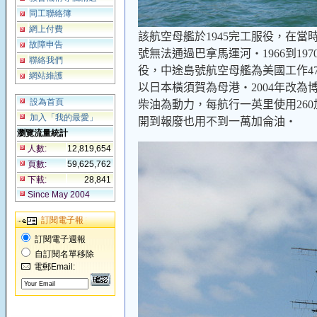
同工聯絡簿
網上付費
該航空母艦於
1945
完工服役，在當
故障申告
號無法通過巴拿馬運河‧
1966
到
197
聯絡我們
役，中途島號航空母艦為美國工作
4
網站維護
以日本橫須賀為母港‧
2004
年改為
設為首頁
柴油為動力，每航行一英里使用
260
加入「我的最愛」
開到報廢也用不到一萬加侖油‧
瀏覽流量統計
人數:
12,819,654
頁數:
59,625,762
下載:
28,841
Since May 2004
訂閱電子報
訂閱電子週報
自訂閱名單移除
電郵Email: