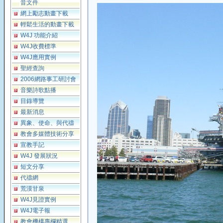
音文件
網上勵志動畫下載
輕鬆生活的動畫下載
W4J 功能介紹
W4J收費標準
W4J應用實例
聖經查詢
2006網路事工研討會
音樂詩歌點播
目錄導覽
最新消息
異象、使命、與代禱
教會多媒體技術分享
宣教手記
W4J 發展狀況
短文分享
代禱網
荒漠甘泉
W4J見證實例
W4J電子報
教會機構專欄精選