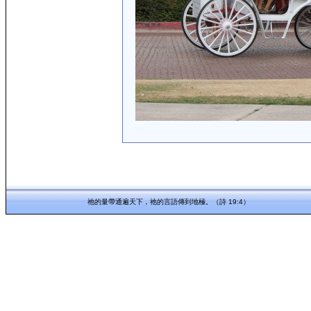
祂的量帶通遍天下，祂的言語傳到地極。（詩 19:4）