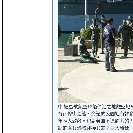
中 途島號航空母艦停泊之地離聖地
有兩條街之遙‧旁邊的公園裡有許多
年輕人致敬。也對勞軍不遺餘力的
鄉的水兵熱吻迎接女友之巨大雕像