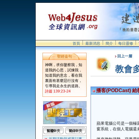
首頁
最新消息
簡介
每日靈修
回上一層
聖經金句
神啊，求你鑒察我，知
教會
道我的心思，試煉我，
知道我的意念，看在我
裏面有甚麼惡行沒有，
引導我走永生的道路。
播客(PODCast)
詩篇 139:23-24
蘋果電腦公司是一個極
窗系統，在個人電腦還