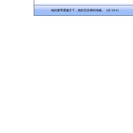
祂的量帶通遍天下，祂的言語傳到地極。（詩 19:4）