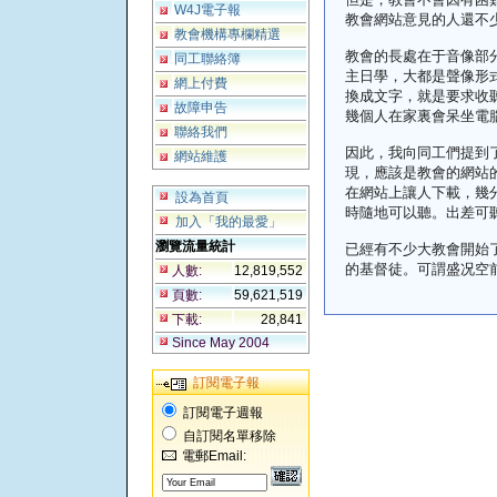
W4J電子報
教會網站意見的人還不
教會機構專欄精選
教會的長處在于音像部
同工聯絡簿
主日學，大都是聲像形
網上付費
換成文字，就是要求收
故障申告
幾個人在家裏會呆坐電
聯絡我們
因此，我向同工們提到了播
網站維護
現，應該是教會的網站
在網站上讓人下載，幾
設為首頁
時隨地可以聽。出差可
加入「我的最愛」
瀏覽流量統計
已經有不少大教會開始
的基督徒。可謂盛况空
人數:
12,819,552
頁數:
59,621,519
下載:
28,841
Since May 2004
訂閱電子報
訂閱電子週報
自訂閱名單移除
電郵Email: