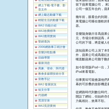
近期活動與感恩記事
後來微軟强勢，蘋果電
留下蘋果電腦公司， 
網上下載-電子書、影
公司一個五年合約，蘋
音文件
網上勵志動畫下載
幾年前，眼看合約到期
輕鬆生活的動畫下載
果電腦公司睡在微軟的客
W4J 功能介紹
器。
W4J收費標準
音樂隨身聽幷非爲蘋果公
W4J應用實例
元，市場分析師認爲，i
聖經查詢
公司的下場，將是被人
2006網路事工研討會
誰知蘋果公司上演了本
音樂詩歌點播
外，蘋果公司成爲最紅
目錄導覽
嘴直斷蘋果公司難于翻
最新消息
如今影視版iPod一出
異象、使命、與代禱
iPod來看電影。
教會多媒體技術分享
宣教手記
但事實却可能會讓他們
幕的可折叠的放影機是最
W4J 發展狀況
短文分享
從網路時代到數位時代
代禱網
開設了網站，但始終存
荒漠甘泉
力氣相比，效果不彰。
W4J見證實例
但是，教會不會因有困