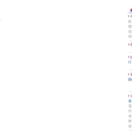
盼
體
或
簡
行
關
發
電
外
者
將
值