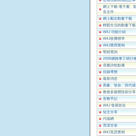
近期活動與感恩記事
網上下載-電子書、
音文件
網上勵志動畫下載
輕鬆生活的動畫下載
W4J 功能介紹
W4J收費標準
W4J應用實例
聖經查詢
2006網路事工研討
音樂詩歌點播
目錄導覽
最新消息
異象、使命、與代禱
教會多媒體技術分享
宣教手記
W4J 發展狀況
短文分享
代禱網
荒漠甘泉
W4J見證實例