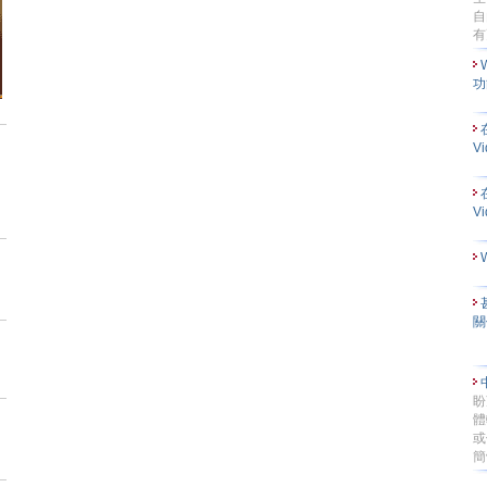
自
有
功
V
V
關
盼
體
或
簡