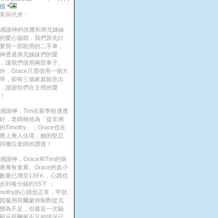
信
美與代求：
. 感謝神的供應和弟兄姊妹
的愛心協助，我們原先計
要買一部勘用的二手車，
神透過弟兄姊妹們的愛
，讓我們借用兩部車子。
外，Grace只需借用一個大
琴，卻有三個家庭願意出
，謝謝你們在主裡的愛
！
. 感謝神，Tim在新學校適應
好，老師稱他為「從非洲
的Timothy」；Grace也在
應上漸入佳境，她的堅忍
得幾位老師的讚賞！
. 感謝神，Grace和Tim的病
逐漸有進展。Grace的血小
數量已增至139Ｋ，心跳也
步到每分鐘約55下 ；
imothy的心跳也正常，甲狀
因服用荷爾蒙抑制劑從亢
變為不足，但最近一次驗
顯示荷爾蒙不足的情況已