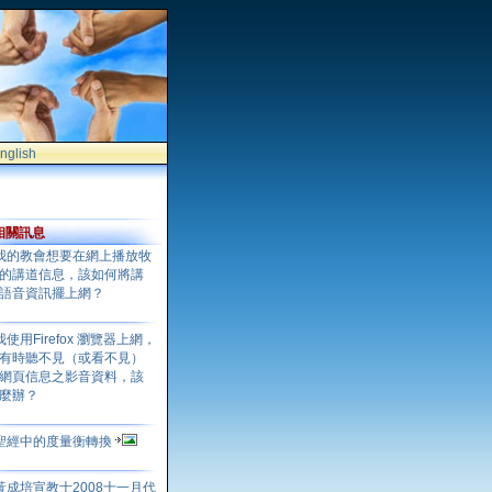
nglish
相關訊息
我的教會想要在網上播放牧
的講道信息，該如何將講
語音資訊擺上網？
我使用Firefox 瀏覽器上網，
有時聽不見（或看不見）
網頁信息之影音資料，該
麼辦？
聖經中的度量衡轉換
黃成培宣教士2008十一月代