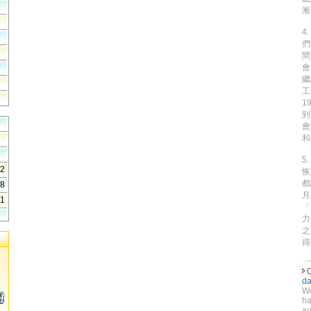
漸
4
們
間
會
繼
工
1
到
會
和
5
52
恢
都
08
月
41
「
力
之
得
C
da
We
ha
au