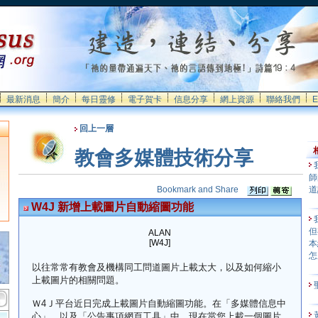
最新消息
簡介
每日靈修
電子賀卡
信息分享
網上資源
聯絡我們
E
回上一層
教會多媒體技術分享
師
道
W4J 新增上載圖片自動縮圖功能
但
ALAN
[W4J]
本
怎
以往常常有教會及機構同工問道圖片上載太大，以及如何縮小
上載圖片的相關問題。
Ｗ4Ｊ平台近日完成上載圖片自動縮圖功能。在「多媒體信息中
心」，以及「公告事項網頁工具」中，現在當您上載一個圖片