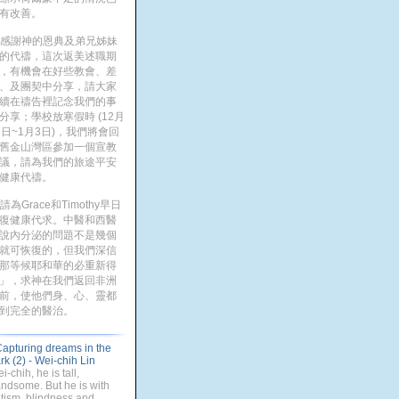
有改善。
. 感謝神的恩典及弟兄姊妹
的代禱，這次返美述職期
，有機會在好些教會、差
、及團契中分享，請大家
續在禱告裡記念我們的事
分享；學校放寒假時 (12月
9日~1月3日)，我們將會回
舊金山灣區參加一個宣教
議，請為我們的旅途平安
健康代禱。
. 請為Grace和Timothy早日
復健康代求。中醫和西醫
說內分泌的問題不是幾個
就可恢復的，但我們深信
那等候耶和華的必重新得
」，求神在我們返回非洲
前，使他們身、心、靈都
到完全的醫治。
apturing dreams in the
rk (2) - Wei-chih Lin
i-chih, he is tall,
ndsome. But he is with
tism, blindness and