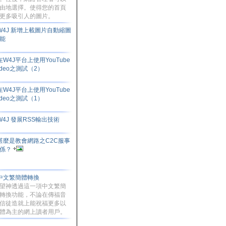
由地選擇。使得您的首頁
更多吸引人的圖片。
W4J 新增上載圖片自動縮圖
能
在W4J平台上使用YouTube
ideo之測試（2）
在W4J平台上使用YouTube
ideo之測試（1）
W4J 發展RSS輸出技術
甚麼是教會網路之C2C服事
係？
中文繁簡體轉換
望神透過這一項中文繁簡
轉換功能，不論在傳福音
信徒造就上能祝福更多以
體為主的網上讀者用戶。