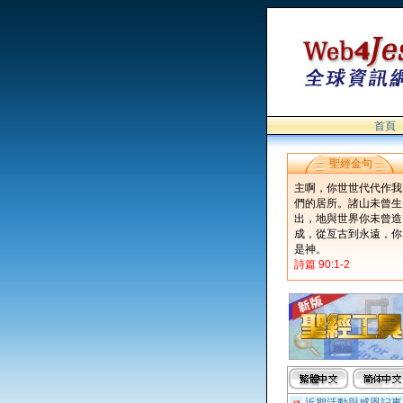
首頁
聖經金句
主啊，你世世代代作我
們的居所。諸山未曾生
出，地與世界你未曾造
成，從亙古到永遠，你
是神。
詩篇 90:1-2