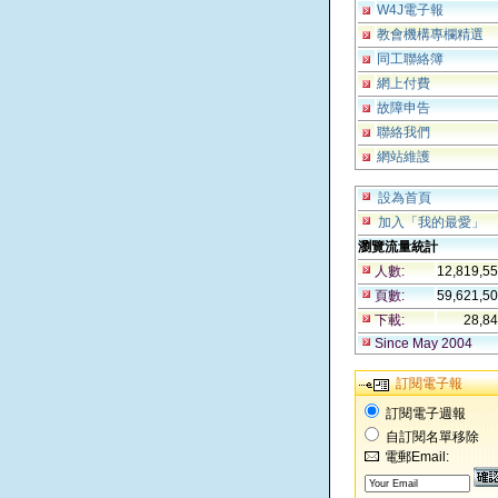
W4J電子報
教會機構專欄精選
同工聯絡簿
網上付費
故障申告
聯絡我們
網站維護
設為首頁
加入「我的最愛」
瀏覽流量統計
人數:
12,819,5
頁數:
59,621,5
下載:
28,8
Since May 2004
訂閱電子報
訂閱電子週報
自訂閱名單移除
電郵Email: