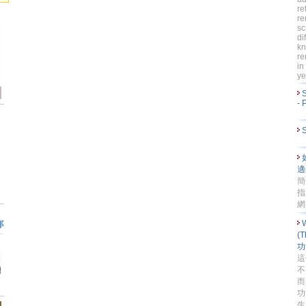
re
re
sc
di
kn
re
in
ye
S
- 
S
適
簡
指
網
(
功
這
不
而
功
生