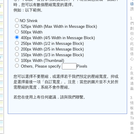
禱
時，您可以有數個壓縮寬度的選擇。
影
讚
例如：以下範例。
1
NO Shrink
們
525px Width (Max Width in Message Block)
劃
500px Width
但
400px Width (4/5 Width in Message Block)
心
250px Width (1/2 in Message Block)
此
提
200px Width (2/5 in Message Block)
借
150px Width (1/3 in Message Block)
會
心
100px Width (Thumbnail)
Others, Please specify
Pixels
2
良
您可以選擇不要壓縮，或選擇若干我們預定的壓縮寬度。抑或
來
是選擇最後一項「自訂寬度」。注意：當您的圖片並不大於所
適
需壓縮的寬度，系統不會作壓縮。
贏
若您在使用上有任何建議，請與我們聯繫。
3
情
板
進
T
腺
進
血