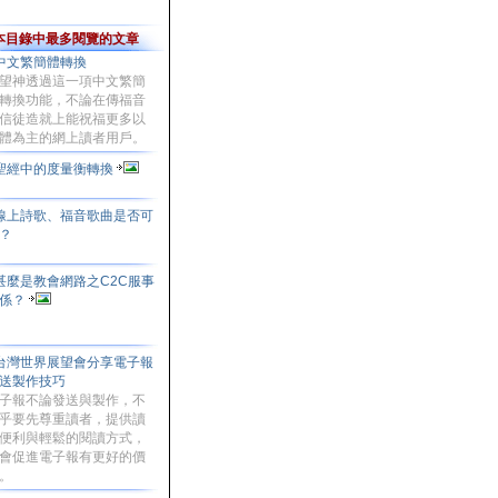
本目錄中最多閱覽的文章
中文繁簡體轉換
望神透過這一項中文繁簡
轉換功能，不論在傳福音
信徒造就上能祝福更多以
體為主的網上讀者用戶。
聖經中的度量衡轉換
線上詩歌、福音歌曲是否可
？
甚麼是教會網路之C2C服事
係？
台灣世界展望會分享電子報
送製作技巧
子報不論發送與製作，不
乎要先尊重讀者，提供讀
便利與輕鬆的閱讀方式，
會促進電子報有更好的價
。