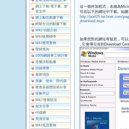
近期活動與感恩記事
網上下載-電子書、影
這一個外加程式，名稱為Microsoft W
音文件
可在以下的網址中下載。如圖1
http://port25.technet.com/pag
網上勵志動畫下載
download.aspx
輕鬆生活的動畫下載
W4J 功能介紹
W4J收費標準
如果您對此網址有疑意，可以
W4J應用實例
, 它會導引你到Download Cen
聖經查詢
2006網路事工研討會
音樂詩歌點播
目錄導覽
最新消息
異象、使命、與代禱
教會多媒體技術分享
宣教手記
W4J 發展狀況
短文分享
代禱網
荒漠甘泉
W4J見證實例