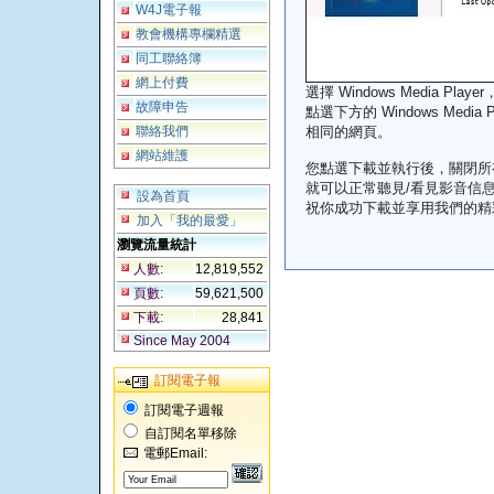
W4J電子報
教會機構專欄精選
同工聯絡簿
網上付費
選擇 Windows Media Player
故障申告
點選下方的 Windows Media Pl
聯絡我們
相同的網頁。
網站維護
您點選下載並執行後，關閉所有
就可以正常聽見/看見影音信
設為首頁
祝你成功下載並享用我們的精
加入「我的最愛」
瀏覽流量統計
人數:
12,819,552
頁數:
59,621,500
下載:
28,841
Since May 2004
訂閱電子報
訂閱電子週報
自訂閱名單移除
電郵Email: