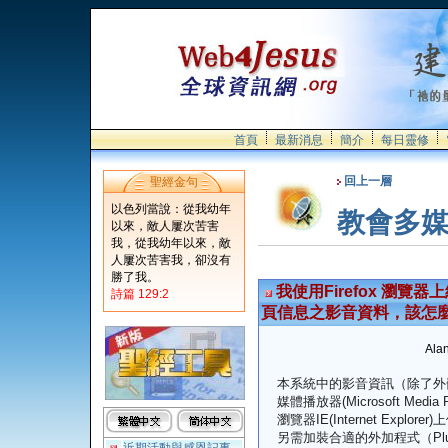
首頁
最新消息
簡介
每日靈修
回上一層
聖經金句
以色列當說：從我幼年
教會多
以來，敵人屢次苦害
我，從我幼年以來，敵
人屢次苦害我，卻沒有
勝了我。
我使用Firefox 瀏
詩篇 129:2
頁信息之影音資料，該怎
Alan
本系統中的影音資訊（除了外嵌
媒體播放器(Microsoft Me
瀏覽器IE(Internet Expl
另需加裝合適的外加程式（Pl