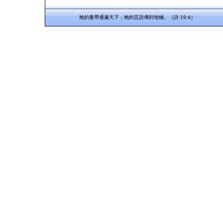
祂的量帶通遍天下，祂的言語傳到地極。（詩 19:4）