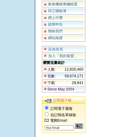
教會機構專欄精選
同工聯絡簿
網上付費
故障申告
聯絡我們
網站維護
設為首頁
加入「我的最愛」
瀏覽流量統計
人數:
12,820,465
頁數:
59,674,171
下載:
28,841
Since May 2004
訂閱電子報
訂閱電子週報
自訂閱名單移除
電郵Email: