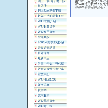
主裡的年日幾多，都求
網上下載-電子書、影
那些年輕的牧者，使他
音文件
也是帶著謙卑與溫柔。
網上勵志動畫下載
輕鬆生活的動畫下載
W4J 功能介紹
W4J收費標準
W4J應用實例
聖經查詢
2006網路事工研討會
音樂詩歌點播
目錄導覽
最新消息
異象、使命、與代禱
教會多媒體技術分享
宣教手記
W4J 發展狀況
短文分享
代禱網
荒漠甘泉
W4J見證實例
W4J電子報