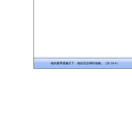
祂的量帶通遍天下，祂的言語傳到地極。（詩 19:4）