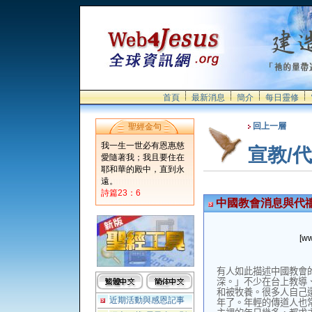
首頁
最新消息
簡介
每日靈修
回上一層
聖經金句
我一生一世必有恩惠慈
宣教/
愛隨著我；我且要住在
耶和華的殿中，直到永
遠。
詩篇23：6
中國教會消息與代
[ww
有人如此描述中國教會
深。」不少在台上教導
和被牧養。很多人自己
近期活動與感恩記事
年了。年輕的傳道人也