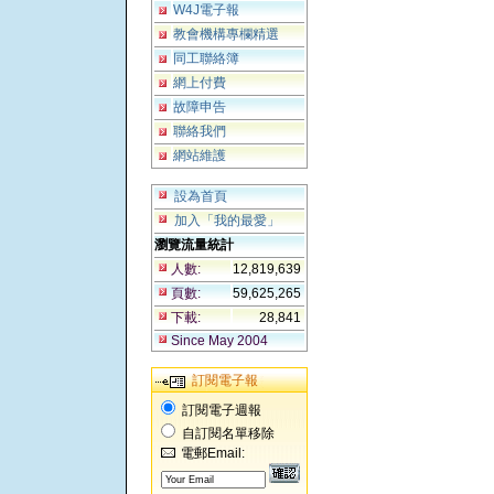
W4J電子報
教會機構專欄精選
同工聯絡簿
網上付費
故障申告
聯絡我們
網站維護
設為首頁
加入「我的最愛」
瀏覽流量統計
人數:
12,819,639
頁數:
59,625,265
下載:
28,841
Since May 2004
訂閱電子報
訂閱電子週報
自訂閱名單移除
電郵Email: