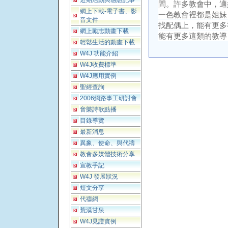
近期活動與感恩記事
間。許多教會中，適
網上下載-電子書、影
一色教會裡都是姐妹
音文件
找配偶上，能有更多
網上勵志動畫下載
能有更多這類的教導
輕鬆生活的動畫下載
W4J 功能介紹
W4J收費標準
W4J應用實例
聖經查詢
2006網路事工研討會
音樂詩歌點播
目錄導覽
最新消息
異象、使命、與代禱
教會多媒體技術分享
宣教手記
W4J 發展狀況
短文分享
代禱網
荒漠甘泉
W4J見證實例