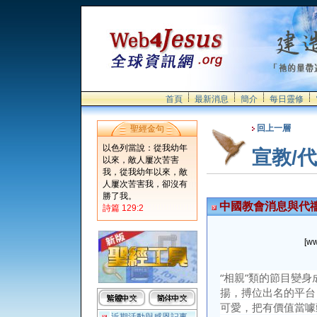
首頁
最新消息
簡介
每日靈修
回上一層
聖經金句
以色列當說：從我幼年
宣教/
以來，敵人屢次苦害
我，從我幼年以來，敵
人屢次苦害我，卻沒有
勝了我。
中國教會消息與代
詩篇 129:2
[ww
“相親”類的節目變
揚，搏位出名的平台
可愛，把有價值當噱