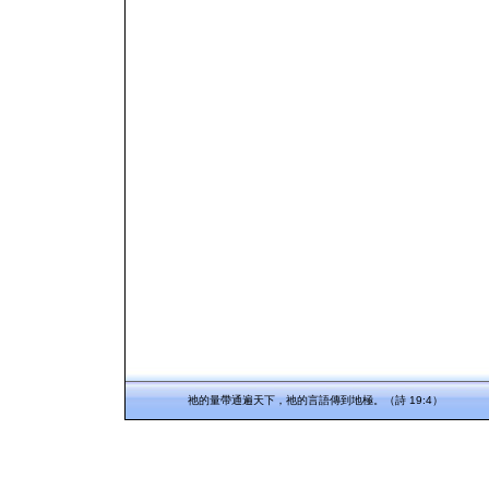
祂的量帶通遍天下，祂的言語傳到地極。（詩 19:4）