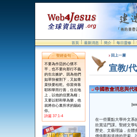
首頁
最新消息
簡介
每日靈修
回上一層
聖經金句
不要為作惡的心懷不
宣教/
平，也不要向那行不義
的生出嫉妒。因為他們
如草快被割下，又如青
菜快要枯乾。你當倚靠
中國教會消息與代禱0
耶和華而行善，住在地
上，以他的信實為糧；
又要以耶和華為樂，他
[ww
就將你心裏所求的賜給
你。
詩篇 37:1-4
在一些重點大學外文系
欣賞這門課。聖經文學
歷史、文藝理論，去體
價值觀和道德的思索。