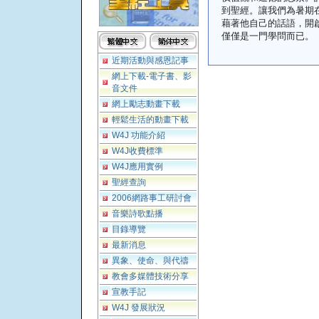
到聖經。讓我們為暑期
藉著他自己的話語，開
僅僅是一門學問而已。
近期活動與感恩記事
網上下載-電子書、影
音文件
網上勵志動畫下載
輕鬆生活的動畫下載
W4J 功能介紹
W4J收費標準
W4J應用實例
聖經查詢
2006網路事工研討會
音樂詩歌點播
目錄導覽
最新消息
異象、使命、與代禱
教會多媒體技術分享
宣教手記
W4J 發展狀況