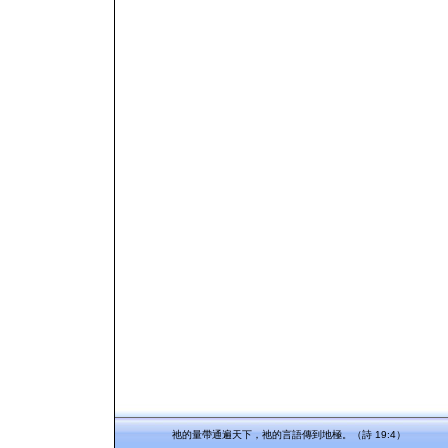
祂的量帶通遍天下，祂的言語傳到地極。（詩 19:4）