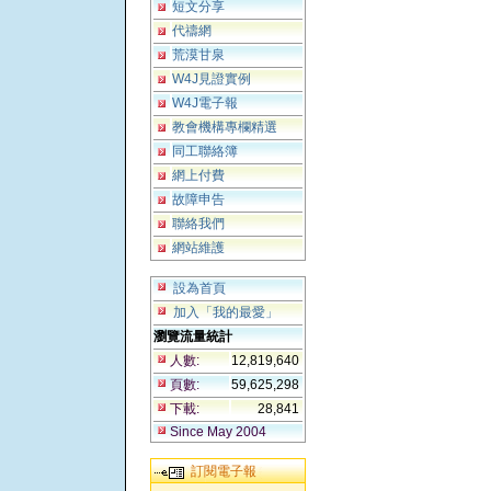
短文分享
代禱網
荒漠甘泉
W4J見證實例
W4J電子報
教會機構專欄精選
同工聯絡簿
網上付費
故障申告
聯絡我們
網站維護
設為首頁
加入「我的最愛」
瀏覽流量統計
人數:
12,819,640
頁數:
59,625,298
下載:
28,841
Since May 2004
訂閱電子報