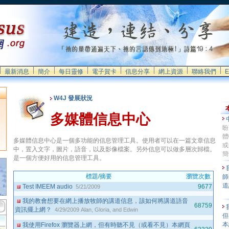
最新消息
簡介
每日靈修
電子賀卡
信息分享
網上資源
聯絡我們
E
W4J 發展狀況
多媒體信息中心
盼
體
多媒體信息中心是一個多功能的信息管理工具。使用者可以在一篇文章信息
或
中，置入文字，圖片，語音，以及影像檔案。另外信息可以做多層次歸檔。
簡
是一個方便好用的信息管理工具。
標題/摘要
瀏覽次數
師
道
Test IMEEM audio
9677
5/21/2009
我的教會想要在網上播放牧師的講道信息，該如何將講道語音
68759
資訊擺上網？
4/29/2009
Alan, Gloria, and Edwin
但
本
我使用Firefox 瀏覽器上網，但有時聽不見（或看不見）本網頁