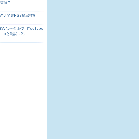
麼辦？
W4J 發展RSS輸出技術
在W4J平台上使用YouTube
ideo之測試（2）