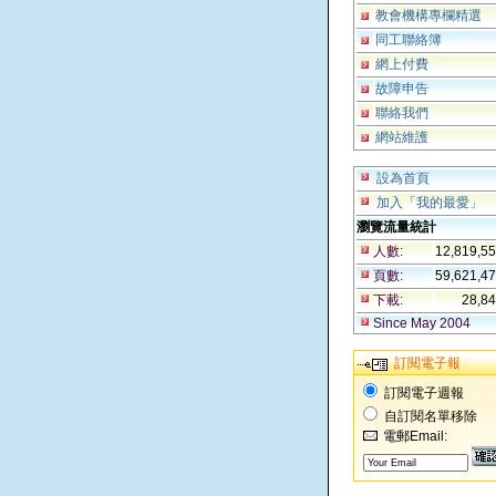
教會機構專欄精選
同工聯絡簿
網上付費
故障申告
聯絡我們
網站維護
設為首頁
加入「我的最愛」
瀏覽流量統計
人數:
12,819,5
頁數:
59,621,4
下載:
28,8
Since May 2004
訂閱電子報
訂閱電子週報
自訂閱名單移除
電郵Email: