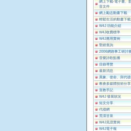
網上下載-電子書、
音文件
網上勵志動畫下載
輕鬆生活的動畫下載
W4J 功能介紹
W4J收費標準
W4J應用實例
聖經查詢
2006網路事工研討
音樂詩歌點播
目錄導覽
最新消息
異象、使命、與代禱
教會多媒體技術分享
宣教手記
W4J 發展狀況
短文分享
代禱網
荒漠甘泉
W4J見證實例
W4J電子報