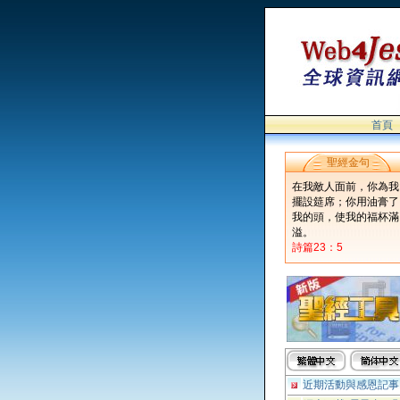
首頁
聖經金句
在我敵人面前，你為我
擺設筵席；你用油膏了
我的頭，使我的福杯滿
溢。
詩篇23：5
近期活動與感恩記事