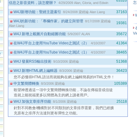
63320
影
怎
信息之影音資料，該怎麼辦？
4/29/2009
Alan, Gloria, and Edwin
W4J新增功能：聖經主題索引
37163
8/24/2008
梁經綸 Alan Liang
W4J的新功能：「專欄作家」的建立與管理
8/17/2008
梁經綸
19381
Alan Liang
V
W4J 新增上載圖片自動縮圖功能
35672
5/9/2007
ALAN
在W4J平台上使用YouTube Video之測試（2）
41364
4/10/2007
在W4J平台上使用YouTube Video之測試（1）
38465
4/10/2007
會
W4J 發展RSS輸出技術
51368
9/10/2006
梁經綸
W4J 新增HTML網上編輯器
36423
8/3/2006
梁經綸
您不必懂得HTML語法而就能夠在網上編輯簡易的HTML文件！
中文繁簡體轉換
105389
8/3/2006
梁經綸
盼望神透過這一項中文繁簡體轉換功能，不論在傳福音或信徒
造就上能祝福更多以簡體為主的網上讀者用戶。
W4J 加強文章排序功能
25118
8/1/2006
梁經綸
針對不同教會/機構對於不同類別的文章排序需要，我們已經擴
充原有之排序方法達到更有彈性之功能。