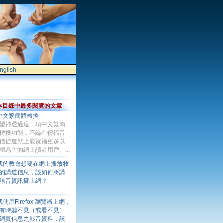
nglish
本目錄中最多閱覽的文章
中文繁簡體轉換
望神透過這一項中文繁簡
轉換功能，不論在傳福音
信徒造就上能祝福更多以
體為主的網上讀者用戶。...
我的教會想要在網上播放牧
的講道信息，該如何將講
語音資訊擺上網？
我使用Firefox 瀏覽器上網，
有時聽不見（或看不見）
網頁信息之影音資料，該