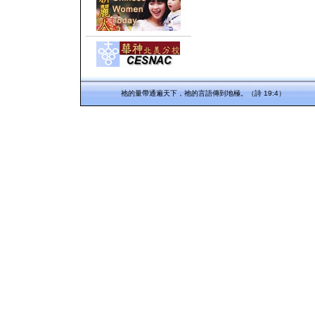
祂的量帶通遍天下，祂的言語傳到地極。（詩 19:4）