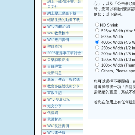
網上下載-電子書、影
心」，以及「公告事項
音文件
時，您可以有數個壓縮
網上勵志動畫下載
例如：以下範例。
輕鬆生活的動畫下載
NO Shrink
W4J 功能介紹
525px Width (Max W
W4J收費標準
500px Width
W4J應用實例
400px Width (4/5 W
聖經查詢
250px Width (1/2 i
2006網路事工研討會
200px Width (2/5 i
150px Width (1/3 i
音樂詩歌點播
100px Width (Thumb
目錄導覽
Others, Please spe
最新消息
異象、使命、與代禱
您可以選擇不要壓縮，
教會多媒體技術分享
是選擇最後一項「自訂
需壓縮的寬度，系統不
宣教手記
W4J 發展狀況
若您在使用上有任何建
短文分享
代禱網
荒漠甘泉
W4J見證實例
W4J電子報