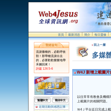
首頁
最新消息
簡介
每日靈修
回上一層
聖經金句
流淚撒種的，必歡呼收
多媒
割！那帶種流淚出去
的，必要歡歡樂樂地帶
禾捆回來！
詩篇 126:5-6
W4J 新增上載圖
以往常常有教會及機構
上載圖片的相關問題。
近期活動與感恩記事
Ｗ4Ｊ平台近日完成上