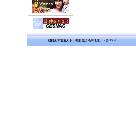
祂的量帶通遍天下，祂的言語傳到地極。（詩 19:4）