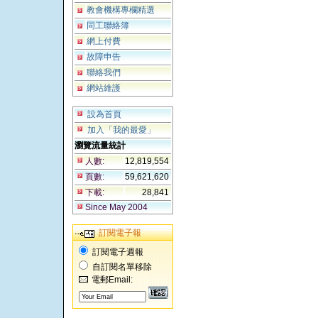
教會機構專欄精選
同工聯絡簿
網上付費
故障申告
聯絡我們
網站維護
設為首頁
加入「我的最愛」
瀏覽流量統計
人數:
12,819,554
頁數:
59,621,620
下載:
28,841
Since May 2004
訂閱電子報
訂閱電子週報
自訂閱名單移除
電郵Email: