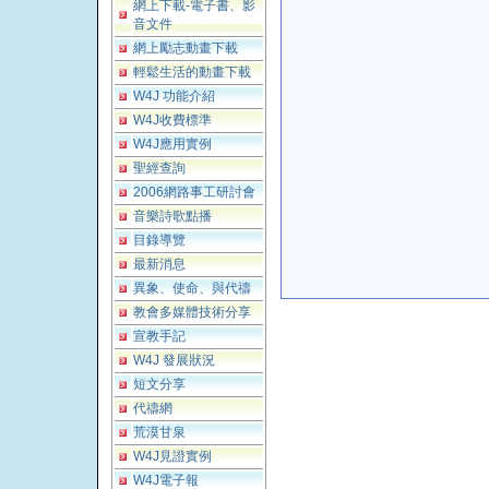
網上下載-電子書、影
音文件
網上勵志動畫下載
輕鬆生活的動畫下載
W4J 功能介紹
W4J收費標準
W4J應用實例
聖經查詢
2006網路事工研討會
音樂詩歌點播
目錄導覽
最新消息
異象、使命、與代禱
教會多媒體技術分享
宣教手記
W4J 發展狀況
短文分享
代禱網
荒漠甘泉
W4J見證實例
W4J電子報