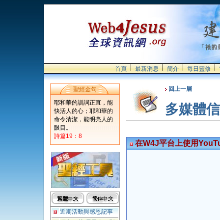
首頁
最新消息
簡介
每日靈修
回上一層
聖經金句
耶和華的訓詞正直，能
多媒體信
快活人的心；耶和華的
命令清潔，能明亮人的
眼目。
詩篇19：8
在W4J平台上使用YouTu
近期活動與感恩記事