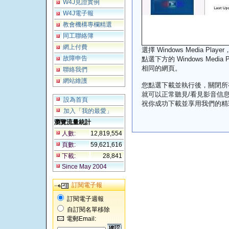
W4J見證實例
W4J電子報
教會機構專欄精選
同工聯絡簿
網上付費
選擇 Windows Media Player
故障申告
點選下方的 Windows Media Pl
相同的網頁。
聯絡我們
網站維護
您點選下載並執行後，關閉所有
就可以正常聽見/看見影音信
設為首頁
祝你成功下載並享用我們的精
加入「我的最愛」
瀏覽流量統計
人數:
12,819,554
頁數:
59,621,616
下載:
28,841
Since May 2004
訂閱電子報
訂閱電子週報
自訂閱名單移除
電郵Email: