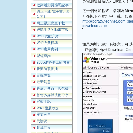
另需加裝合適的外加程式（Pl
近期活動與感恩記事
這一個外加程式，名稱為Microsoft W
網上下載-電子書、影
可在以下的網址中下載。如圖1
音文件
http://port25.technet.com/pag
網上勵志動畫下載
download.aspx
輕鬆生活的動畫下載
W4J 功能介紹
W4J收費標準
如果您對此網址有疑意，可以
W4J應用實例
, 它會導引你到Download Cen
聖經查詢
2006網路事工研討會
音樂詩歌點播
目錄導覽
最新消息
異象、使命、與代禱
教會多媒體技術分享
宣教手記
W4J 發展狀況
短文分享
代禱網
荒漠甘泉