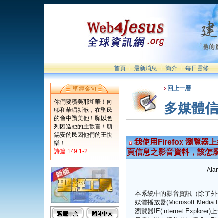
首頁
最新消息
簡介
每日靈修
回上一層
聖經金句
你們要讚美耶和華！向
多媒體
耶和華唱新歌，在聖民
的會中讚美他！願以色
列因造他的主歡喜！願
錫安的民因他們的王快
我使用Firefox 瀏
樂！
詩篇 149:1-2
頁信息之影音資料，該怎
Alan
本系統中的影音資訊（除了外嵌
媒體播放器(Microsoft Me
瀏覽器IE(Internet Expl