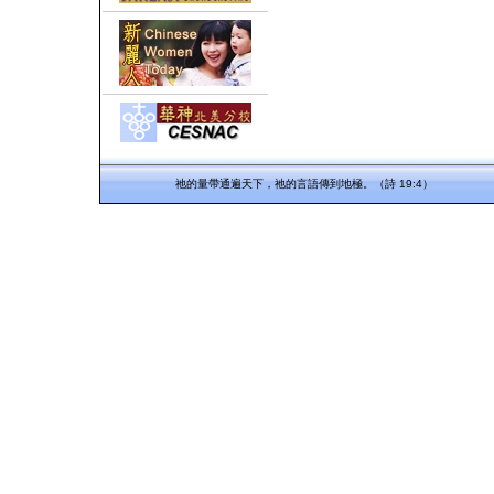
祂的量帶通遍天下，祂的言語傳到地極。（詩 19:4）