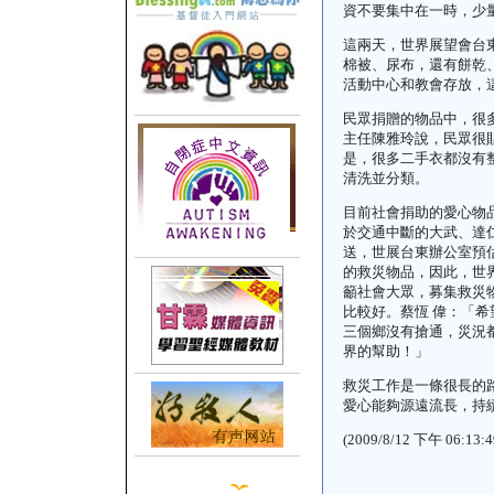
資不要集中在一時，少
這兩天，世界展望會台
棉被、尿布，還有餅乾
活動中心和教會存放，
民眾捐贈的物品中，很
主任陳雅玲說，民眾很
是，很多二手衣都沒有
清洗並分類。
目前社會捐助的愛心物
於交通中斷的大武、達
送，世展台東辦公室預
的救災物品，因此，世
籲社會大眾，募集救災
比較好。蔡恆 偉：「
三個鄉沒有搶通，災況
界的幫助！」
救災工作是一條很長的
愛心能夠源遠流長，持
(2009/8/12
下午
06:13:4