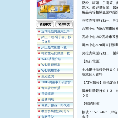
奶粉、罐頭、手電筒、
需求。歡迎量販業、醫
用品商等相關企業捐贈
莫拉克救援行動一、募
台南中心
700
台南市民
近期活動與感恩記事
高雄中心
802
高雄市苓
網上下載-電子書、影
音文件
屏南中心
920
屏東縣潮
網上勵志動畫下載
莫拉克救援行動二、援
輕鬆生活的動畫下載
W4J 功能介紹
【銀行電匯】
W4J收費標準
土地銀行民權分行００
W4J應用實例
號或個人資料
聖經查詢
2006網路事工研討會
【
ATM
轉帳】非指定銀
音樂詩歌點播
國泰世華銀行０１３ 
目錄導覽
００
最新消息
【郵局劃撥】
異象、使命、與代禱
教會多媒體技術分享
帳號：
15752467
戶名
救援」
宣教手記