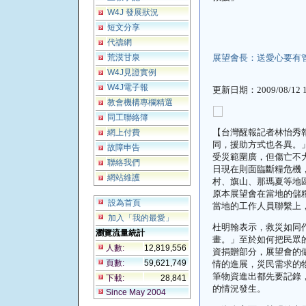
W4J 發展狀況
短文分享
代禱網
荒漠甘泉
展望會長：送愛心要有
W4J見證實例
W4J電子報
更新日期：
2009/08/12 
教會機構專欄精選
同工聯絡簿
【台灣醒報記者林怡秀
網上付費
同，援助方式也各異。
故障申告
受災範圍廣，但傷亡不
聯絡我們
日現在則面臨斷糧危機
網站維護
村、旗山、那瑪夏等地
原本展望會在當地的儲
設為首頁
當地的工作人員聯繫上
加入「我的最愛」
杜明翰表示，救災如同
瀏覽流量統計
畫。」至於如何把民眾
人數:
12,819,556
資捐贈部分，展望會的
頁數:
59,621,749
情的進展，災民需求的
筆物資進出都先要記錄
下載:
28,841
的情況發生。
Since May 2004