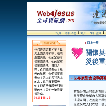
首頁
最新消息
簡介
每日靈修
回上一層
聖經金句
你們要讚美耶和華！從
關懷莫
天上讚美耶和華，在高
處讚美他！他的眾使者
災後重
都要讚美他！他的諸軍
都要讚美他！日頭月
亮，你們要讚美他！放
光的星宿，你們都要讚
美他！天上的天和天上
世界展望會協助募
的水，你們都要讚美
他！願這些都讚美耶和
華的名！因他一吩咐便
有鑑於南台灣受創災區
都造成。
界展望會希望向大眾募
詩篇 148:1-5
清理家園，改善衛生環
兒童與成人的衣物、毯