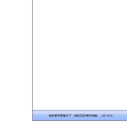
祂的量帶通遍天下，祂的言語傳到地極。（詩 19:4）