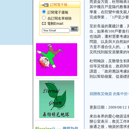
而資金方面，杜明翰表
訂閱電子報
其中幾百戶是隔代教養
學童，在巨變中痛失親
訂閱電子週報
完成學業，「
1
戶至少要
自訂閱名單移除
電郵Email:
至於長遠的重建計畫，
出，如果有
100
戶要進
也強調，遷村需要考慮
問題、以及與大自然如
方是不適合住人的。」
災民找到能安居樂業的
杜明翰說，災難發生初
但等災情過去，政府與
課題，「政府應該考慮
則以幫助個案、從基礎
捐贈救災物資
勿集中於
更新日期：
2009/08/12 
來自各界的愛心物資這
辦公室表示，救災工作
搶通之後，物資的需求