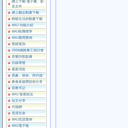
網上下載-電子書、影
音文件
網上勵志動畫下載
輕鬆生活的動畫下載
W4J 功能介紹
W4J收費標準
W4J應用實例
聖經查詢
2006網路事工研討會
音樂詩歌點播
目錄導覽
最新消息
異象、使命、與代禱
教會多媒體技術分享
宣教手記
W4J 發展狀況
短文分享
代禱網
荒漠甘泉
W4J見證實例
W4J電子報