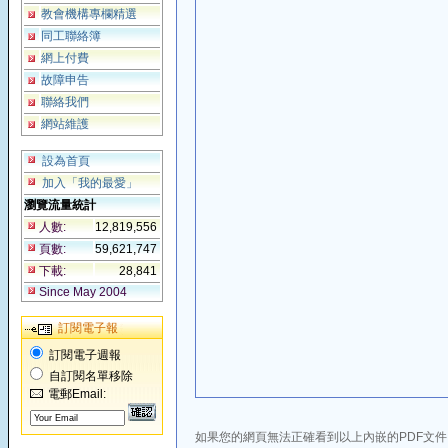
教會機構專欄精選
同工聯絡簿
網上付費
故障申告
聯絡我們
網站維護
設為首頁
加入「我的最愛」
瀏覽流量統計
人數:
12,819,556
頁數:
59,621,747
下載:
28,841
Since May 2004
訂閱電子報
訂閱電子週報
自訂閱名單移除
電郵Email:
如果您的網頁無法正確看到以上內嵌的PDF文