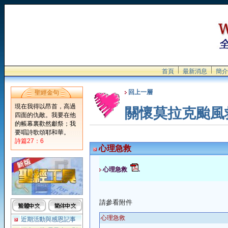
首頁
最新消息
簡介
回上一層
聖經金句
現在我得以昂首，高過
關懷莫拉克颱風
四面的仇敵。我要在他
的帳幕裏歡然獻祭；我
要唱詩歌頌耶和華。
詩篇27：6
心理急救
心理急救
.
請參看附件
心理急救
近期活動與感恩記事