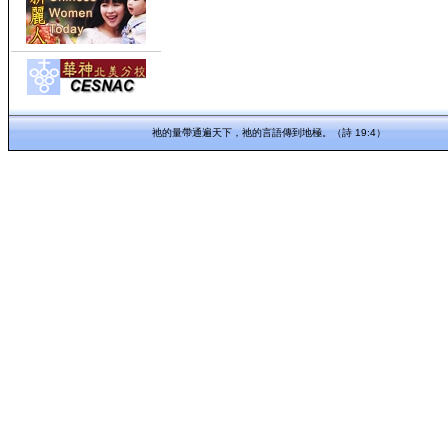
祂的量帶通遍天下，祂的言語傳到地極。（詩 19:4）