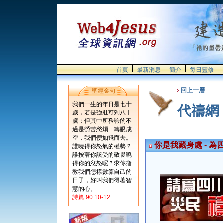
首頁
最新消息
簡介
每日靈修
回上一層
聖經金句
我們一生的年日是七十
代禱網
歲，若是強壯可到八十
歲；但其中所矜誇的不
過是勞苦愁煩，轉眼成
空，我們便如飛而去。
你是我藏身處 - 為
誰曉得你怒氣的權勢？
誰按著你該受的敬畏曉
得你的忿怒呢？求你指
教我們怎樣數算自己的
日子，好叫我們得著智
慧的心。
詩篇 90:10-12