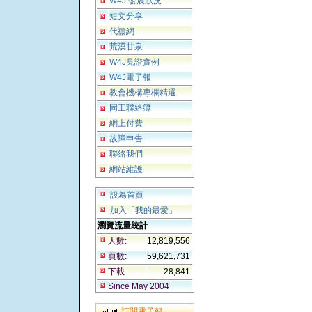
W4J 發展狀況
短文分享
代禱網
荒漠甘泉
W4J見證實例
W4J電子報
教會機構專欄精選
同工聯絡簿
網上付費
故障申告
聯絡我們
網站維護
設為首頁
加入「我的最愛」
瀏覽流量統計
人數:
12,819,556
頁數:
59,621,731
下載:
28,841
Since May 2004
訂閱電子報