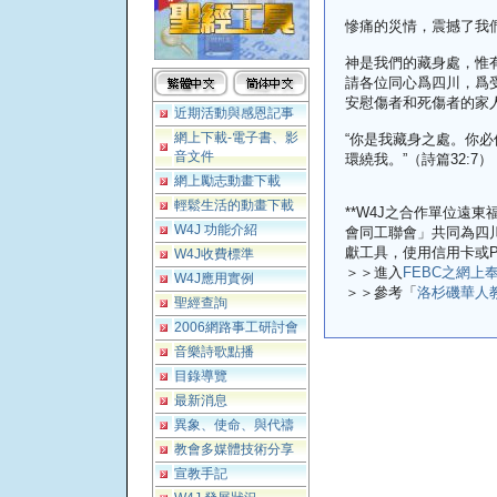
慘痛的災情，震撼了我
神是我們的藏身處，惟
請各位同心爲四川，爲
安慰傷者和死傷者的家
近期活動與感恩記事
網上下載-電子書、影
“你是我藏身之處。你
音文件
環繞我。”（詩篇32:7）
網上勵志動畫下載
輕鬆生活的動畫下載
**W4J之合作單位遠
W4J 功能介紹
會同工聯會」共同為四川
獻工具，使用信用卡或P
W4J收費標準
＞＞進入
FEBC之網上
W4J應用實例
＞＞參考「
洛杉磯華人
聖經查詢
2006網路事工研討會
音樂詩歌點播
目錄導覽
最新消息
異象、使命、與代禱
教會多媒體技術分享
宣教手記