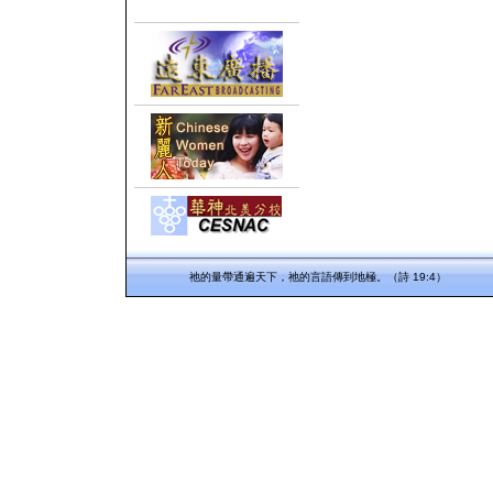
祂的量帶通遍天下，祂的言語傳到地極。（詩 19:4）