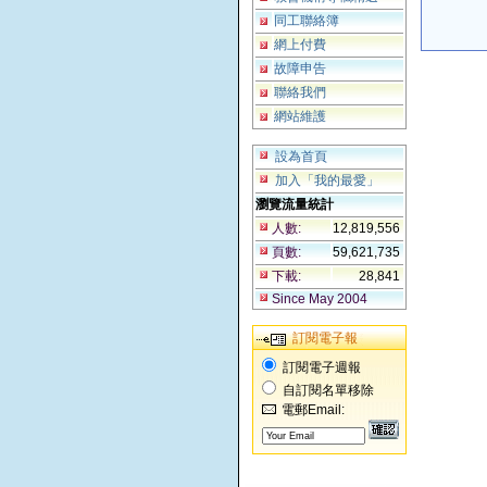
同工聯絡簿
網上付費
故障申告
聯絡我們
網站維護
設為首頁
加入「我的最愛」
瀏覽流量統計
人數:
12,819,556
頁數:
59,621,735
下載:
28,841
Since May 2004
訂閱電子報
訂閱電子週報
自訂閱名單移除
電郵Email: