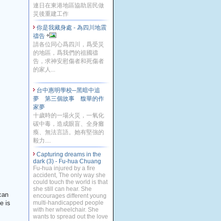
連日在東港地區協助居民做
災後重建工作
你是我藏身處 - 為四川地震
禱告
請各位同心爲四川，爲受災
的地區，爲我們的祖國禱
告，求神安慰傷者和死傷者
的家人...
台中惠明學校─黑暗中追
夢 第三個故事 馥華的作
家夢
十歲時的一場火災，一氧化
碳中毒，造成眼盲、全身癱
瘓、無法言語。她有堅強的
毅力....
Capturing dreams in the
dark (3) - Fu-hua Chuang
Fu-hua injured by a fire
accident, The only way she
could touch the world is that
she still can hear. She
can
encourages different young
e is
multi-handicapped people
with her wheelchair. She
wants to spread out the love