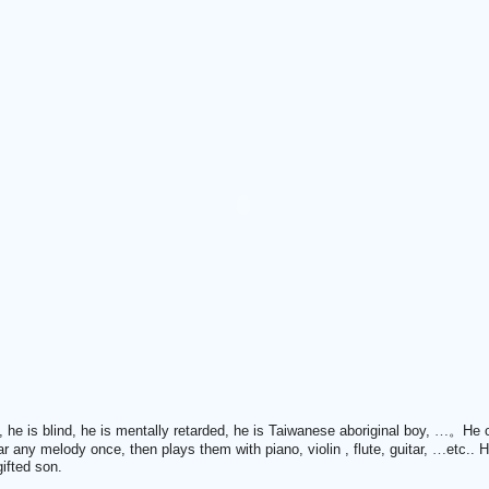
, he is blind, he is mentally retarded, he is Taiwanese aboriginal boy,
…。
He 
ar any melody once, then plays them with piano, violin , flute, guitar,
…
etc.. H
ifted son.