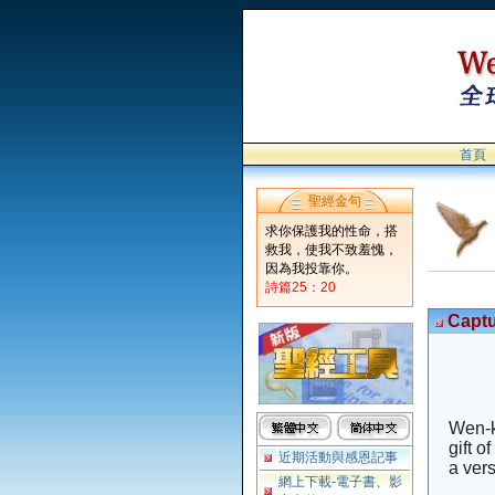
首頁
聖經金句
求你保護我的性命，搭
救我，使我不致羞愧，
因為我投靠你。
詩篇25：20
Captu
Wen-ku
gift o
近期活動與感恩記事
a vers
網上下載-電子書、影