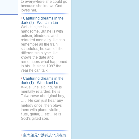
to everywhere she could go
because she knows God
loves her.
Capturing dreams in the
dark (2) - Wei-chih Lin
Wei-chih, he is tall,
handsome. But he is with
autism, blindness and
retarded mentality. He can
remember all the train
schedules, he can tell the
different train type. He
knows the date and
remembers what happened
in his life since 1997 the
year he can talk.
Capturing dreams in the
dark (1) - Wen-kuei Lu
A-kuei , he is blind, he is
mentally retarded, he is
Taiwanese aboriginal boy,
…。He can just hear any
melody once, then plays
them with piano, violin ,
flute, guitar, …etc.. He is
God’s gifted son.
主內弟兄**洪銘志**現在急