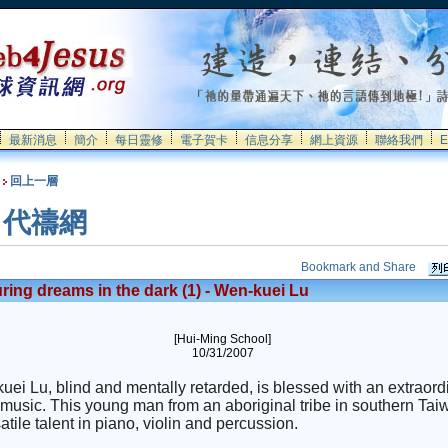
最新消息
簡介
每日靈修
電子賀卡
信息分享
網上資源
聯絡我們
E
回上一層
代禱網
ring dreams in the dark (1) - Wen-kuei Lu
[Hui-Ming School]
10/31/2007
ei Lu, blind and mentally retarded, is blessed with an extraord
f music. This young man from an aboriginal tribe in southern
Tai
atile talent in piano, violin and percussion.