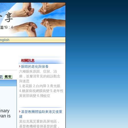
nglish
相關訊息
眼睛的老化與保養
六種眼疾原因、症狀、治
療，並釐清常見的錯誤觀念
與迷思
1.老花眼 2.白內障 3.青光眼
4.糖尿病視網膜病變 5.老年性
黃斑部病變 6.飛蚊症
inary
基督教團體協助東港災後重
wan
is
建
莫拉克風災重創高屏地區，
基督教機構發揮基督的愛，