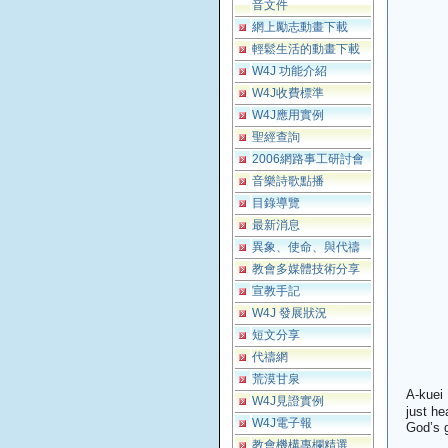
音文件
網上勵志動畫下載
輕鬆生活的動畫下載
W4J 功能介紹
W4J收費標準
W4J應用實例
聖經查詢
2006網路事工研討會
音樂詩歌點播
目錄導覽
最新消息
異象、使命、與代禱
教會多媒體技術分享
宣教手記
W4J 發展狀況
短文分享
代禱網
荒漠甘泉
A-kuei 
W4J見證實例
just he
W4J電子報
God’s g
教會機構專欄精選