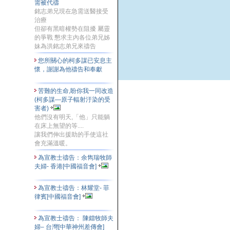
需被代禱
銘志弟兄現在急需送醫接受
治療
但卻有黑暗權勢在阻擾 屬靈
的爭戰 懇求主內各位弟兄姊
妹為洪銘志弟兄來禱告
您所關心的柯多謀已安息主
懷，謝謝為他禱告和奉獻
苦難的生命,盼你我一同改造
(柯多謀—原子輻射汙染的受
害者)
他們沒有明天,「他」只能躺
在床上無望的等....
讓我們伸出援助的手使這社
會充滿溫暖。
為宣教士禱告：余雋瑞牧師
夫婦- 香港[中國福音會]
為宣教士禱告：林耀堂- 菲
律賓[中國福音會]
為宣教士禱告： 陳鐳牧師夫
婦– 台灣[中華神州差傳會]