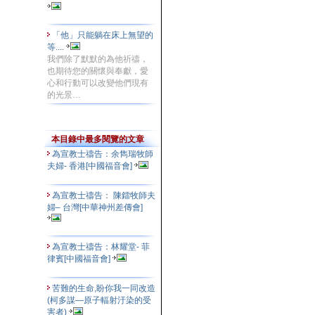
「他」只能躺在床上無望的
等....
我們除了默默的為他祈禱，
也期待您的關懷與奉獻，愛
心和行動可以改變他們現有
的光景…
本目錄中最多閱覽的文章
為宣教士禱告：余雋瑞牧師
夫婦- 香港[中國福音會]
為宣教士禱告： 陳鐳牧師夫
婦– 台灣[中華神州差傳會]
為宣教士禱告：林耀堂- 菲
律賓[中國福音會]
苦難的生命,盼你我一同改造
(柯多謀—原子輻射汙染的受
害者)