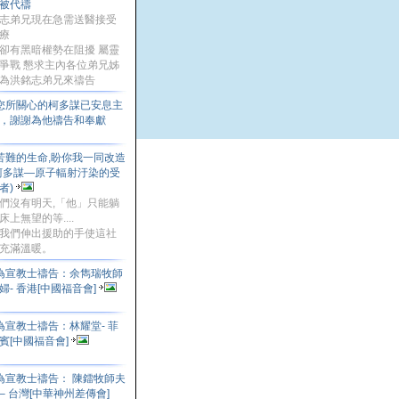
被代禱
志弟兄現在急需送醫接受
療
卻有黑暗權勢在阻擾 屬靈
爭戰 懇求主內各位弟兄姊
為洪銘志弟兄來禱告
您所關心的柯多謀已安息主
，謝謝為他禱告和奉獻
苦難的生命,盼你我一同改造
柯多謀—原子輻射汙染的受
者)
們沒有明天,「他」只能躺
床上無望的等....
我們伸出援助的手使這社
充滿溫暖。
為宣教士禱告：余雋瑞牧師
婦- 香港[中國福音會]
為宣教士禱告：林耀堂- 菲
賓[中國福音會]
為宣教士禱告： 陳鐳牧師夫
– 台灣[中華神州差傳會]