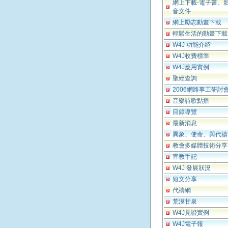
網上下載-電子書、
音文件
網上勵志動畫下載
輕鬆生活的動畫下載
W4J 功能介紹
W4J收費標準
W4J應用實例
聖經查詢
2006網路事工研討
音樂詩歌點播
目錄導覽
最新消息
異象、使命、與代禱
教會多媒體技術分享
宣教手記
W4J 發展狀況
短文分享
代禱網
荒漠甘泉
W4J見證實例
W4J電子報