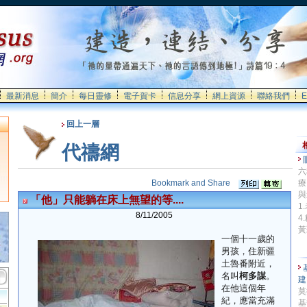
最新消息
簡介
每日靈修
電子賀卡
信息分享
網上資源
聯絡我們
E
回上一層
代禱網
六
療
與
「他」只能躺在床上無望的等....
1
8/11/2005
4
黃
一個十一歲的
男孩，住新疆
土魯番附近，
名叫
柯多謀
。
在他這個年
莫
紀，應當充滿
基