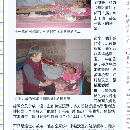
影
了快樂、精力
連
和無限前途；
災
然而「病」奪
去了他、甚至
禱
一家人的盼
請
望。
的
十一歲的柯多謀，只能躺在床上無望的等....
告
從小，他常喊
的
頭疼，玩得越
興奮，他的頭
會
就疼得越厲
夢
害。一年前昏
家
倒，轉送烏魯
十
木齊醫院，經
碳
多重檢查，終
瘓
於發現是
「腦
毅力
部動靜脈
瘻」
，醫院檢
C
da
驗的結果是兩
六十九歲的外婆照顧病榻上的柯多謀
Fu
耳後面六處動
ac
靜脈交叉併成一流，血如急湍流動，多方尋醫皆認為手術危險
co
性極高，至今每天只能靠打針輸液（打點滴）脂肪乳、葡萄糖
sh
en
才能維生，每月只是打針費用至少2,000元人民幣。
mu
wi
不只是這位小弟弟，他的全家多年來被沈重的陰影籠罩，柯多
wa