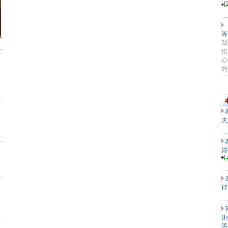
等.
我
也
心
的
夫
婦
律
(
害