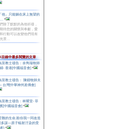
「他」只能躺在床上無望的
...
們除了默默的為他祈禱，
期待您的關懷與奉獻，愛
和行動可以改變他們現有
光景…
本目錄中最多閱覽的文章
為宣教士禱告：余雋瑞牧師
婦- 香港[中國福音會]
為宣教士禱告： 陳鐳牧師夫
– 台灣[中華神州差傳會]
為宣教士禱告：林耀堂- 菲
賓[中國福音會]
苦難的生命,盼你我一同改造
柯多謀—原子輻射汙染的受
者)