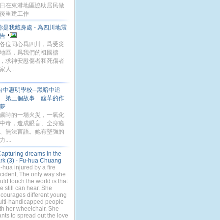
日在東港地區協助居民做
後重建工作
你是我藏身處 - 為四川地震
告
各位同心爲四川，爲受災
地區，爲我們的祖國禱
，求神安慰傷者和死傷者
家人...
台中惠明學校─黑暗中追
 第三個故事 馥華的作
夢
歲時的一場火災，一氧化
中毒，造成眼盲、全身癱
、無法言語。她有堅強的
....
apturing dreams in the
rk (3) - Fu-hua Chuang
-hua injured by a fire
cident, The only way she
uld touch the world is that
e still can hear. She
courages different young
lti-handicapped people
th her wheelchair. She
nts to spread out the love