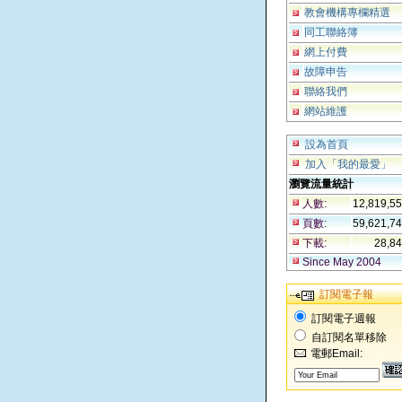
教會機構專欄精選
同工聯絡簿
網上付費
故障申告
聯絡我們
網站維護
設為首頁
加入「我的最愛」
瀏覽流量統計
人數:
12,819,5
頁數:
59,621,7
下載:
28,8
Since May 2004
訂閱電子報
訂閱電子週報
自訂閱名單移除
電郵Email: