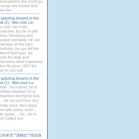
 everywhere she could go
cause she knows God
ves her.
apturing dreams in the
rk (2) - Wei-chih Lin
i-chih, he is tall,
ndsome. But he is with
tism, blindness and
tarded mentality. He can
member all the train
hedules, he can tell the
fferent train type. He
ows the date and
members what happened
 his life since 1997 the
ar he can talk.
apturing dreams in the
rk (1) - Wen-kuei Lu
kuei , he is blind, he is
ntally retarded, he is
iwanese aboriginal boy,
He can just hear any
lody once, then plays
em with piano, violin ,
ute, guitar, …etc.. He is
d’s gifted son.
主內弟兄**洪銘志**現在急