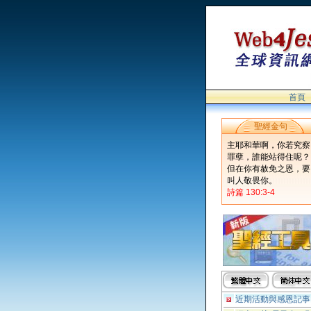
首頁
聖經金句
主耶和華啊，你若究察
罪孽，誰能站得住呢？
但在你有赦免之恩，要
叫人敬畏你。
詩篇 130:3-4
近期活動與感恩記事