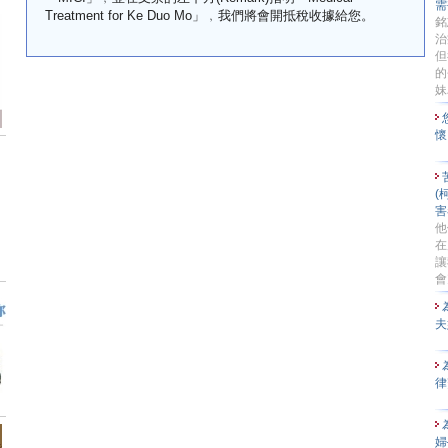
需
Treatment for Ke Duo Mo」﹐我們將會開抵稅收據給您。
銘
治
但
的
妹
懷
(
害
他
在
讓
會
夫
律
婦