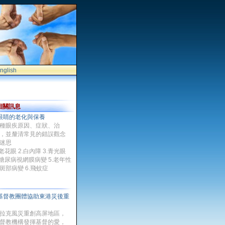
nglish
相關訊息
眼睛的老化與保養
種眼疾原因、症狀、治
，並釐清常見的錯誤觀念
迷思
.老花眼 2.白內障 3.青光眼
.糖尿病視網膜病變 5.老年性
斑部病變 6.飛蚊症
基督教團體協助東港災後重
建
拉克風災重創高屏地區，
督教機構發揮基督的愛，