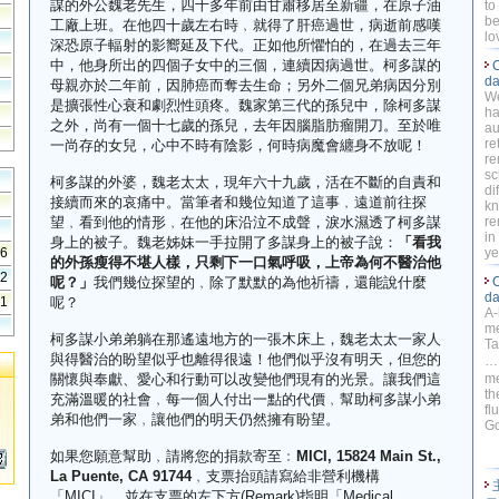
謀的外公魏老先生，四十多年前由甘肅移居至新疆，在原子油
to
be
工廠上班。在他四十歲左右時﹐就得了肝癌過世，病逝前感嘆
lo
深恐原子輻射的影嚮延及下代。正如他所懼怕的，在過去三年
中，他身所出的四個子女中的三個，連續因病過世。柯多謀的
C
da
母親亦於二年前，因肺癌而奪去生命；另外二個兄弟病因分別
We
是擴張性心衰和劇烈性頭疼。魏家第三代的孫兒中，除柯多謀
ha
之外，尚有一個十七歲的孫兒，去年因腦脂肪瘤開刀。至於唯
au
re
一尚存的女兒，心中不時有陰影，何時病魔會纏身不放呢！
re
sc
柯多謀的外婆，魏老太太，現年六十九歲，活在不斷的自責和
di
接續而來的哀痛中。當筆者和幾位知道了這事﹐遠道前往探
kn
望﹐看到他的情形﹐在他的床沿泣不成聲，淚水濕透了柯多謀
re
in
身上的被子。魏老姊妹一手拉開了多謀身上的被子說：
「看我
56
ye
的外孫瘦得不堪人樣，只剩下一口氣呼吸，上帝為何不醫治他
42
呢？」
我們幾位探望的﹐除了默默的為他祈禱，還能說什麼
C
da
41
呢？
A-
me
柯多謀小弟弟躺在那遙遠地方的一張木床上，魏老太太一家人
Ta
與得醫治的盼望似乎也離得很遠！他們似乎沒有明天，但您的
…。
關懷與奉獻、愛心和行動可以改變他們現有的光景。讓我們這
me
th
充滿溫暖的社會﹐每一個人付出一點的代價﹐幫助柯多謀小弟
fl
弟和他們一家﹐讓他們的明天仍然擁有盼望。
Go
如果您願意幫助﹐請將您的捐款寄至﹕
MICI, 15824 Main St.,
La Puente, CA 91744
﹐支票抬頭請寫給非營利機構
「MICI」﹐並在支票的左下方(Remark)指明「Medical