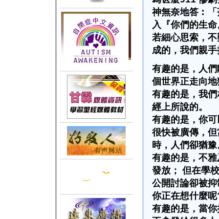
神無奈地答︰「
入『你們的生命
若細心思索，不
成的，我們親手
有趣的是，人們
個世界正走向地
有趣的是，我們
經上所說的。
有趣的是，你可
很快被廣傳，但
時，人們卻猶豫
有趣的是，不雅
發放；
但在學
公開討論卻被抑
你正在想什麼呢
有趣的是，當你