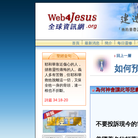
首頁
最新消息
簡介
每日靈修
回上一層
聖經金句
耶和華靠近傷心的人，
如何
拯救靈性痛悔的人。義
人多有苦難，但耶和華
救他脫離這一切，又保
全他一身的骨頭，連一
為何神會讓此等悲
根也不折斷。
詩篇 34:18-20
不要投訴現今的