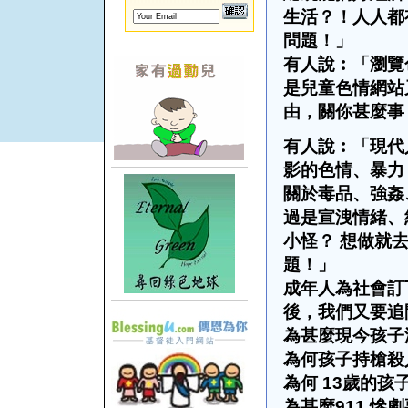
生活？！人人都
問題！」
有人說︰「瀏覽
是兒童色情網站
由，關你甚麼事
有人說︰「現代
影的色情、暴力
關於毒品、強姦
過是宣洩情緒、
小怪？
想做就
題！」
成年人為社會訂
後，我們又要追
為甚麼現今孩子
為何孩子持槍殺
為何
13
歲的孩
為甚麼
911
慘劇