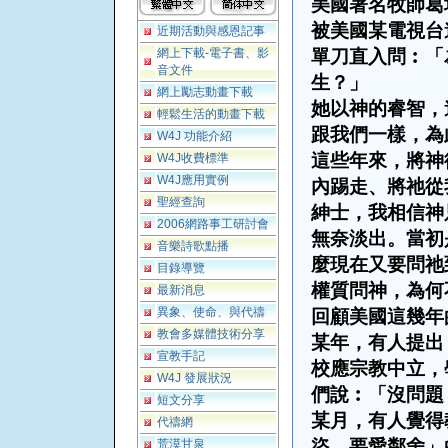
美國著名牧師葛
被美國某電視台
近期活動與感恩記事
網上下載-電子書、影
單刀直入問︰「
音文件
生？」
網上勵志動畫下載
她以神的睿智，
輕鬆生活的動畫下載
跟我們一樣，為
W4J 功能介紹
這些年來，將神
W4J收費標準
W4J應用實例
內踢走、將祂從
聖經查詢
紳士，我相信神
2006網路事工研討會
無奈淡出。當初
音樂詩歌點播
麼現在又要問祂
目錄導覽
權質問神，為何
最新消息
異象、使命、與代禱
回顧美國這幾年
教會多媒體技術分享
某年，有人提出
宣教手記
校應宗教中立，
W4J 發展狀況
們說︰「沒問題
短文分享
某月，有人覺得
代禱網
盜、要愛鄰舍」
荒漠甘泉