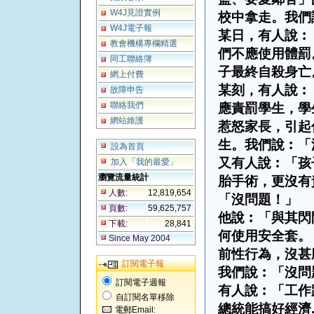
W4J見證實例
校中拿走。我們
W4J電子報
某日，有人說︰
教會機構專欄精選
們不應使用體罰
同工聯絡簿
子最終自殺身亡
網上付費
某刻，有人說︰
故障申告
聯絡我們
應責罰學生，學
網站維護
惹怒家長，引起
生。我們說︰「
設為首頁
又有人說︰「孩
加入「我的最愛」
瀏覽流量統計
胎手術，更沒有
人數:
12,819,654
「沒問題！」
頁數:
59,625,757
他說︰「與其閃
下載:
28,841
何使用安全套。
Since May 2004
前性行為，沒甚
訂閱電子報
我們說︰「沒問
訂閱電子週報
有人說︰「工作
自訂閱名單移除
總統能搞好經濟
電郵Email: